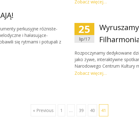
Zobacz więcej…
AJĄ!
25
Wyruszamy
rumenty perkusyjne różniste-
melodyczne i hałasujące-
Filharmonia
lip/17
awili się rytmami i potupali z
Rozpoczynamy dedykowane dziec
jako żywe, interaktywne spotka
Narodowego Centrum Kultury m
Cieszymy się na spotkanie z Dz
Zobacz więcej…
znakomicie razem z Wami! :)Do
« Previous
1
…
39
40
41