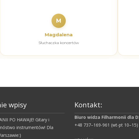
M
Magdalena
Słuchaczka koncertów
ie wpisy
Kontakt:
Biuro widza Filharmonii dla D
NII PO HAWAJE! Gitary i
+48 737–169-961 (wt-pt 10–15)
mnóstwo instrumentów! Dla
arszawie:)