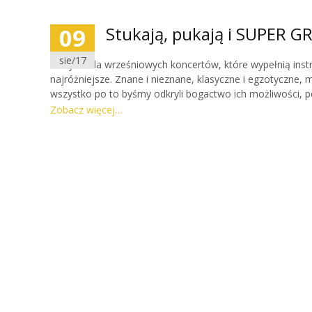
09
Stukają, pukają i SUPER GR
sie/17
To tytuł dla wrześniowych koncertów, które wypełnią inst
najróżniejsze. Znane i nieznane, klasyczne i egzotyczne, 
wszystko po to byśmy odkryli bogactwo ich możliwości, pob
bębnami! Przybywajcie na wspólną muzyczną zabawę!
Zobacz więcej…