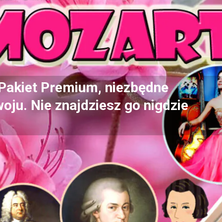
 Pakiet Premium, niezbędne
oju. Nie znajdziesz go nigdzie