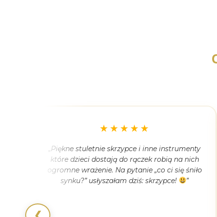
★★★★★
e się
„Piękne stuletnie skrzypce i inne instrumenty
ye
które dzieci dostają do rączek robią na nich
nię.
ogromne wrażenie. Na pytanie „co ci się śniło
etnie
synku?” usłyszałam dziś: skrzypce!
”
na
❮