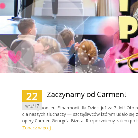
22
Zaczynamy od Carmen!
wrz/17
Pierwszy koncert Filharmonii dla Dzieci już za 7 dni ! Oto
dla naszych słuchaczy — szczęśliwców którym udało się z
opery Carmen George’a Bizeta. Rozpoczniemy zatem po h
Zobacz więcej…