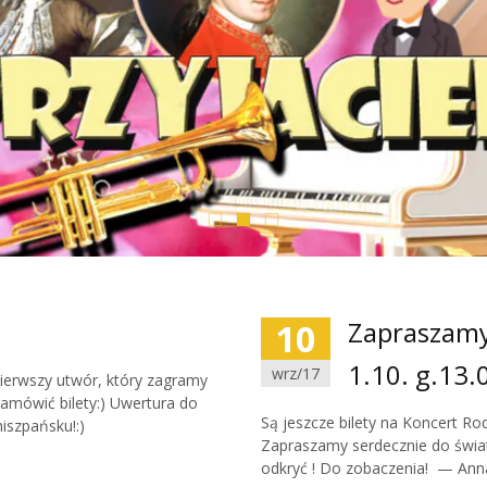
10
Zapraszamy
1.10. g.13.
wrz/17
 pierwszy utwór, który zagramy
amówić bilety:) Uwertura do
Są jeszcze bilety na Koncert Rod
iszpańsku!:)
Zapraszamy serdecznie do świat
odkryć ! Do zobaczenia! — An