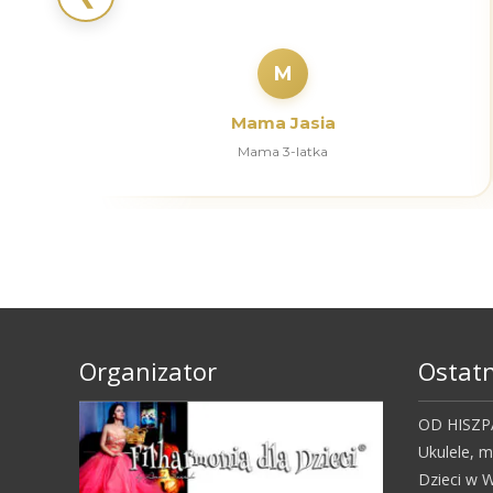
M
Mama Jasia
Mama 3-latka
Organizator
Ostatn
OD HISZPA
Ukulele, 
Dzieci w W