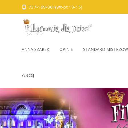
737-169-961(wt-pt 10-15)
Skip
to
ANNA SZAREK
OPINIE
STANDARD MISTRZOW
content
Więcej