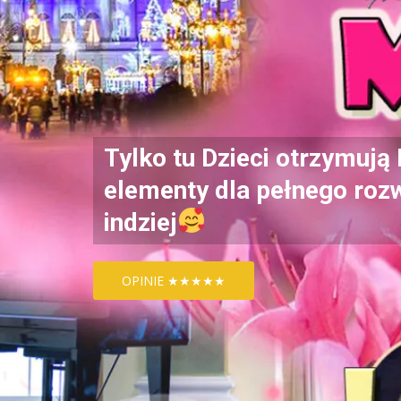
Tylko tu Dzieci otrzymują
elementy dla pełnego rozw
indziej
OPINIE ★★★★★