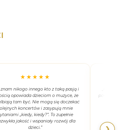
I
★★★★★
 znam nikogo innego kto z taką pasją i
„Córka ma 5,5
ością opowiada dzieciom o muzyce, że
powiedziała, że
lbiają tam być. Nie mogą się doczekać
kiedyk
olejnych koncertów i zasypują mnie
ytaniami „kiedy, kiedy?”. To zupełnie
ezwykła jakość i wspaniały rozwój dla
dzieci.”
❯