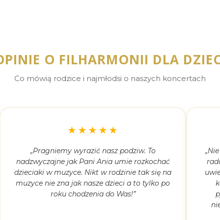
OPINIE O FILHARMONII DLA DZIEC
Co mówią rodzice i najmłodsi o naszych koncertach
★★★★★
„Pragniemy wyrazić nasz podziw. To
„Nie
nadzwyczajne jak Pani Ania umie rozkochać
rad
dzieciaki w muzyce. Nikt w rodzinie tak się na
uwie
muzyce nie zna jak nasze dzieci a to tylko po
k
roku chodzenia do Was!”
p
ni