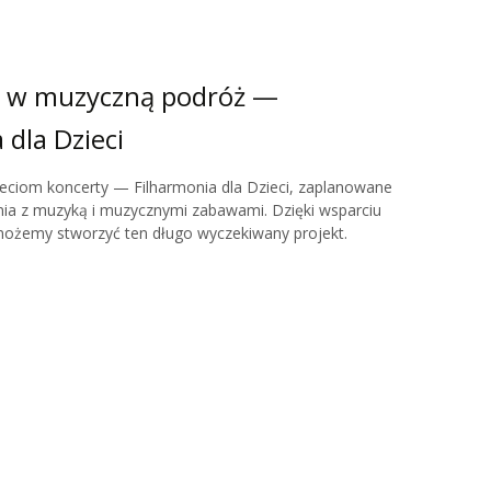
 w muzyczną podróż —
 dla Dzieci
iom koncerty — Filharmonia dla Dzieci, zaplanowane
nia z muzyką i muzycznymi zabawami. Dzięki wsparciu
ożemy stworzyć ten długo wyczekiwany projekt.
iećmi i fantastycznymi muzykami. Zamierzamy bawić się
 zobaczenia!