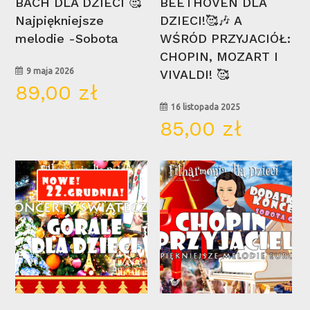
BACH DLA DZIECI 🥰
BEETHOVEN DLA
Najpiękniejsze
DZIECI!🥰🎶 A
melodie -Sobota
WŚRÓD PRZYJACIÓŁ:
CHOPIN, MOZART I
9 maja 2026
VIVALDI! 🥰
89,00
zł
16 listopada 2025
85,00
zł
22
16
gru
lis
Wybierz Opcje
Wybierz Opcje