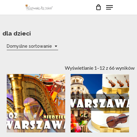
Skip
Menu
to
Close
Cart
Cart
main
Close
content
Menu
dla dzieci
Domyślne sortowanie
Wyświetlanie 1–12 z 66 wyników
18
13
lut
lis