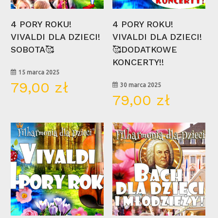
Wybierz Opcje
Wybierz Opcje
4 PORY ROKU!
4 PORY ROKU!
VIVALDI DLA DZIECI!
VIVALDI DLA DZIECI!
SOBOTA🥰
🥰DODATKOWE
KONCERTY!!
15 marca 2025
79,00
zł
30 marca 2025
79,00
zł
15
10
mar
maj