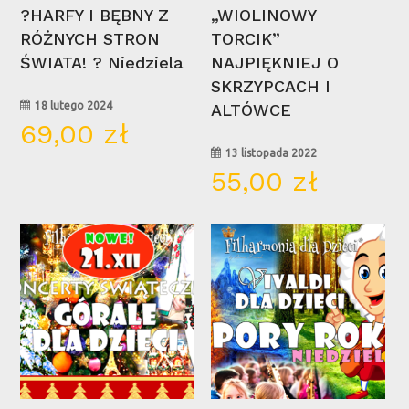
Wybierz Opcje
Wybierz Opcje
?HARFY I BĘBNY Z
„WIOLINOWY
RÓŻNYCH STRON
TORCIK”
ŚWIATA! ? Niedziela
NAJPIĘKNIEJ O
SKRZYPCACH I
18 lutego 2024
ALTÓWCE
69,00
zł
13 listopada 2022
55,00
zł
21
16
gru
mar