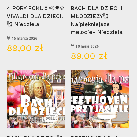
Wybierz Opcje
Wybierz Opcje
4 PORY ROKU🌷🌞🌳❄️
BACH DLA DZIECI I
VIVALDI DLA DZIECI!
MŁODZIEŻY🥰
Brak produktów w koszyku.
🥰 Niedziela
Najpiękniejsze
melodie- Niedziela
Go To Shop
15 marca 2026
89,00
zł
10 maja 2026
89,00
zł
09
16
maj
lis
Wybierz Opcje
Wybierz Opcje