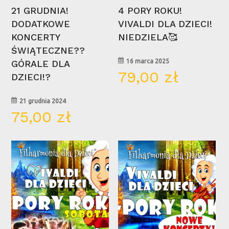
Wybierz Opcje
Wybierz Opcje
21 GRUDNIA!
4 PORY ROKU!
DODATKOWE
VIVALDI DLA DZIECI!
KONCERTY
NIEDZIELA🥰
ŚWIĄTECZNE??
16 marca 2025
GÓRALE DLA
79,00
zł
DZIECI!?
21 grudnia 2024
75,00
zł
15
30
mar
mar