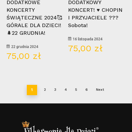
DODATKOWE
DODATKOWY
KONCERTY
KONCERT! ♥ CHOPIN
ŚWIĄTECZNE 2024🥰
I PRZYJACIELE ???
GÓRALE DLA DZIECI!
Sobota!
🌲22 GRUDNIA!
16 listopada 2024
75,00
zł
22 grudnia 2024
75,00
zł
1
2
3
4
5
6
Next