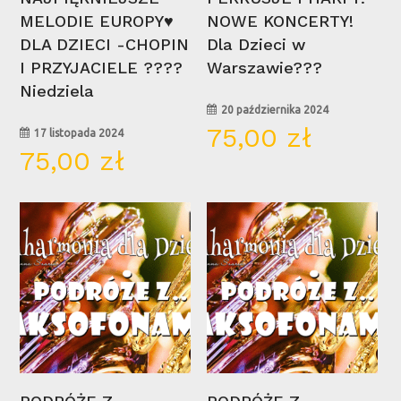
MELODIE EUROPY♥
NOWE KONCERTY!
DLA DZIECI -CHOPIN
Dla Dzieci w
I PRZYJACIELE ????
Warszawie???
Niedziela
20 października 2024
75,00
zł
17 listopada 2024
75,00
zł
26
25
paź
paź
Wybierz Opcje
Wybierz Opcje