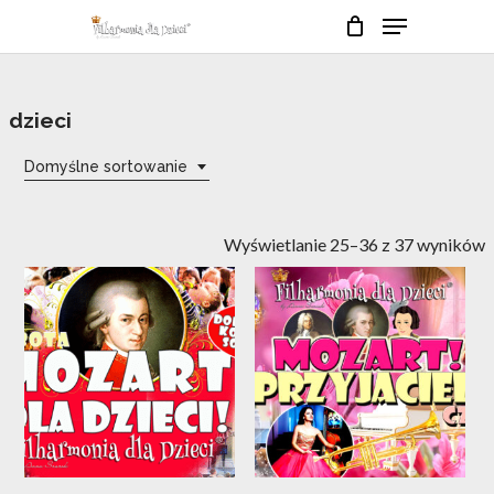
Skip
Menu
to
Close
Cart
Cart
main
Close
content
Menu
dzieci
Domyślne sortowanie
Wyświetlanie 25–36 z 37 wyników
13
21
wrz
cze