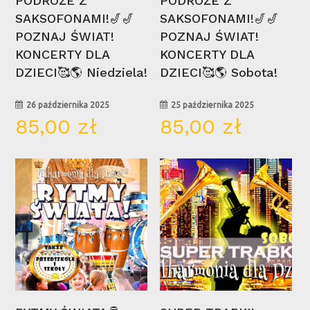
PODRÓŻE Z
PODRÓŻE Z
SAKSOFONAMI!🎷🎷
SAKSOFONAMI!🎷🎷
Brak produktów w koszyku.
POZNAJ ŚWIAT!
POZNAJ ŚWIAT!
KONCERTY DLA
KONCERTY DLA
Go To Shop
DZIECI🥰🌎 Niedziela!
DZIECI🥰🌎 Sobota!
26 października 2025
25 października 2025
85,00
zł
85,00
zł
12
06
kwi
kwi
Wybierz Opcje
Wybierz Opcje