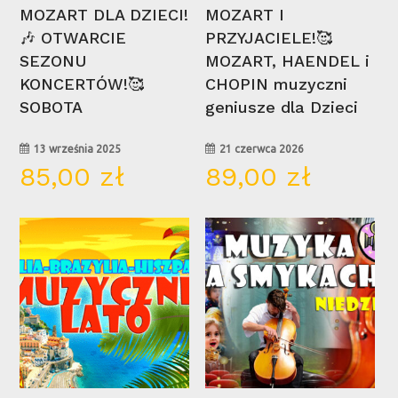
Wybierz Opcje
Wybierz Opcje
MOZART DLA DZIECI!
MOZART I
🎶 OTWARCIE
PRZYJACIELE!🥰
SEZONU
MOZART, HAENDEL i
KONCERTÓW!🥰
CHOPIN muzyczni
SOBOTA
geniusze dla Dzieci
13 września 2025
21 czerwca 2026
85,00
zł
89,00
zł
15
29
cze
wrz