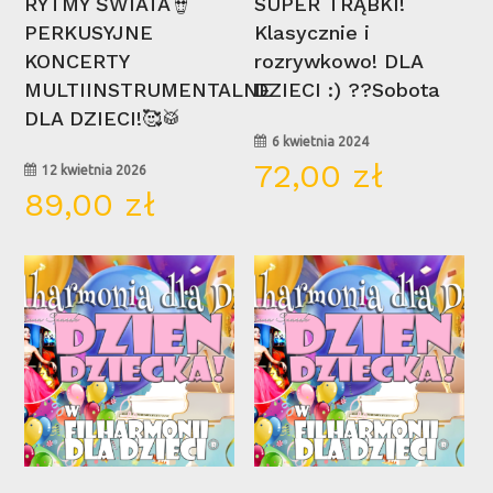
RYTMY ŚWIATA🪘
SUPER TRĄBKI!
PERKUSYJNE
Klasycznie i
KONCERTY
rozrywkowo! DLA
MULTIINSTRUMENTALNE
DZIECI :) ??Sobota
DLA DZIECI!🥰🥁
6 kwietnia 2024
72,00
zł
12 kwietnia 2026
89,00
zł
31
30
maj
maj
Wybierz Opcje
Wybierz Opcje