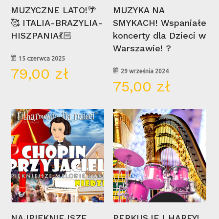
Wybierz Opcje
Wybierz Opcje
MUZYCZNE LATO!🌴
MUZYKA NA
🥰 ITALIA-BRAZYLIA-
SMYKACH! Wspaniałe
HISZPANIA💃🏻
koncerty dla Dzieci w
Warszawie! ?
15 czerwca 2025
79,00
zł
29 września 2024
75,00
zł
17
20
lis
paź
Wybierz Opcje
Wybierz Opcje
NAJPIĘKNIEJSZE
PERKUSJE I HARFY!