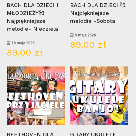
Wybierz Opcje
Wybierz Opcje
BACH DLA DZIECI I
BACH DLA DZIECI 🥰
MŁODZIEŻY🥰
Najpiękniejsze
Najpiękniejsze
melodie -Sobota
melodie- Niedziela
9 maja 2026
89,00
zł
10 maja 2026
89,00
zł
16
13
lis
wrz
Wybierz Opcje
Wybierz Opcje
BEETHOVEN DLA
GITARY UKULELE