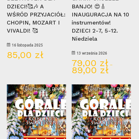
DZIECI!🥰🎶 A
BANJO! 😍🎸
WŚRÓD PRZYJACIÓŁ:
INAUGURACJA NA 10
CHOPIN, MOZART I
instrumentów!
VIVALDI! 🥰
DZIECI 2-7, 5-12.
Niedziela
16 listopada 2025
85,00
zł
13 września 2026
79,00
zł
–
89,00
zł
Zakres
cen:
od
79,00 zł
do
13
14
89,00 zł
gru
gru