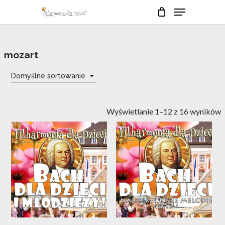
Skip
Menu
to
Close
Cart
Cart
main
Close
content
Menu
mozart
Domyślne sortowanie
Wyświetlanie 1–12 z 16 wyników
10
09
maj
maj