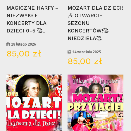
Wybierz Opcje
Wybierz Opcje
MAGICZNE HARFY –
MOZART DLA DZIECI!
NIEZWYKŁE
🎶 OTWARCIE
KONCERTY DLA
SEZONU
DZIECI 0-5 🥰🪉
KONCERTÓW!🥰
NIEDZIELA🥰
28 lutego 2026
85,00
zł
14 września 2025
85,00
zł
13
21
wrz
cze