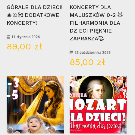
Wybierz Opcje
Wybierz Opcje
GÓRALE DLA DZIECI!
KONCERTY DLA
🎄🎀🥰 DODATKOWE
MALUSZKÓW 0-2 🧸
Brak produktów w koszyku.
KONCERTY!
FILHARMONIA DLA
DZIECI PIĘKNIE
Go To Shop
11 stycznia 2026
ZAPRASZA🥰
89,00
zł
25 października 2025
85,00
zł
28
14
lut
wrz