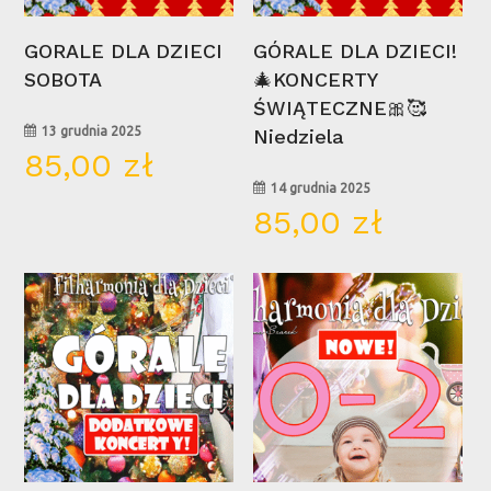
Wybierz Opcje
Wybierz Opcje
GORALE DLA DZIECI
GÓRALE DLA DZIECI!
SOBOTA
🎄KONCERTY
ŚWIĄTECZNE🎀🥰
13 grudnia 2025
Niedziela
85,00
zł
14 grudnia 2025
85,00
zł
11
25
sty
paź