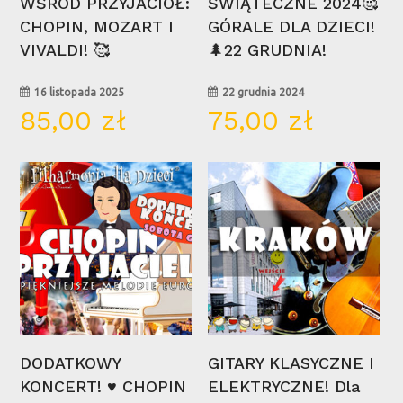
WŚRÓD PRZYJACIÓŁ:
ŚWIĄTECZNE 2024🥰
CHOPIN, MOZART I
GÓRALE DLA DZIECI!
VIVALDI! 🥰
🌲22 GRUDNIA!
16 listopada 2025
22 grudnia 2024
85,00
zł
75,00
zł
16
12
lis
cze
Wybierz Opcje
Wybierz Opcje
DODATKOWY
GITARY KLASYCZNE I
KONCERT! ♥ CHOPIN
ELEKTRYCZNE! Dla