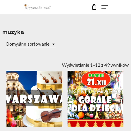
Skip
Menu
to
Close
Cart
Cart
main
Close
content
Menu
muzyka
Domyślne sortowanie
Wyświetlanie 1–12 z 49 wyników
13
21
lis
gru