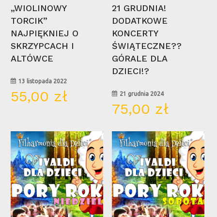
Wybierz Opcje
Wybierz Opcje
„WIOLINOWY
21 GRUDNIA!
TORCIK”
DODATKOWE
NAJPIĘKNIEJ O
KONCERTY
SKRZYPCACH I
ŚWIĄTECZNE??
ALTÓWCE
GÓRALE DLA
DZIECI!?
13 listopada 2022
55,00
zł
21 grudnia 2024
75,00
zł
16
15
mar
mar