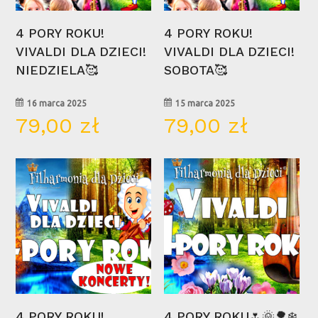
Wybierz Opcje
Wybierz Opcje
4 PORY ROKU!
4 PORY ROKU!
VIVALDI DLA DZIECI!
VIVALDI DLA DZIECI!
NIEDZIELA🥰
SOBOTA🥰
16 marca 2025
15 marca 2025
79,00
zł
79,00
zł
30
15
mar
mar
Wybierz Opcje
Wybierz Opcje
4 PORY ROKU!
4 PORY ROKU🌷🌞🌳❄️