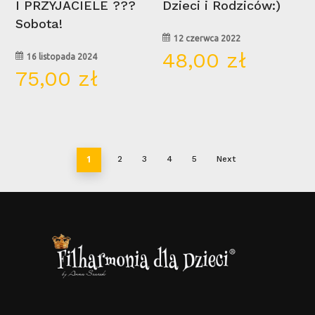
I PRZYJACIELE ???
Dzieci i Rodziców:)
Sobota!
12 czerwca 2022
48,00
zł
16 listopada 2024
75,00
zł
1
2
3
4
5
Next