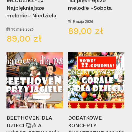
MŁODZIEŻY🥰
Najpiękniejsze
Brak produktów w koszyku.
Najpiękniejsze
melodie -Sobota
melodie- Niedziela
Go To Shop
9 maja 2026
89,00
zł
10 maja 2026
89,00
zł
16
22
lis
gru
Wybierz Opcje
Wybierz Opcje
BEETHOVEN DLA
DODATKOWE
DZIECI!🥰🎶 A
KONCERTY