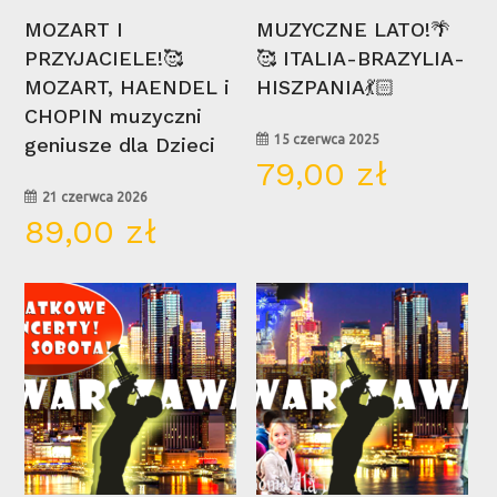
Wybierz Opcje
Wybierz Opcje
MOZART I
MUZYCZNE LATO!🌴
PRZYJACIELE!🥰
🥰 ITALIA-BRAZYLIA-
MOZART, HAENDEL i
HISZPANIA💃🏻
Brak produktów w koszyku.
CHOPIN muzyczni
15 czerwca 2025
geniusze dla Dzieci
Go To Shop
79,00
zł
21 czerwca 2026
89,00
zł
15
16
kwi
kwi