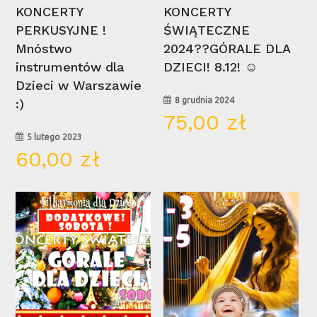
Wybierz Opcje
Wybierz Opcje
KONCERTY
KONCERTY
PERKUSYJNE !
ŚWIĄTECZNE
Mnóstwo
2024??GÓRALE DLA
instrumentów dla
DZIECI! 8.12! ☺
Dzieci w Warszawie
8 grudnia 2024
:)
75,00
zł
5 lutego 2023
60,00
zł
07
28
gru
lut