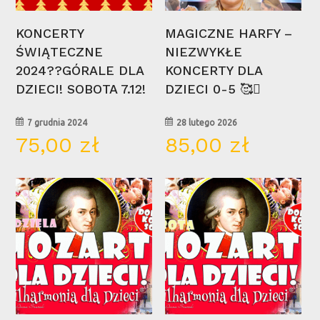
Wybierz Opcje
Wybierz Opcje
KONCERTY
MAGICZNE HARFY –
ŚWIĄTECZNE
NIEZWYKŁE
2024??GÓRALE DLA
KONCERTY DLA
DZIECI! SOBOTA 7.12!
DZIECI 0-5 🥰🪉
7 grudnia 2024
28 lutego 2026
75,00
zł
85,00
zł
14
13
wrz
wrz