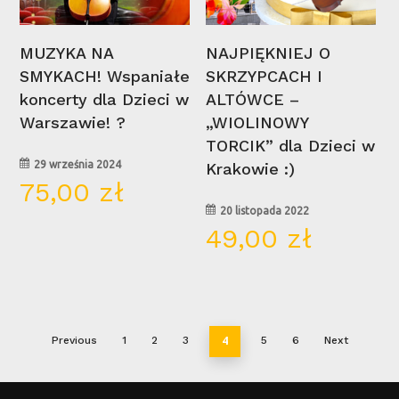
Wybierz Opcje
Wybierz Opcje
MUZYKA NA
NAJPIĘKNIEJ O
SMYKACH! Wspaniałe
SKRZYPCACH I
koncerty dla Dzieci w
ALTÓWCE –
Warszawie! ?
„WIOLINOWY
TORCIK” dla Dzieci w
29 września 2024
Krakowie :)
75,00
zł
20 listopada 2022
49,00
zł
4
Previous
1
2
3
5
6
Next