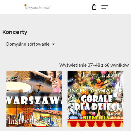
Skip
Menu
to
Close
Cart
Cart
main
Close
content
Menu
Koncerty
Domyślne sortowanie
Wyświetlanie 37–48 z 68 wyników
05
08
lut
gru