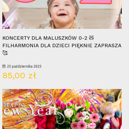
Wybierz Opcje
KONCERTY DLA MALUSZKÓW 0-2 🧸
FILHARMONIA DLA DZIECI PIĘKNIE ZAPRASZA
🥰
25 października 2025
85,00
zł
06
sty