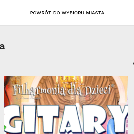
POWRÓT DO WYBIORU MIASTA
Cart
wa
10
maj