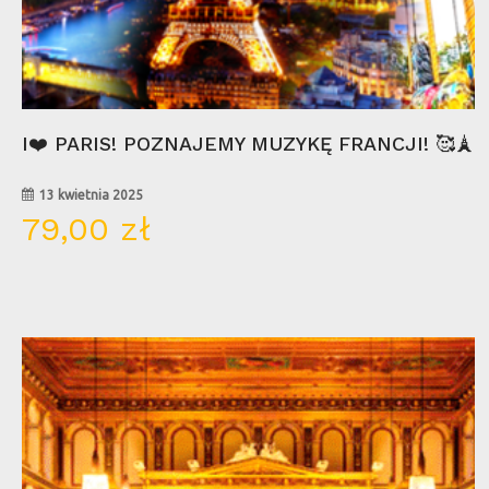
Wybierz Opcje
I❤️ PARIS! POZNAJEMY MUZYKĘ FRANCJI! 🥰🗼
13 kwietnia 2025
79,00
zł
10
sty