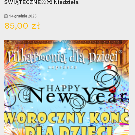
ŚWIĄTECZNE🎀🥰 Niedziela
14 grudnia 2025
85,00
zł
12
sty
Br