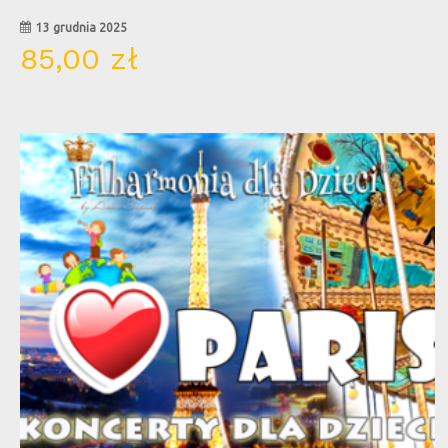
13 grudnia 2025
85,00
zł
13
kwi