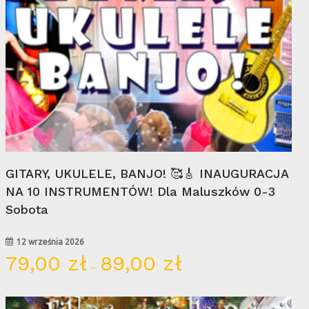
Wybierz Opcje
GITARY, UKULELE, BANJO! 🥰🎸 INAUGURACJA
NA 10 INSTRUMENTÓW! Dla Maluszków 0-3
Sobota
12 września 2026
79,00
zł
89,00
zł
Zakres
–
cen:
od
79,00 zł