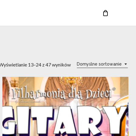
Close
Cart
Wyświetlanie 13–24 z 47 wyników
Domyślne sortowanie
12
wrz