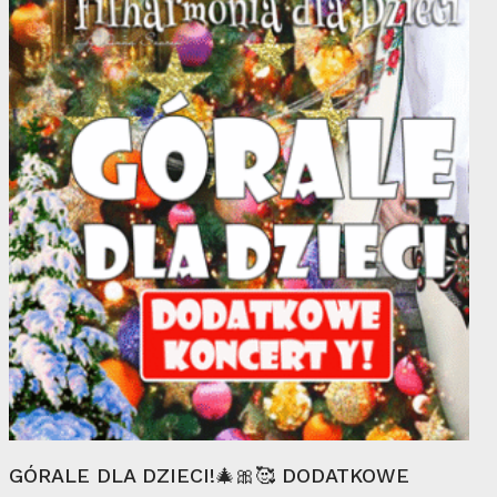
do
11
89,00 zł
sty
Wybierz Opcje
GÓRALE DLA DZIECI!🎄🎀🥰 DODATKOWE