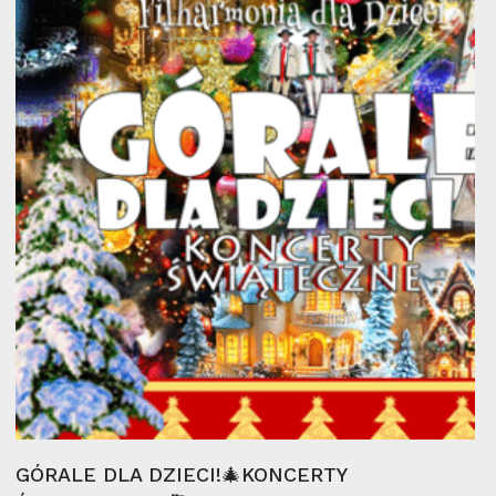
14
gru
Wybierz Opcje
GÓRALE DLA DZIECI!🎄KONCERTY