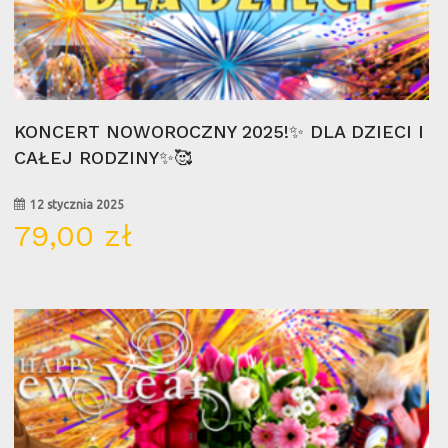
Wybierz Opcje
KONCERT NOWOROCZNY 2025!✨ DLA DZIECI I
CAŁEJ RODZINY✨🥰
12 stycznia 2025
79,00
zł
07
sty