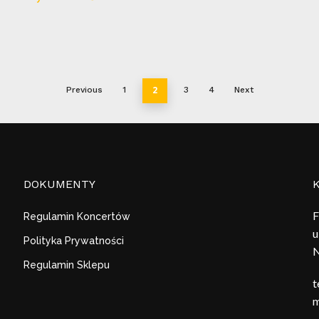
2
Previous
1
3
4
Next
DOKUMENTY
F
Regulamin Koncertów
u
Polityka Prywatności
N
Regulamin Sklepu
t
m