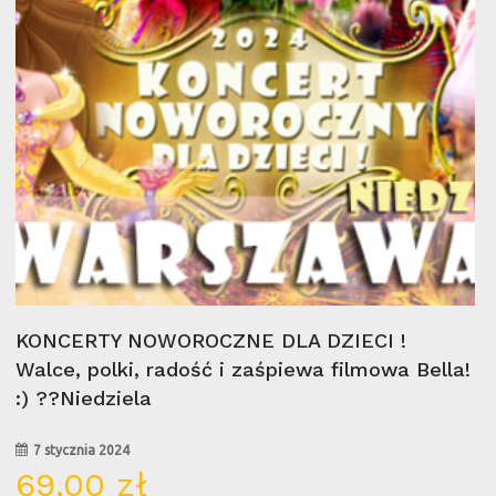
Wybierz Opcje
KONCERTY NOWOROCZNE DLA DZIECI !
Walce, polki, radość i zaśpiewa filmowa Bella!
:) ??Niedziela
7 stycznia 2024
69,00
zł