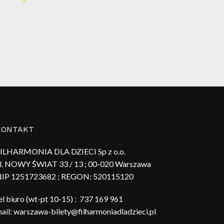
KONTAKT
ILHARMONIA DLA DZIECI Sp z o.o.
l. NOWY ŚWIAT 33 / 13 ; 00-020 Warszawa
IP 1251723682 ; REGON:
520115120
el biuro (wt-pt 10-15) :
737 169 961
ail:
warszawa-bilety@filharmoniadladzieci.pl