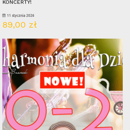
KONCERTY!
11 stycznia 2026
89,00
zł
25
paź
ak produktów w koszyku.
Go To Shop