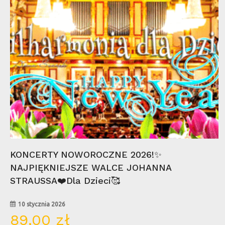
Wybierz Opcje
KONCERTY NOWOROCZNE 2026!✨
NAJPIĘKNIEJSZE WALCE JOHANNA
STRAUSSA❤️Dla Dzieci🥰
10 stycznia 2026
89,00
zł