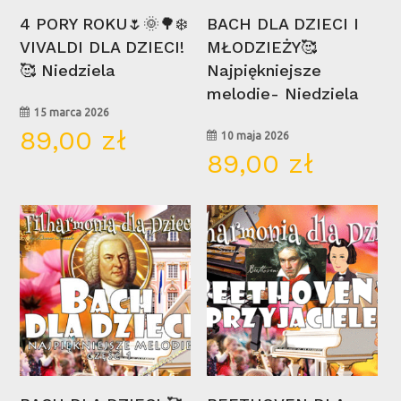
Wybierz Opcje
Wybierz Opcje
4 PORY ROKU🌷🌞🌳❄️
BACH DLA DZIECI I
VIVALDI DLA DZIECI!
MŁODZIEŻY🥰
Brak produktów w koszyku.
🥰 Niedziela
Najpiękniejsze
melodie- Niedziela
Go To Shop
15 marca 2026
89,00
zł
10 maja 2026
89,00
zł
09
16
maj
lis
Wybierz Opcje
Wybierz Opcje