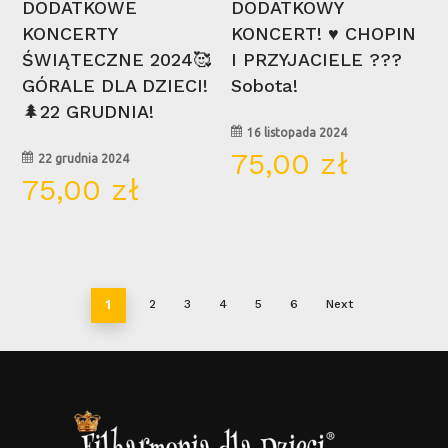
DODATKOWE
DODATKOWY
KONCERTY
KONCERT! ♥ CHOPIN
ŚWIĄTECZNE 2024🥰
I PRZYJACIELE ???
GÓRALE DLA DZIECI!
Sobota!
🌲22 GRUDNIA!
16 listopada 2024
75,00
zł
22 grudnia 2024
75,00
zł
1
2
3
4
5
6
Next