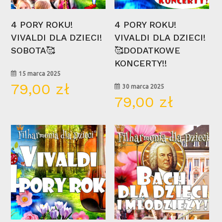
Wybierz Opcje
Wybierz Opcje
4 PORY ROKU!
4 PORY ROKU!
VIVALDI DLA DZIECI!
VIVALDI DLA DZIECI!
SOBOTA🥰
🥰DODATKOWE
KONCERTY!!
15 marca 2025
79,00
zł
30 marca 2025
79,00
zł
15
10
mar
maj