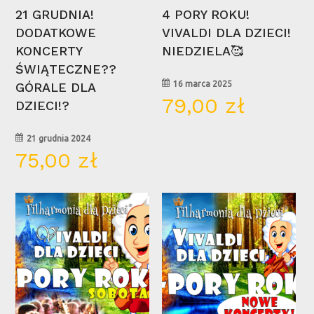
Wybierz Opcje
Wybierz Opcje
21 GRUDNIA!
4 PORY ROKU!
DODATKOWE
VIVALDI DLA DZIECI!
KONCERTY
NIEDZIELA🥰
ŚWIĄTECZNE??
16 marca 2025
GÓRALE DLA
79,00
zł
DZIECI!?
21 grudnia 2024
75,00
zł
15
30
mar
mar