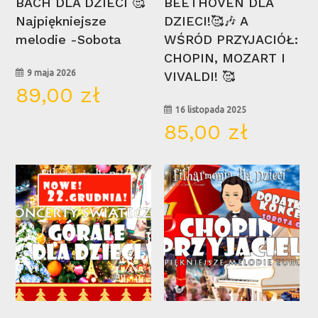
BACH DLA DZIECI 🥰
BEETHOVEN DLA
Najpiękniejsze
DZIECI!🥰🎶 A
melodie -Sobota
WŚRÓD PRZYJACIÓŁ:
CHOPIN, MOZART I
9 maja 2026
VIVALDI! 🥰
89,00
zł
16 listopada 2025
85,00
zł
22
16
gru
lis
Wybierz Opcje
Wybierz Opcje