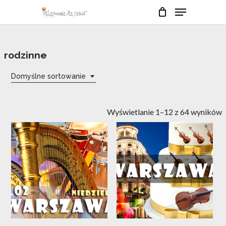
Skip
Menu
to
Close
Cart
Cart
main
Close
content
Menu
rodzinne
Domyślne sortowanie
Wyświetlanie 1–12 z 64 wyników
18
13
lut
lis