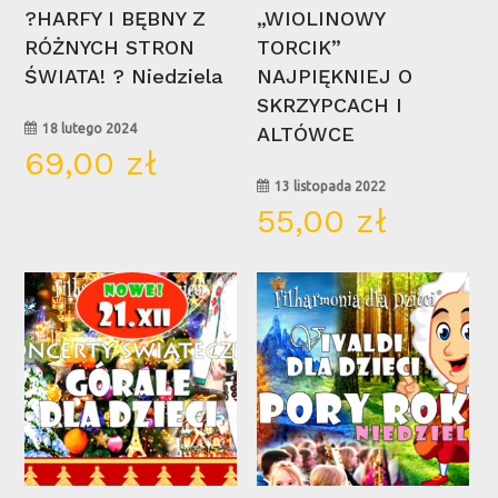
Wybierz Opcje
Wybierz Opcje
?HARFY I BĘBNY Z
„WIOLINOWY
RÓŻNYCH STRON
TORCIK”
ŚWIATA! ? Niedziela
NAJPIĘKNIEJ O
SKRZYPCACH I
18 lutego 2024
ALTÓWCE
69,00
zł
13 listopada 2022
55,00
zł
21
16
gru
mar