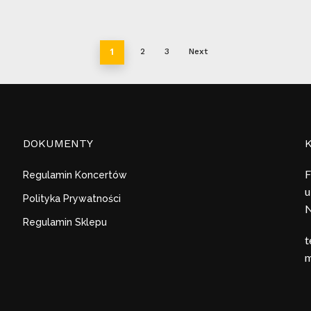
do
89,00 zł
1
2
3
Next
DOKUMENTY
F
Regulamin Koncertów
u
Polityka Prywatności
N
Regulamin Sklepu
t
m
Kwota: