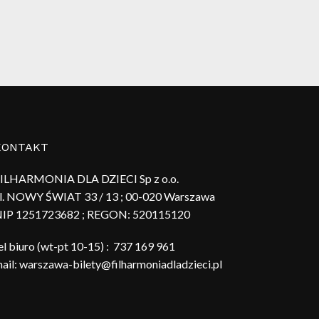
KONTAKT
ILHARMONIA DLA DZIECI Sp z o.o.
l. NOWY ŚWIAT 33 / 13 ; 00-020 Warszawa
IP 1251723682 ; REGON:
520115120
el biuro (wt-pt 10-15) :
737 169 961
ail:
warszawa-bilety@filharmoniadladzieci.pl
0,00
zł