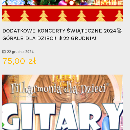
Wybierz Opcje
DODATKOWE KONCERTY ŚWIĄTECZNE 2024🥰
GÓRALE DLA DZIECI! 🌲22 GRUDNIA!
22 grudnia 2024
75,00
zł
11
maj