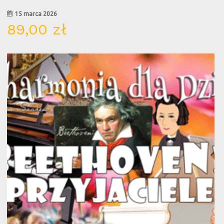
15 marca 2026
89,00
zł
16
lis
Br