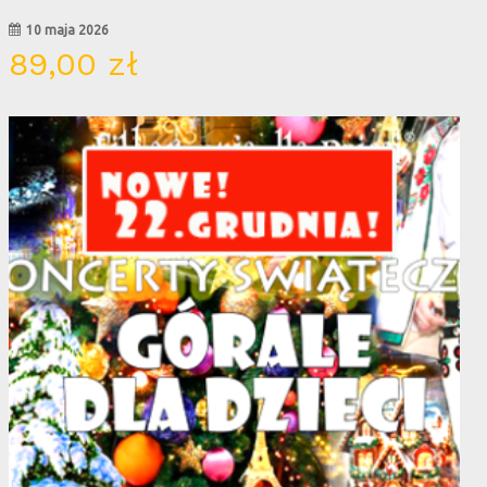
10 maja 2026
89,00
zł
22
gru
ak produktów w koszyku.
Go To Shop