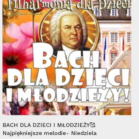
maj
Wybierz Opcje
BACH DLA DZIECI I MŁODZIEŻY🥰
Najpiękniejsze melodie- Niedziela