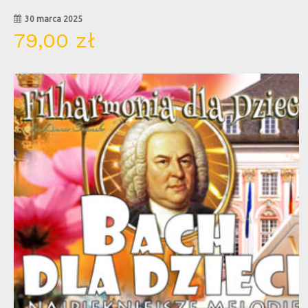
30 marca 2025
79,00
zł
09
maj