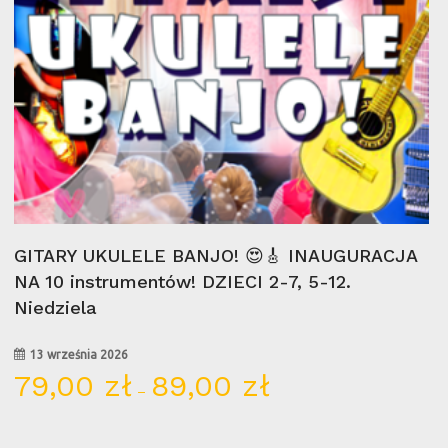
Wybierz Opcje
GITARY UKULELE BANJO! 😍🎸 INAUGURACJA
NA 10 instrumentów! DZIECI 2-7, 5-12.
Niedziela
13 września 2026
79,00
zł
89,00
zł
Zakres
–
cen:
od
79,00 zł