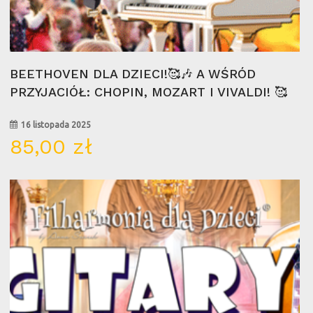
Wybierz Opcje
BEETHOVEN DLA DZIECI!🥰🎶 A WŚRÓD
PRZYJACIÓŁ: CHOPIN, MOZART I VIVALDI! 🥰
16 listopada 2025
85,00
zł
13
wrz