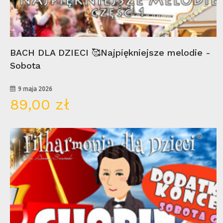
Wybierz Opcje
BACH DLA DZIECI 🥰Najpiękniejsze melodie -
Sobota
9 maja 2026
89,00
zł
16
lis