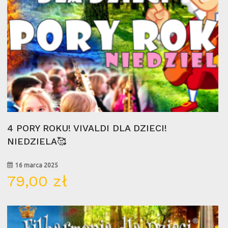
Wybierz Opcje
4 PORY ROKU! VIVALDI DLA DZIECI!
NIEDZIELA🥰
16 marca 2025
79,00
zł
15