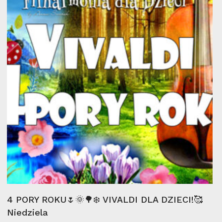
mar
Wybierz Opcje
4 PORY ROKU🌷🌞🌳❄️ VIVALDI DLA DZIECI!🥰
Niedziela