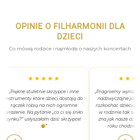
OPINIE O FILHARMONII DLA
DZIECI
Co mówią rodzice i najmłodsi o naszych koncertach
★★★★★
★★★
„Piękne stuletnie skrzypce i inne
„Pragniemy wyrazić 
instrumenty które dzieci dostają do
nadzwyczajne jak 
rączek robią na nich ogromne
rozkochać dzieciaki
wrażenie. Na pytanie „co ci się śniło
w rodzinie tak się
synku?” usłyszałam dziś: skrzypce!
zna jak nasze dziec
”
roku chodzeni