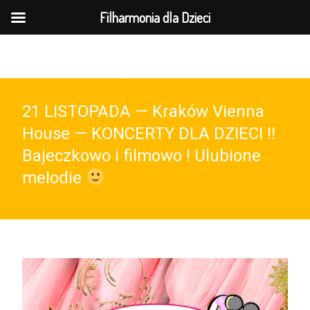
MENU
Filharmonia dla Dzieci
737-169-961(wt-pt 10-15)
21 LISTOPADA — Kraków Vienna
House — KONCERTY DLA DZIECI !!
Bajeczkowo i filmowo ! Ulubione
melodie