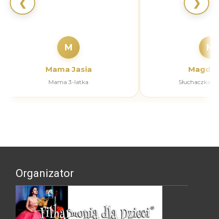
❮
❯
M
M
Mama Jasia
Magdal
Mama 3-latka
Słuchaczka k
Organizator