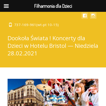
MENU
Filharmonia dla Dzieci
737-169-961(wt-pt 10-15)
Dookoła Świata ! Koncerty dla
Dzieci w Hotelu Bristol — Niedziela
28.02.2021