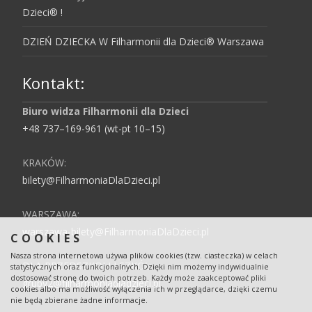
Dzieci® !
DZIEŃ DZIECKA W Filharmonii dla Dzieci® Warszawa
Kontakt:
Biuro widza Filharmonii dla Dzieci
+48 737–169-961 (wt-pt 10–15)
KRAKÓW:
bilety@FilharmoniaDlaDzieci.pl
WARSZAWA:
warszawa-bilety@FilharmoniaDlaDzieci.pl
COOKIES
Nasza strona internetowa używa plików cookies (tzw. ciasteczka) w celach
DLA PRZEDSZKOLI I SZKÓŁ:
statystycznych oraz funkcjonalnych. Dzięki nim możemy indywidualnie
dostosować stronę do twoich potrzeb. Każdy może zaakceptować pliki
grupy2@filharmoniadladzieci.pl
cookies albo ma możliwość wyłączenia ich w przeglądarce, dzięki czemu
nie będą zbierane żadne informacje.