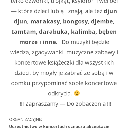
tylko dzwonki, trójkąt, ksylofon i werbel
— które dzieci lubią i znają, ale też
djun
djun, marakasy, bongosy, djembe,
tamtam, darabuka, kalimba, bęben
morze i inne.
Do muzyki będzie
wiedza, zgadywanki, muzyczne zabawy i
koncertowe książeczki dla wszystkich
dzieci, by mogły je zabrać ze sobą i w
domku przypominać sobie koncertowe
odkrycia.
!!! Zapraszamy — Do zobaczenia !!!
ORGANIZACYJNE:
Uczestnictwo w koncertach oznacza akceptację