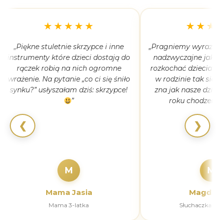
★★★★★
★★★
„Piękne stuletnie skrzypce i inne
„Pragniemy wyrazić 
instrumenty które dzieci dostają do
nadzwyczajne jak 
rączek robią na nich ogromne
rozkochać dzieciaki
wrażenie. Na pytanie „co ci się śniło
w rodzinie tak się
synku?” usłyszałam dziś: skrzypce!
zna jak nasze dziec
”
roku chodzeni
❮
❯
M
M
Mama Jasia
Magdal
Mama 3-latka
Słuchaczka k