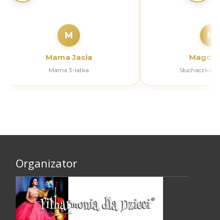
M
M
Mama Jasia
Magdal
Mama 3-latka
Słuchaczka k
Organizator