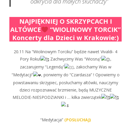
odkrycia dla małych słuchaczy”
NAJPIĘKNIEJ O SKRZYPCACH I
ALTÓWCE
“WIOLINOWY TORCIK”
Koncerty dla Dzieci w Krakowie:)
20.11 Na “Wiolinowym Torciku” będzie nawet Vivaldi- 4
Pory Roku!
Zachwycimy Was “Wiosną”
,
zaczarujemy “Legendą”
, zakochamy Was w
“Medytacji”
, porwiemy do “Czardasza” ! Opowiemy o
powstawaniu skrzypiec, posłuchamy altówki, nauczymy
dzieci rozpoznawać brzmienie, będą MUZYCZNE
MELODIE-NIESPODZIANKI i … kilka zwierzątek
“Medytacja”
(POSŁUCHAJ)