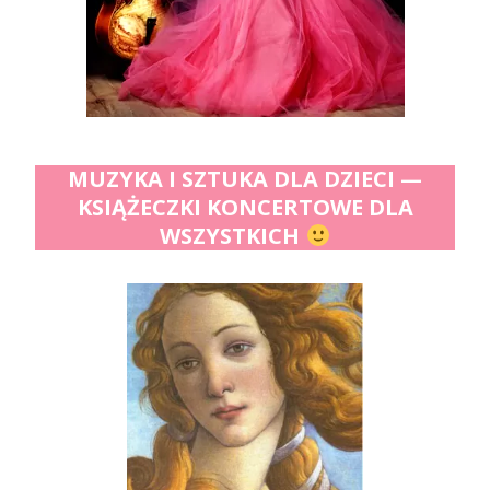
MUZYKA I SZTUKA DLA DZIECI —
KSIĄŻECZKI KONCERTOWE DLA
WSZYSTKICH