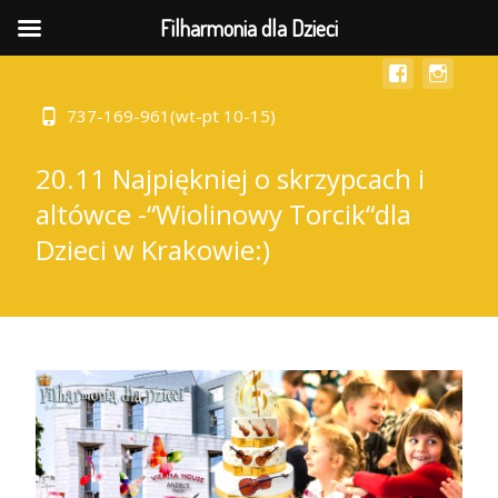
MENU
Filharmonia dla Dzieci
737-169-961(wt-pt 10-15)
20.11 Najpiękniej o skrzypcach i
altówce -“Wiolinowy Torcik“dla
Dzieci w Krakowie:)