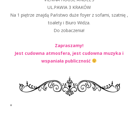
UL.PAWIA 3 KRAKÓW
Na 1 piętrze znajdą Państwo duże foyer z sofami, szatnię ,
toalety i Biuro Widza.
Do zobaczenia!
Zapraszamy!
Jest cudowna atmosfera, jest cudowna muzyka i
wspaniała publiczność
*
koncerty dla dzieci kraków, filharmonia dla dzieci,
filharmonia koncerty dla dzieci, krakow koncerty dla
dzieci, atrakcje dla dzieci krakow, muzyka dla dzieci
krakow, gdzie z dzieckiem krakow, wydarzenia dla dzieci