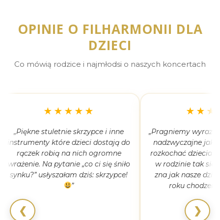
OPINIE O FILHARMONII DLA
DZIECI
Co mówią rodzice i najmłodsi o naszych koncertach
★★★★★
★★★
„Piękne stuletnie skrzypce i inne
„Pragniemy wyrazić 
instrumenty które dzieci dostają do
nadzwyczajne jak 
rączek robią na nich ogromne
rozkochać dzieciaki
wrażenie. Na pytanie „co ci się śniło
w rodzinie tak się
synku?” usłyszałam dziś: skrzypce!
zna jak nasze dziec
”
roku chodzeni
❮
❯