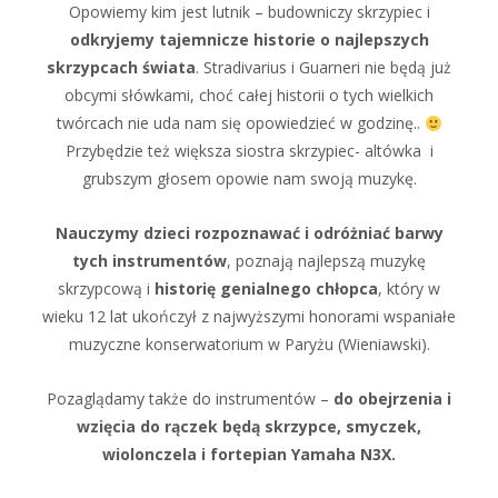
Opowiemy kim jest lutnik – budowniczy skrzypiec i
odkryjemy tajemnicze historie o najlepszych
skrzypcach świata
. Stradivarius i Guarneri nie będą już
obcymi słówkami, choć całej historii o tych wielkich
twórcach nie uda nam się opowiedzieć w godzinę..
Przybędzie też większa siostra skrzypiec- altówka i
grubszym głosem opowie nam swoją muzykę.
Nauczymy dzieci rozpoznawać i odróżniać barwy
tych instrumentów
, poznają najlepszą muzykę
skrzypcową i
historię genialnego chłopca
, który w
wieku 12 lat ukończył z najwyższymi honorami wspaniałe
muzyczne konserwatorium w Paryżu (Wieniawski).
Pozaglądamy także do instrumentów –
do obejrzenia i
wzięcia do rączek będą skrzypce, smyczek,
wiolonczela i fortepian Yamaha N3X.