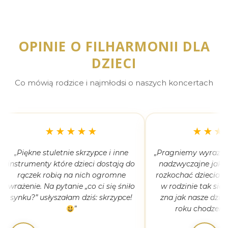
OPINIE O FILHARMONII DLA
DZIECI
Co mówią rodzice i najmłodsi o naszych koncertach
★★★★★
★★★
„Piękne stuletnie skrzypce i inne
„Pragniemy wyrazić 
instrumenty które dzieci dostają do
nadzwyczajne jak 
rączek robią na nich ogromne
rozkochać dzieciaki
wrażenie. Na pytanie „co ci się śniło
w rodzinie tak się
synku?” usłyszałam dziś: skrzypce!
zna jak nasze dziec
”
roku chodzeni