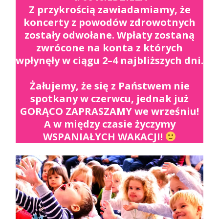
Z przykrością zawiadamiamy, że
koncerty z powodów zdrowotnych
zostały odwołane. Wpłaty zostaną
zwrócone na konta z których
wpłynęły w ciągu 2–4 najbliższych dni.
Żałujemy, że się z Państwem nie
spotkany w czerwcu, jednak już
GORĄCO ZAPRASZAMY we wrześniu!
A w między czasie życzymy
WSPANIAŁYCH WAKACJI!