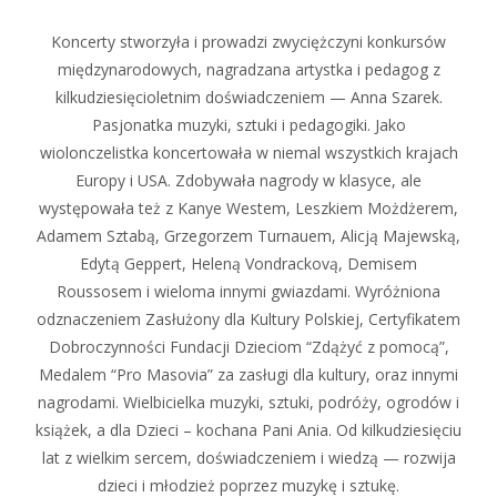
Koncerty stworzyła i prowadzi zwyciężczyni konkursów
międzynarodowych, nagradzana artystka i pedagog z
kilkudziesięcioletnim doświadczeniem — Anna Szarek.
Pasjonatka muzyki, sztuki i pedagogiki. Jako
wiolonczelistka koncertowała w niemal wszystkich krajach
Europy i USA. Zdobywała nagrody w klasyce, ale
występowała też z Kanye Westem, Leszkiem Możdżerem,
Adamem Sztabą, Grzegorzem Turnauem, Alicją Majewską,
Edytą Geppert, Heleną Vondrackovą, Demisem
Roussosem i wieloma innymi gwiazdami. Wyróżniona
odznaczeniem Zasłużony dla Kultury Polskiej, Certyfikatem
Dobroczynności Fundacji Dzieciom “Zdążyć z pomocą”,
Medalem “Pro Masovia” za zasługi dla kultury, oraz innymi
nagrodami. Wielbicielka muzyki, sztuki, podróży, ogrodów i
książek, a dla Dzieci – kochana Pani Ania. Od kilkudziesięciu
lat z wielkim sercem, doświadczeniem i wiedzą — rozwija
dzieci i młodzież poprzez muzykę i sztukę.