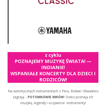
z cyklu
POZNAJEMY MUZYKĘ ŚWIATA! —
INDIANIE!
WSPANIAŁE KONCERTY DLA DZIECI I
RODZICÓW!
Na autentycznych instrumentach z Peru, Boliwii i Ekwadoru
zagrają…
POTOMKOWIE INKÓW
! Dzieci poznają ich
muzykę, legendy i oczywiście ‑instrumenty!