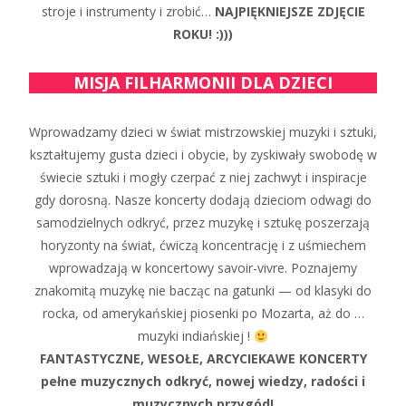
stroje i instrumenty i zrobić…
NAJPIĘKNIEJSZE ZDJĘCIE
ROKU! :)))
MISJA FILHARMONII DLA DZIECI
Wprowadzamy dzieci w świat mistrzowskiej muzyki i sztuki,
kształtujemy gusta dzieci i obycie, by zyskiwały swobodę w
świecie sztuki i mogły czerpać z niej zachwyt i inspiracje
gdy dorosną. Nasze koncerty dodają dzieciom odwagi do
samodzielnych odkryć, przez muzykę i sztukę poszerzają
horyzonty na świat, ćwiczą koncentrację i z uśmiechem
wprowadzają w koncertowy savoir-vivre. Poznajemy
znakomitą muzykę nie bacząc na gatunki — od klasyki do
rocka, od amerykańskiej piosenki po Mozarta, aż do …
muzyki indiańskiej !
FANTASTYCZNE, WESOŁE, ARCYCIEKAWE KONCERTY
pełne muzycznych odkryć, nowej wiedzy, radości i
muzycznych przygód!