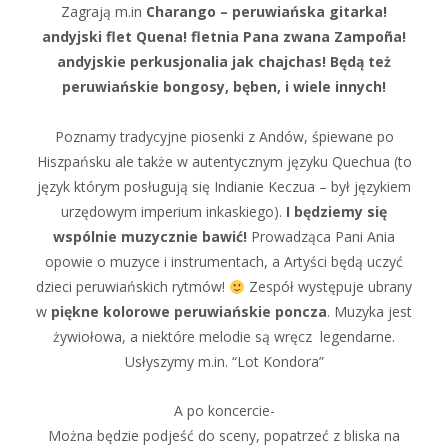
Zagrają m.in
Charango – peruwiańska gitarka!
andyjski flet Quena! fletnia Pana zwana Zampoña!
andyjskie perkusjonalia jak chajchas! Będą też
peruwiańskie bongosy, bęben, i wiele innych!
Poznamy tradycyjne piosenki z Andów, śpiewane po
Hiszpańsku ale także w autentycznym języku Quechua (to
język którym posługują się Indianie Keczua – był językiem
urzędowym imperium inkaskiego).
I będziemy się
wspólnie muzycznie bawić!
Prowadząca Pani Ania
opowie o muzyce i instrumentach, a Artyści będą uczyć
dzieci peruwiańskich rytmów!
Zespół występuje ubrany
w
piękne kolorowe peruwiańskie poncza
. Muzyka jest
żywiołowa, a niektóre melodie są wręcz legendarne.
Usłyszymy m.in. “Lot Kondora”
A po koncercie-
Można będzie podjeść do sceny, popatrzeć z bliska na