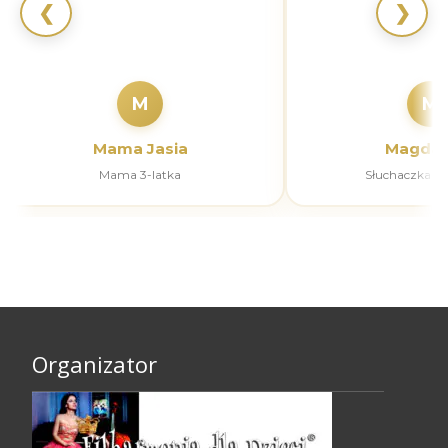
❮
❯
M
M
Mama Jasia
Magdal
Mama 3-latka
Słuchaczka k
Organizator