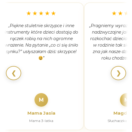
★★★★★
★★★
„Piękne stuletnie skrzypce i inne
„Pragniemy wyrazić 
instrumenty które dzieci dostają do
nadzwyczajne jak 
rączek robią na nich ogromne
rozkochać dzieciaki
wrażenie. Na pytanie „co ci się śniło
w rodzinie tak się
synku?” usłyszałam dziś: skrzypce!
zna jak nasze dziec
”
roku chodzeni
❮
❯
M
M
Mama Jasia
Magdal
Mama 3-latka
Słuchaczka k