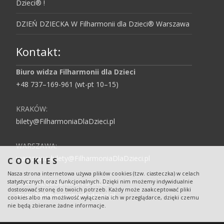
Dzieci® !
DZIEŃ DZIECKA W Filharmonii dla Dzieci® Warszawa
Kontakt:
Biuro widza Filharmonii dla Dzieci
+48 737–169-961 (wt-pt 10–15)
KRAKÓW:
bilety@FilharmoniaDlaDzieci.pl
WARSZAWA:
warszawa-bilety@FilharmoniaDlaDzieci.pl
COOKIES
Nasza strona internetowa używa plików cookies (tzw. ciasteczka) w celach
statystycznych oraz funkcjonalnych. Dzięki nim możemy indywidualnie
DLA PRZEDSZKOLI I SZKÓŁ:
dostosować stronę do twoich potrzeb. Każdy może zaakceptować pliki
grupy2@filharmoniadladzieci.pl
cookies albo ma możliwość wyłączenia ich w przeglądarce, dzięki czemu
nie będą zbierane żadne informacje.