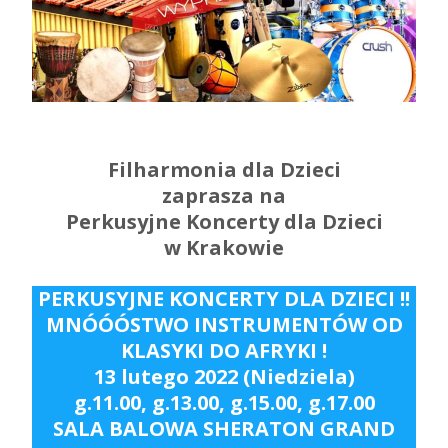
Filharmonia dla Dzieci
z
aprasza
na
Perkusyjne
Koncerty dla Dzieci
w Krakowie
PERKUSYJNE KONCERTY DLA DZIECI !!
MNÓÓÓSTWO INSTRUMENTÓW OD
KLASYKI DO AFRYKI !
13 lutego 2022 (Niedziela)
g.11.00, g.13.00, g.15.00, g.17.00
SALA BALOWA
SHERATON GRAND