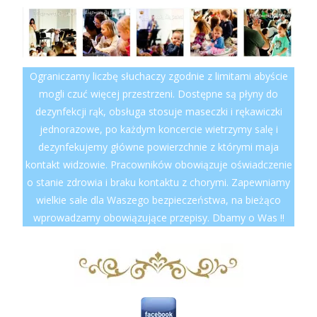
Ograniczamy liczbę słuchaczy zgodnie z limitami abyście
mogli czuć więcej przestrzeni. Dostępne są płyny do
dezynfekcji rąk, obsługa stosuje maseczki i rękawiczki
jednorazowe, po każdym koncercie wietrzymy salę i
dezynfekujemy główne powierzchnie z którymi maja
kontakt widzowie. Pracowników obowiązuje oświadczenie
o stanie zdrowia i braku kontaktu z chorymi. Zapewniamy
wielkie sale dla Waszego bezpieczeństwa, na bieżąco
wprowadzamy obowiązujące przepisy. Dbamy o Was !!