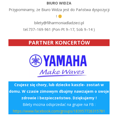
BIURO WIDZA
Przypominamy, że Biuro Widza jest do Państwa dyspozycji
!
bilety@filharmoniadladzieci.pl
tel.737–169-961 (Pon-Pt 9–17, Sob 9–14 )
PARTNER KONCERTÓW
Czujesz się chory, lub dziecko kaszle- zostań w
domu. W czasie zimowym dbajmy nawzajem o swoje
zdrowie i bezpieczeństwo. Dziękujemy !
Bilety można odsprzedać na grupie na FB :
https://www.facebook.com/groups/183957726315781