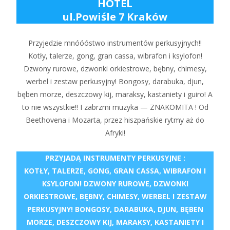
HOTEL
ul.Powiśle 7 Kraków
Przyjedzie mnóóóstwo instrumentów perkusyjnych!!
Kotły, talerze, gong, gran cassa, wibrafon i ksylofon!
Dzwony rurowe, dzwonki orkiestrowe, bębny, chimesy,
werbel i zestaw perkusyjny! Bongosy, darabuka, djun,
bęben morze, deszczowy kij, maraksy, kastaniety i guiro! A
to nie wszystkie!! I zabrzmi muzyka — ZNAKOMITA ! Od
Beethovena i Mozarta, przez hiszpańskie rytmy aż do
Afryki!
PRZYJADĄ INSTRUMENTY PERKUSYJNE :
KOTŁY, TALERZE, GONG, GRAN CASSA, WIBRAFON I
KSYLOFON! DZWONY RUROWE, DZWONKI
ORKIESTROWE, BĘBNY, CHIMESY, WERBEL I ZESTAW
PERKUSYJNY! BONGOSY, DARABUKA, DJUN, BĘBEN
MORZE, DESZCZOWY KIJ, MARAKSY, KASTANIETY I