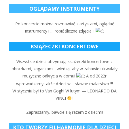
OGLĄDAMY INSTRUMENTY
Po koncercie można rozmawiać z artystami, oglądać
instrumenty i … robić śliczne zdjęcia !!
KSIĄŻECZKI KONCERTOWE
Wszystkie dzieci otrzymają książeczki koncertowe z
obrazkami, zagadkami i wiedzą, aby w zabawie utrwalały
muzyczne odkrycia w domu!
A od 2022r
wprowadzamy także dzieci w …sławne malarstwo !!!
W styczniu był to Van Gogh! W lutym — LEONARDO DA
VINCI
!
Zapraszamy, bawcie się razem z dziećmi!
KTO TWORZY FILHARMONIĘ DLA DZIECI