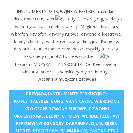
INSTRUMENTY PERKUSYJNE WIEEELKIE I malutkie !
Orkiestrowe i etniczne!
Kotły, talerze, gong, wielki jak
wanna gran cassa (bęben wielki) ! Magicznie brzmiący
wibrafon, ksylofon, dzwony rurowe, dzwonki orkiestrowe,
bębny, chimesy, werbel i zestaw perkusyjny ! Bongosy,
darabuka, djun, bęben morze, deszczowy kij, maraksy,
kastaniety i guiro! A to nie wszystkie…!!
I zabrzmi MUZYKA — ZNAKOMITA ! Od Beethovena i
Mozarta, przez hiszpańskie rytmy aż do Afryki!
Wspaniała muzyczna zabawa !
PRZYJADĄ INSTRUMENTY PERKUSYJNE :
KOTŁY, TALERZE, GONG, GRAN CASSA, WIBRAFON I
KSYLOFON! DZWONY RUROWE, DZWONKI
ORKIESTROWE, BĘBNY, CHIMESY, WERBEL I ZESTAW
PERKUSYJNY! BONGOSY, DARABUKA, DJUN, BĘBEN
MORZE, DESZCZOWY KIJ, MARAKSY, KASTANIETY I