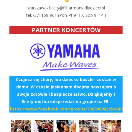
!
warszawa- bilety@filharmoniadladzieci.pl
tel.737–169-961 (Pon-Pt 9–17, Sob 9–14 )
PARTNER KONCERTÓW
Czujesz się chory, lub dziecko kaszle- zostań w
domu. W czasie jesiennym dbajmy nawzajem o
swoje zdrowie i bezpieczeństwo. Dziękujemy !
Bilety można odsprzedać na grupie na FB :
https://www.facebook.com/groups/738698863294549