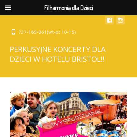
MENU
Filharmonia dla Dzieci
737-169-961(wt-pt 10-15)
PERKUSYJNE KONCERTY DLA
DZIECI W HOTELU BRISTOL!!