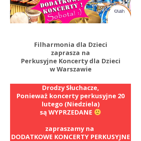
Filharmonia dla Dzieci
z
aprasza
na
Perkusyjne
Koncerty dla Dzieci
w Warszawie
Drodzy Słuchacze,
Ponieważ koncerty perkusyjne 20
lutego (Niedziela)
są WYPRZEDANE
zapraszamy na
DODATKOWE KONCERTY PERKUSYJNE