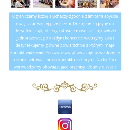
Ograniczamy liczbę słuchaczy zgodnie z limitami abyście
mogli czuć więcej przestrzeni. Dostępne są płyny do
dezynfekcji rąk, obsługa stosuje maseczki i rękawiczki
jednorazowe, po każdym koncercie wietrzymy salę i
dezynfekujemy główne powierzchnie z którymi maja
kontakt widzowie. Pracowników obowiązuje oświadczenie
o stanie zdrowia i braku kontaktu z chorymi. Na bieżąco
wprowadzamy obowiązujące przepisy. Dbamy o Was !!