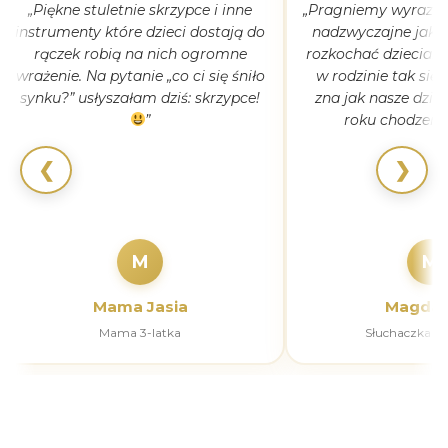
„Piękne stuletnie skrzypce i inne
„Pragniemy wyrazić 
instrumenty które dzieci dostają do
nadzwyczajne jak 
rączek robią na nich ogromne
rozkochać dzieciaki
wrażenie. Na pytanie „co ci się śniło
w rodzinie tak się
synku?” usłyszałam dziś: skrzypce!
zna jak nasze dziec
”
roku chodzeni
❮
❯
M
M
Mama Jasia
Magdal
Mama 3-latka
Słuchaczka k