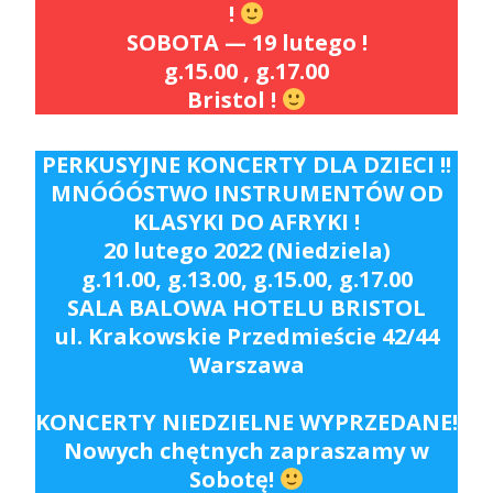
!
SOBOTA — 19 lutego !
g.15.00 , g.17.00
Bristol !
PERKUSYJNE KONCERTY DLA DZIECI !!
MNÓÓÓSTWO INSTRUMENTÓW OD
KLASYKI DO AFRYKI !
20 lutego 2022 (Niedziela)
g.11.00, g.13.00, g.15.00, g.17.00
SALA BALOWA
HOTELU BRISTOL
ul. Krakowskie Przedmieście 42/44
Warszawa
KONCERTY NIEDZIELNE WYPRZEDANE!
Nowych chętnych zapraszamy w
Sobotę!