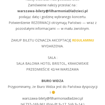
Zamówienie należy przesłać na :
warszawa-bilety@FilharmoniaDlaDzieci.pl
podając datę i godzinę wybranego koncertu.
Potwierdzenie REZERWACJI otrzymają Państwo — wraz z
pozostałymi informacjami — w mailu zwrotnym.
ZAKUP BILETU OZNACZA AKCEPTACJĘ
REGULAMINU
WYDARZENIA.
SALA :
SALA BALOWA HOTEL BRISTOL, KRAKOWSKIE
PRZEDMIEŚCIE 42/44 WARSZAWA
BIURO WIDZA
Przypominamy, że Biuro Widza jest do Państwa dyspozycji
!
warszawa-bilety@filharmoniadladzieci.pl
tel.737–169-961 (Pon-Pt 9–17, Sob 9–14 )