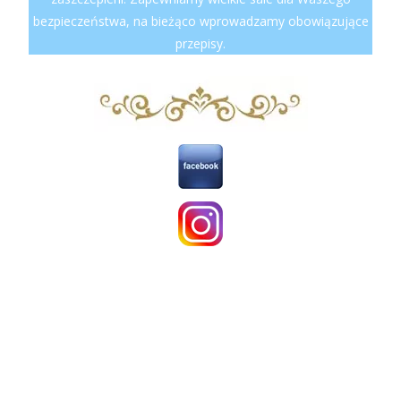
bezpieczeństwa, na bieżąco wprowadzamy obowiązujące
przepisy.