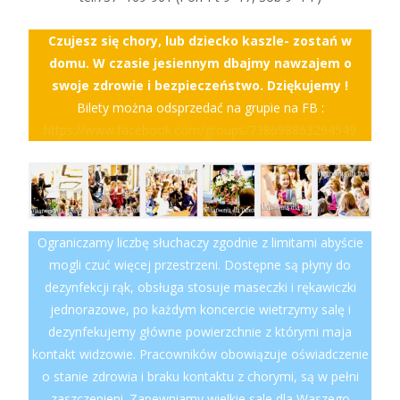
Czujesz się chory, lub dziecko kaszle- zostań w
domu. W czasie jesiennym dbajmy nawzajem o
swoje zdrowie i bezpieczeństwo. Dziękujemy !
Bilety można odsprzedać na grupie na FB :
https://www.facebook.com/groups/738698863294549
Ograniczamy liczbę słuchaczy zgodnie z limitami abyście
mogli czuć więcej przestrzeni. Dostępne są płyny do
dezynfekcji rąk, obsługa stosuje maseczki i rękawiczki
jednorazowe, po każdym koncercie wietrzymy salę i
dezynfekujemy główne powierzchnie z którymi maja
kontakt widzowie. Pracowników obowiązuje oświadczenie
o stanie zdrowia i braku kontaktu z chorymi, są w pełni
zaszczepieni. Zapewniamy wielkie sale dla Waszego