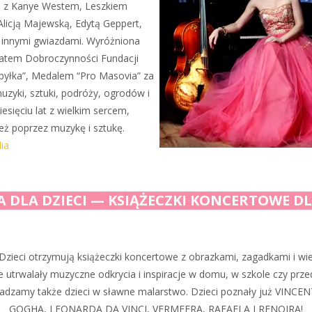
ż z Kanye Westem, Leszkiem
icją Majewską, Edytą Geppert,
innymi gwiazdami. Wyróżniona
ikatem Dobroczynności Fundacji
byłka”, Medalem “Pro Masovia” za
muzyki, sztuki, podróży, ogrodów i
iesięciu lat z wielkim sercem,
eż poprzez muzykę i sztukę.
ia
A DLA DZIECI — KSIĄŻECZKI KONCERTOWE D
Dzieci otrzymują książeczki koncertowe z obrazkami, zagadkami i wi
 utrwalały muzyczne odkrycia i inspiracje w domu, w szkole czy prze
dzamy także dzieci w sławne malarstwo. Dzieci poznały już VINCE
GOGHA, LEONARDA DA VINCI, VERMEERA, RAFAELA I RENOIRA!