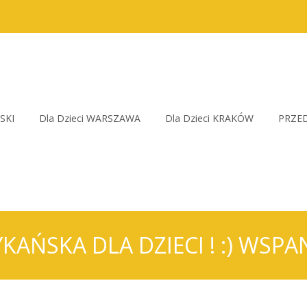
SKI
Dla Dzieci WARSZAWA
Dla Dzieci KRAKÓW
PRZED
AŃSKA DLA DZIECI ! :) WSPAN