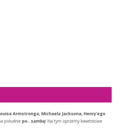
 Louisa Armstronga, Michaela Jacksona, Henry’ego
 na południe
po.. sambę
! Na tym oprzemy kwietniowe