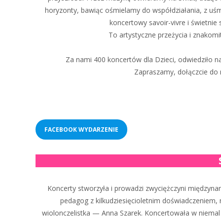
horyzonty, bawiąc ośmielamy do współdziałania, z u
koncertowy savoir-vivre i świetnie 
To artystyczne przeżycia i znakomi
Za nami 400 koncertów dla Dzieci, odwiedziło nas
Zapraszamy, dołączcie do 
FACEBOOK WYDARZENIE
Koncerty stworzyła i prowadzi zwyciężczyni międzyna
pedagog z kilkudziesięcioletnim doświadczeniem, m
wiolonczelistka — Anna Szarek. Koncertowała w niemal 