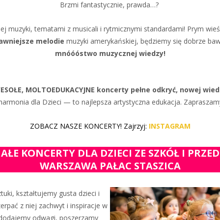
Brzmi fantastycznie, prawda…?
 muzyki, tematami z musicali i rytmicznymi standardami! Prym wieść 
ławniejsze melodie
muzyki amerykańskiej, będziemy się dobrze baw
mnóóóstwo muzycznej wiedzy!
SOŁE, MOLTOEDUKACYJNE koncerty pełne odkryć, nowej wiedzy
lharmonia dla Dzieci — to najlepsza artystyczna edukacja. Zapraszamy
ZOBACZ NASZE KONCERTY! Zajrzyj:
INSTAGRAM
ŁE KONCERTY DLA DZIECI ZE SZKÓŁ I PRZED
WARSZAWA PAŁAC STASZICA
ki, kształtujemy gusta dzieci i
rpać z niej zachwyt i inspiracje w
c dodajemy odwagi, poszerzamy