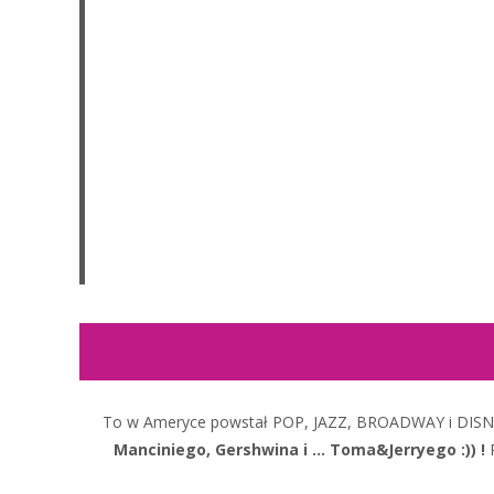
To w Ameryce powstał POP, JAZZ, BROADWAY i DISN
Manciniego, Gershwina i … Toma&Jerryego :)) !
P