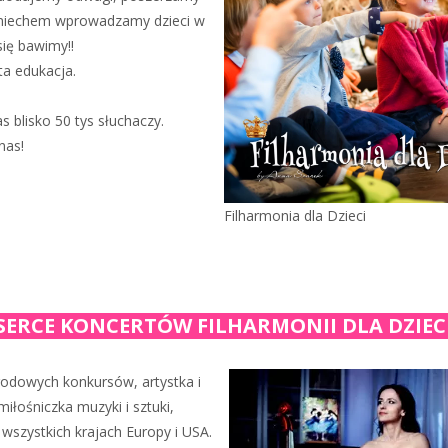
śmiechem wprowadzamy dzieci w
się bawimy!!
ta edukacja.
 blisko 50 tys słuchaczy.
nas!
Filharmonia dla Dzieci
SERCE KONCERTÓW FILHARMONII DLA DZIEC
rodowych konkursów, artystka i
iłośniczka muzyki i sztuki,
wszystkich krajach Europy i USA.