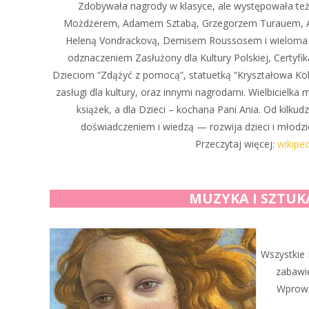
Zdobywała nagrody w klasyce, ale występowała te
Możdżerem, Adamem Sztabą, Grzegorzem Turauem, Al
Heleną Vondrackovą, Demisem Roussosem i wieloma 
odznaczeniem Zasłużony dla Kultury Polskiej, Certyf
Dzieciom “Zdążyć z pomocą”, statuetką “Kryształowa Ko
zasługi dla kultury, oraz innymi nagrodami. Wielbicielka 
książek, a dla Dzieci – kochana Pani Ania. Od kilkudz
doświadczeniem i wiedzą — rozwija dzieci i młodzi
Przeczytaj więcej:
wikiped
MUZYKA I SZTUK
Wszystkie 
zabawie
Wprowa