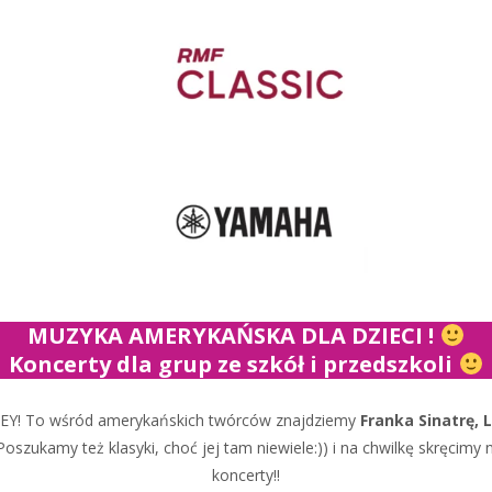
MUZYKA AMERYKAŃSKA DLA DZIECI !
Koncerty dla grup ze szkół i przedszkoli
EY! To wśród amerykańskich twórców znajdziemy
Franka Sinatrę,
oszukamy też klasyki, choć jej tam niewiele:)) i na chwilkę skręcimy
koncerty!!