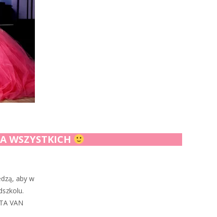
LA WSZYSTKICH
edzą, aby w
dszkolu.
NTA VAN