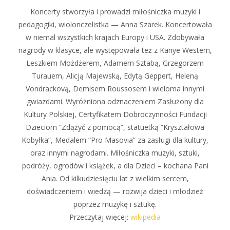
Koncerty stworzyła i prowadzi miłośniczka muzyki i
pedagogiki, wiolonczelistka — Anna Szarek. Koncertowała
w niemal wszystkich krajach Europy i USA. Zdobywała
nagrody w klasyce, ale występowała też z Kanye Westem,
Leszkiem Możdżerem, Adamem Sztabą, Grzegorzem
Turauem, Alicją Majewską, Edytą Geppert, Heleną
Vondrackovą, Demisem Roussosem i wieloma innymi
gwiazdami. Wyróżniona odznaczeniem Zasłużony dla
Kultury Polskiej, Certyfikatem Dobroczynności Fundacji
Dzieciom “Zdążyć z pomocą”, statuetką “Kryształowa
Kobyłka”, Medalem “Pro Masovia” za zasługi dla kultury,
oraz innymi nagrodami. Miłośniczka muzyki, sztuki,
podróży, ogrodów i książek, a dla Dzieci – kochana Pani
Ania. Od kilkudziesięciu lat z wielkim sercem,
doświadczeniem i wiedzą — rozwija dzieci i młodzież
poprzez muzykę i sztukę.
Przeczytaj więcej:
wikipedia