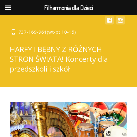
MENU
Filharmonia dla Dzieci
737-169-961(wt-pt 10-15)
HARFY I BĘBNY Z RÓŻNYCH
STRON ŚWIATA! Koncerty dla
przedszkoli i szkół