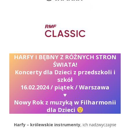
HARFY I BĘBNY Z RÓŻNYCH STRON
ŚWIATA!
Koncerty dla Dzieci z przedszkoli i
szkół
16.02.2024 / piątek / Warszawa
♥
Nowy Rok z muzyką w Filharmonii
dla Dzieci
Harfy – królewskie instrumenty
, ich nadzwyczajnie