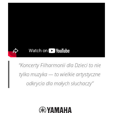
“Koncerty Filharmonii dla Dzieci to nie
tylko muzyka — to wielkie artystyczne
odkrycia dla małych słuchaczy”