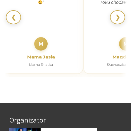
”
roku chodzeni
❮
❯
M
M
Mama Jasia
Magdal
Mama 3-latka
Słuchaczka k
Organizator