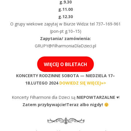
g.9.30
g.11.00
g.12.30
O grupy wiekowe zapytaj w Biurze Widza: tel 737–169-961
(pon-pt g.10–15)
Zapytania/ zamówienia:
GRUPY@FilharmoniaDlaDzieci.pl
WIĘCEJ O BILETACH
KONCERTY RODZINNE SOBOTA — NIEDZIELA 17–
18.LUTEGO 2024
DOWIEDZ SIĘ WIĘCEJ»>
Koncerty Filharmonii dla Dzieci są
NIEPOWTARZALNE
♥!
Zatem przybywajcie!Teraz albo nigdy!