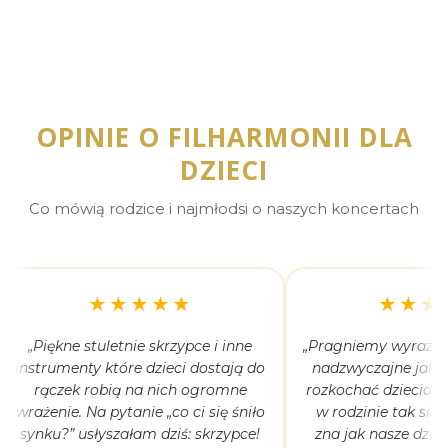
OPINIE O FILHARMONII DLA
DZIECI
Co mówią rodzice i najmłodsi o naszych koncertach
★★★★★
★★★
„Piękne stuletnie skrzypce i inne
„Pragniemy wyrazić 
instrumenty które dzieci dostają do
nadzwyczajne jak 
rączek robią na nich ogromne
rozkochać dzieciaki
wrażenie. Na pytanie „co ci się śniło
w rodzinie tak się
synku?” usłyszałam dziś: skrzypce!
zna jak nasze dziec