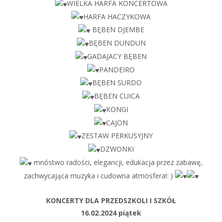
WIELKA HARFA KONCERTOWA
HARFA HACZYKOWA
BĘBEN DJEMBE
BĘBEN DUNDUN
GADAJACY BĘBEN
PANDEIRO
BĘBEN SURDO
BĘBEN CUICA
KONGI
CAJON
ZESTAW PERKUSYJNY
DZWONKI
mnóstwo radości, elegancji, edukacja przez zabawę,
zachwycająca muzyka i cudowna atmosfera!: )
KONCERTY DLA PRZEDSZKOLI I SZKÓŁ
16.02.2024 piątek