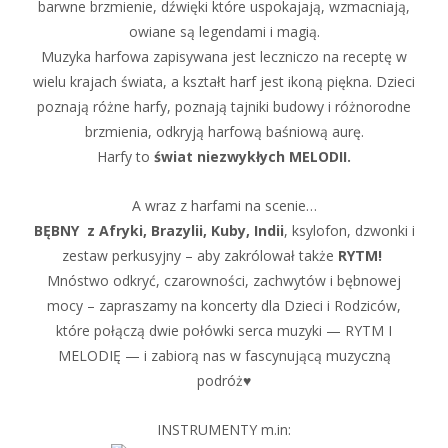
barwne brzmienie, dźwięki które uspokajają, wzmacniają,
owiane są legendami i magią.
Muzyka harfowa zapisywana jest leczniczo na receptę w
wielu krajach świata, a kształt harf jest ikoną piękna. Dzieci
poznają różne harfy, poznają tajniki budowy i różnorodne
brzmienia, odkryją harfową baśniową aurę.
Harfy to
świat niezwykłych MELODII.
A wraz z harfami na scenie…
BĘBNY z Afryki, Brazylii, Kuby, Indii
, ksylofon, dzwonki i
zestaw perkusyjny – aby zakrólował także
RYTM!
Mnóstwo odkryć, czarowności, zachwytów i bębnowej
mocy – zapraszamy na koncerty dla Dzieci i Rodziców,
które połączą dwie połówki serca muzyki — RYTM I
MELODIĘ — i zabiorą nas w fascynującą muzyczną
podróż♥
INSTRUMENTY m.in: