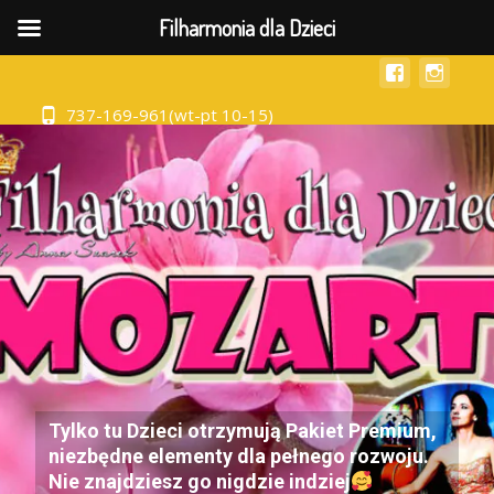
MENU
Filharmonia dla Dzieci
737-169-961(wt-pt 10-15)
Tylko tu Dzieci otrzymują Pakiet Premium,
niezbędne elementy dla pełnego rozwoju.
Nie znajdziesz go nigdzie indziej