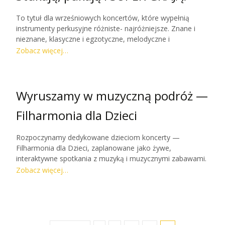
To tytuł dla wrześniowych koncertów, które wypełnią
instrumenty perkusyjne różniste- najróżniejsze. Znane i
nieznane, klasyczne i egzotyczne, melodyczne i
hałasujące- wszystko po to byśmy odkryli bogactwo ich
Zobacz więcej…
możliwości, pobawili się rytmami i potupali z bębnami!
Przybywajcie na wspólną muzyczną zabawę!
Wyruszamy w muzyczną podróż —
Filharmonia dla Dzieci
Rozpoczynamy dedykowane dzieciom koncerty —
Filharmonia dla Dzieci, zaplanowane jako żywe,
interaktywne spotkania z muzyką i muzycznymi zabawami.
Dzięki wsparciu Narodowego Centrum Kultury możemy
Zobacz więcej…
stworzyć ten długo wyczekiwany projekt. Cieszymy się na
spotkanie z Dziećmi i fantastycznymi muzykami.
Zamierzamy bawić się znakomicie razem z Wami! :)Do
zobaczenia!