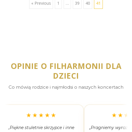
« Previous
1
…
39
40
41
OPINIE O FILHARMONII DLA
DZIECI
Co mówią rodzice i najmłodsi o naszych koncertach
★★★★★
★★★
„Piękne stuletnie skrzypce i inne
„Pragniemy wyrazić 