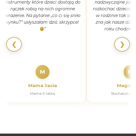
instrumenty które dzieci dostają do
nadzwyczajne jak 
rączek robią na nich ogromne
rozkochać dzieciaki
wrażenie. Na pytanie „co ci się śniło
w rodzinie tak się
synku?” usłyszałam dziś: skrzypce!
zna jak nasze dziec
”
roku chodzeni
❮
❯
M
M
Mama Jasia
Magdal
Mama 3-latka
Słuchaczka k