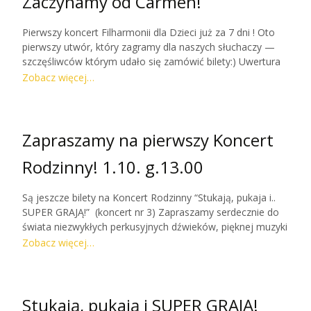
Zaczynamy od Carmen!
Pierwszy koncert Filharmonii dla Dzieci już za 7 dni ! Oto
pierwszy utwór, który zagramy dla naszych słuchaczy —
szczęśliwców którym udało się zamówić bilety:) Uwertura
do opery Carmen George’a Bizeta. Rozpoczniemy zatem
Zobacz więcej…
po hiszpańsku!:)
Zapraszamy na pierwszy Koncert
Rodzinny! 1.10. g.13.00
Są jeszcze bilety na Koncert Rodzinny “Stukają, pukaja i..
SUPER GRAJĄ!” (koncert nr 3) Zapraszamy serdecznie do
świata niezwykłych perkusyjnych dźwieków, pięknej muzyki
i odkryć ! Do zobaczenia! — Anna Szarek
Zobacz więcej…
Stukają, pukają i SUPER GRAJĄ!