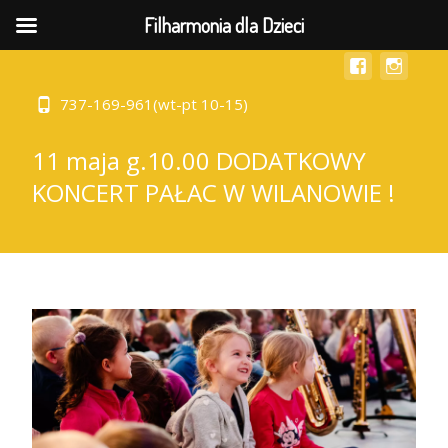
MENU
Filharmonia dla Dzieci
737-169-961(wt-pt 10-15)
11 maja g.10.00 DODATKOWY
KONCERT PAŁAC W WILANOWIE !