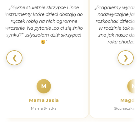
„Piękne stuletnie skrzypce i inne
„Pragniemy wyrazić 
instrumenty które dzieci dostają do
nadzwyczajne jak 
rączek robią na nich ogromne
rozkochać dzieciaki
wrażenie. Na pytanie „co ci się śniło
w rodzinie tak się
synku?” usłyszałam dziś: skrzypce!
zna jak nasze dziec
”
roku chodzeni
❮
❯
M
M
Mama Jasia
Magdal
Mama 3-latka
Słuchaczka k