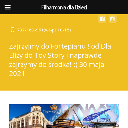
MENU
Filharmonia dla Dzieci
737-169-961(wt-pt 10-15)
Zajrzyjmy do Fortepianu ! od Dla
Elizy do Toy Story i naprawdę
zajrzymy do środka! :) 30 maja
2021