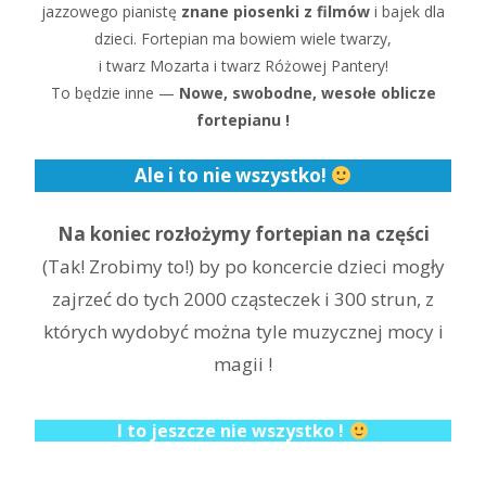
jazzowego pianistę
znane piosenki z filmów
i bajek dla
dzieci. Fortepian ma bowiem wiele twarzy,
i twarz Mozarta i twarz Różowej Pantery!
To będzie inne —
Nowe, swobodne, wesołe oblicze
fortepianu !
Ale i to nie wszystko!
Na koniec rozłożymy fortepian na części
(Tak! Zrobimy to!) by po koncercie dzieci mogły
zajrzeć do tych 2000 cząsteczek i 300 strun, z
których wydobyć można tyle muzycznej mocy i
magii !
I to jeszcze nie wszystko !