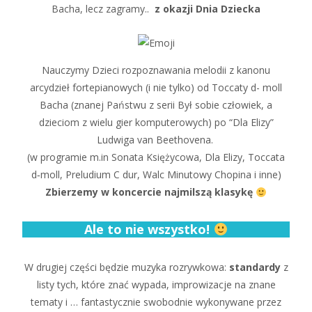
Bacha, lecz zagramy..
z okazji Dnia Dziecka
Nauczymy Dzieci rozpoznawania melodii z kanonu
arcydzieł fortepianowych (i nie tylko) od Toccaty d- moll
Bacha (znanej Państwu z serii Był sobie człowiek, a
dzieciom z wielu gier komputerowych) po “Dla Elizy”
Ludwiga van Beethovena.
(w programie m.in Sonata Księżycowa, Dla Elizy, Toccata
d‑moll, Preludium C dur, Walc Minutowy Chopina i inne)
Zbierzemy w koncercie najmilszą klasykę
Ale to nie wszystko!
W drugiej części będzie muzyka rozrywkowa:
standardy
z
listy tych, które znać wypada, improwizacje na znane
tematy i … fantastycznie swobodnie wykonywane przez