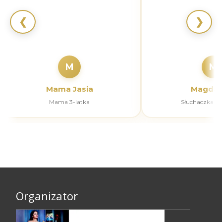
❮
❯
M
M
Mama Jasia
Magdal
Mama 3-latka
Słuchaczka k
Organizator