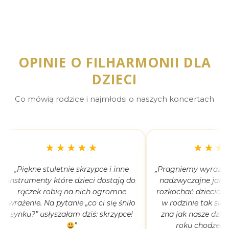
OPINIE O FILHARMONII DLA
DZIECI
Co mówią rodzice i najmłodsi o naszych koncertach
★★★★★
★★★
„Piękne stuletnie skrzypce i inne
„Pragniemy wyrazić 
instrumenty które dzieci dostają do
nadzwyczajne jak 
rączek robią na nich ogromne
rozkochać dzieciaki
wrażenie. Na pytanie „co ci się śniło
w rodzinie tak się
synku?” usłyszałam dziś: skrzypce!
zna jak nasze dziec
”
roku chodzeni