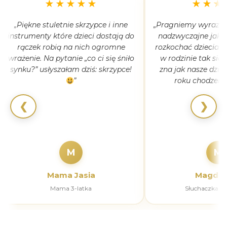
★★★★★
★★★
„Piękne stuletnie skrzypce i inne
„Pragniemy wyrazić 
instrumenty które dzieci dostają do
nadzwyczajne jak 
rączek robią na nich ogromne
rozkochać dzieciaki
wrażenie. Na pytanie „co ci się śniło
w rodzinie tak się
synku?” usłyszałam dziś: skrzypce!
zna jak nasze dziec
”
roku chodzeni
❮
❯
M
M
Mama Jasia
Magdal
Mama 3-latka
Słuchaczka k