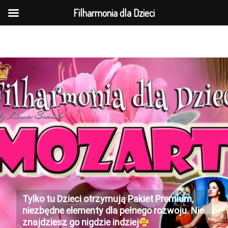
MENU
Filharmonia dla Dzieci
737-169-961(wt-pt 10-15)
Tylko tu Dzieci otrzymują Pakiet Premium,
niezbędne elementy dla pełnego rozwoju. Nie
znajdziesz go nigdzie indziej