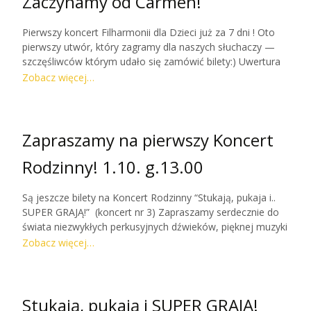
Zaczynamy od Carmen!
Pierwszy koncert Filharmonii dla Dzieci już za 7 dni ! Oto
pierwszy utwór, który zagramy dla naszych słuchaczy —
szczęśliwców którym udało się zamówić bilety:) Uwertura
do opery Carmen George’a Bizeta. Rozpoczniemy zatem
Zobacz więcej…
po hiszpańsku!:)
Zapraszamy na pierwszy Koncert
Rodzinny! 1.10. g.13.00
Są jeszcze bilety na Koncert Rodzinny “Stukają, pukaja i..
SUPER GRAJĄ!” (koncert nr 3) Zapraszamy serdecznie do
świata niezwykłych perkusyjnych dźwieków, pięknej muzyki
i odkryć ! Do zobaczenia! — Anna Szarek
Zobacz więcej…
Stukają, pukają i SUPER GRAJĄ!