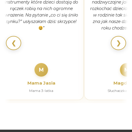
instrumenty które dzieci dostają do
nadzwyczajne jak 
rączek robią na nich ogromne
rozkochać dzieciaki
wrażenie. Na pytanie „co ci się śniło
w rodzinie tak się
synku?” usłyszałam dziś: skrzypce!
zna jak nasze dziec
”
roku chodzeni
❮
❯
M
M
Mama Jasia
Magdal
Mama 3-latka
Słuchaczka k