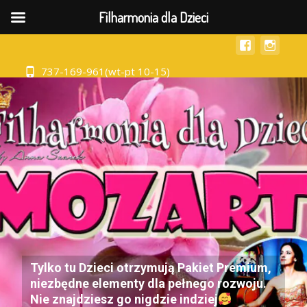
MENU
Filharmonia dla Dzieci
737-169-961(wt-pt 10-15)
Tylko tu Dzieci otrzymują Pakiet Premium,
niezbędne elementy dla pełnego rozwoju.
Nie znajdziesz go nigdzie indziej