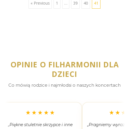
« Previous
1
…
39
40
41
OPINIE O FILHARMONII DLA
DZIECI
Co mówią rodzice i najmłodsi o naszych koncertach
★★★★★
★★★
„Piękne stuletnie skrzypce i inne
„Pragniemy wyrazić 