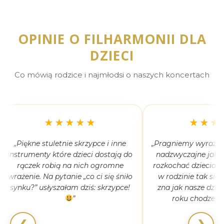
OPINIE O FILHARMONII DLA
DZIECI
Co mówią rodzice i najmłodsi o naszych koncertach
★★★★★
★★★
„Piękne stuletnie skrzypce i inne
„Pragniemy wyrazić 
instrumenty które dzieci dostają do
nadzwyczajne jak 
rączek robią na nich ogromne
rozkochać dzieciaki
wrażenie. Na pytanie „co ci się śniło
w rodzinie tak się
synku?” usłyszałam dziś: skrzypce!
zna jak nasze dziec
”
roku chodzeni
❮
❯