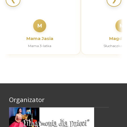
M
M
Mama Jasia
Magdal
Mama 3-latka
Słuchaczka k
Organizator