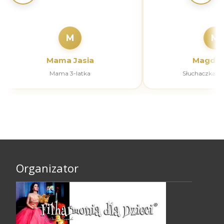
M
M
Mama Jasia
Magdal
Mama 3-latka
Słuchaczka k
Organizator