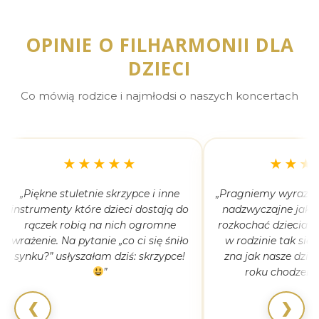
OPINIE O FILHARMONII DLA
DZIECI
Co mówią rodzice i najmłodsi o naszych koncertach
★★★★★
★★★
„Piękne stuletnie skrzypce i inne
„Pragniemy wyrazić 
instrumenty które dzieci dostają do
nadzwyczajne jak 
rączek robią na nich ogromne
rozkochać dzieciaki
wrażenie. Na pytanie „co ci się śniło
w rodzinie tak się
synku?” usłyszałam dziś: skrzypce!
zna jak nasze dziec
”
roku chodzeni
❮
❯