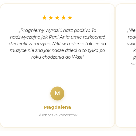
★★★★★
„Pragniemy wyrazić nasz podziw. To
„Nie
nadzwyczajne jak Pani Ania umie rozkochać
rad
dzieciaki w muzyce. Nikt w rodzinie tak się na
uwie
muzyce nie zna jak nasze dzieci a to tylko po
k
roku chodzenia do Was!”
p
ni
M
Magdalena
Słuchaczka koncertów