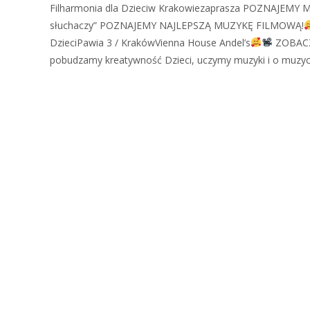
Filharmonia dla Dzieciw Krakowiezaprasza POZNAJEM
słuchaczy” POZNAJEMY NAJLEPSZĄ MUZYKĘ FILMOWĄ!
DzieciPawia 3 / KrakówVienna House Andel’s
ZOBACZ
pobudzamy kreatywność Dzieci, uczymy muzyki i o muzyc
Zobacz więcej…