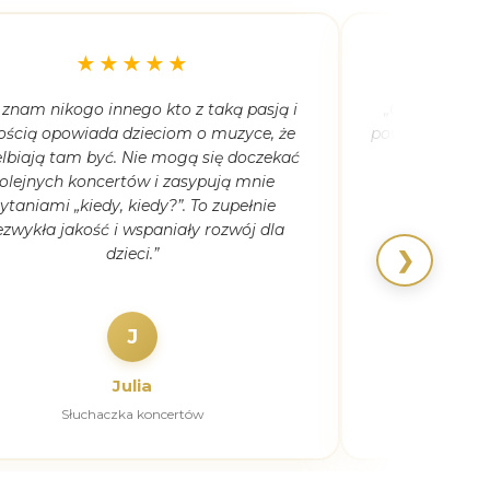
★★★★★
 znam nikogo innego kto z taką pasją i
„Córka ma 5,5
ością opowiada dzieciom o muzyce, że
powiedziała, że
lbiają tam być. Nie mogą się doczekać
kiedyk
olejnych koncertów i zasypują mnie
ytaniami „kiedy, kiedy?”. To zupełnie
ezwykła jakość i wspaniały rozwój dla
dzieci.”
❯
J
Julia
Słuchaczka koncertów
Pierw