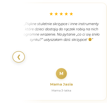
★★★★★
e się
„Piękne stuletnie skrzypce i inne instrumenty
ye
które dzieci dostają do rączek robią na nich
nię.
ogromne wrażenie. Na pytanie „co ci się śniło
etnie
synku?” usłyszałam dziś: skrzypce!
”
na
❮
M
Mama Jasia
Mama 3-latka