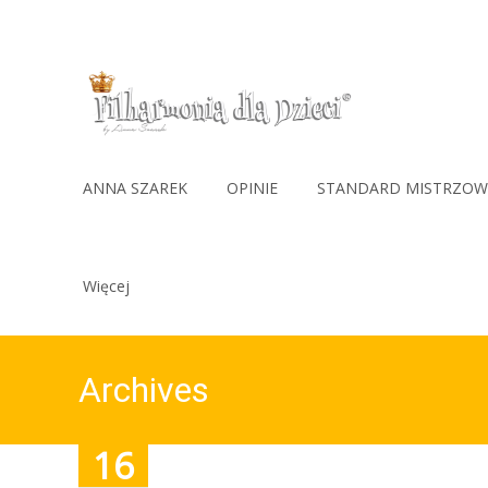
737-169-961(wt-pt 10-15)
Skip
to
ANNA SZAREK
OPINIE
STANDARD MISTRZOW
content
Więcej
Archives
16