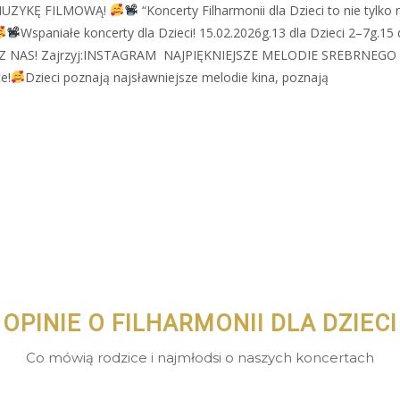
Y MUZYKĘ FILMOWĄ!
“Koncerty Filharmonii dla Dzieci to nie tylk
Wspaniałe koncerty dla Dzieci! 15.02.2026g.13 dla Dzieci 2–7g.15 
 NAS! Zajrzyj:INSTAGRAM NAJPIĘKNIEJSZE MELODIE SREBRNEGO
e!
Dzieci poznają najsławniejsze melodie kina, poznają
OPINIE O FILHARMONII DLA DZIECI
Co mówią rodzice i najmłodsi o naszych koncertach