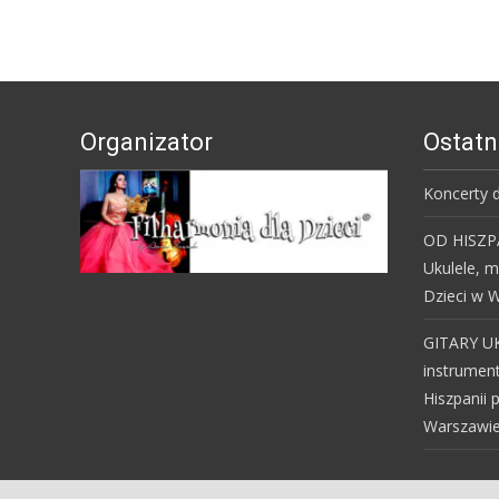
Organizator
Ostatn
Koncerty d
OD HISZPA
Ukulele, 
Dzieci w W
GITARY U
instrumen
Hiszpanii 
Warszawie