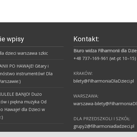
ie wpisy
Kontakt:
Biuro widza Filharmonii dla Dzie
la dzieci warszawa szkic
+48 737–169-961 (wt-pt 10–15)
NII PO HAWAJE! Gitary i
KRAKÓW:
mnóstwo instrumentów! Dla
bilety@FilharmoniaDlaDzieci.pl
arszawie:)
KULELE BANJO! Dużo
WARSZAWA:
tów i piękna muzyka Od
warszawa-bilety@FilharmoniaDla
po Hawaje! dla Dzieci w
:)
DLA PRZEDSZKOLI I SZKÓŁ:
grupy2@filharmoniadladzieci.pl