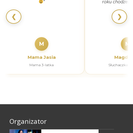
”
roku chodzeni
❮
❯
M
M
Mama Jasia
Magdal
Mama 3-latka
Słuchaczka k
Organizator