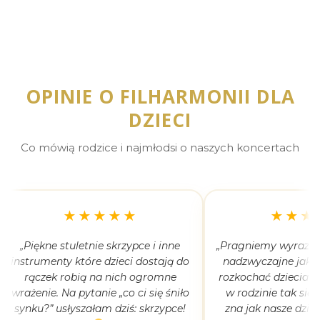
OPINIE O FILHARMONII DLA
DZIECI
Co mówią rodzice i najmłodsi o naszych koncertach
★★★★★
★★★
„Piękne stuletnie skrzypce i inne
„Pragniemy wyrazić 
instrumenty które dzieci dostają do
nadzwyczajne jak 
rączek robią na nich ogromne
rozkochać dzieciaki
wrażenie. Na pytanie „co ci się śniło
w rodzinie tak się
synku?” usłyszałam dziś: skrzypce!
zna jak nasze dziec