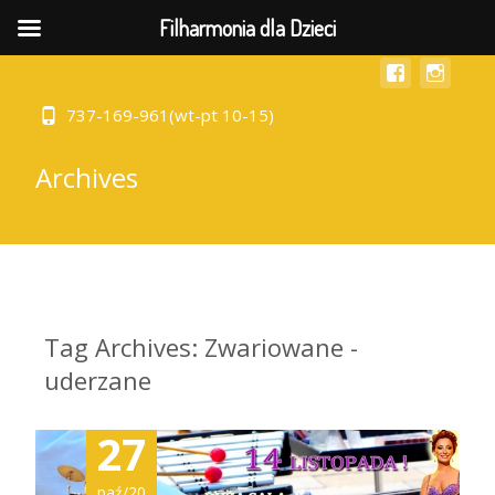
MENU
Filharmonia dla Dzieci
737-169-961(wt-pt 10-15)
Archives
Tag Archives: Zwariowane -
uderzane
27
paź/20