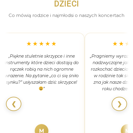
DZIECI
Co mówią rodzice i najmłodsi o naszych koncertach
★★★★★
★★★
„Piękne stuletnie skrzypce i inne
„Pragniemy wyrazić 
instrumenty które dzieci dostają do
nadzwyczajne jak 
rączek robią na nich ogromne
rozkochać dzieciaki
wrażenie. Na pytanie „co ci się śniło
w rodzinie tak się
synku?” usłyszałam dziś: skrzypce!
zna jak nasze dziec
”
roku chodzeni
❮
❯
M
M