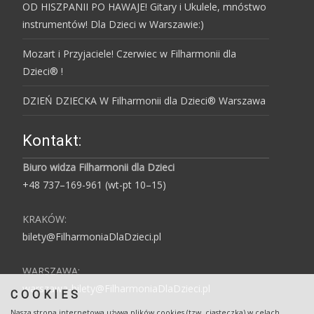
OD HISZPANII PO HAWAJE! Gitary i Ukulele, mnóstwo
instrumentów! Dla Dzieci w Warszawie:)
Mozart i Przyjaciele! Czerwiec w Filharmonii dla
Dzieci® !
DZIEŃ DZIECKA W Filharmonii dla Dzieci® Warszawa
Kontakt:
Biuro widza Filharmonii dla Dzieci
+48 737–169-961 (wt-pt 10–15)
KRAKÓW:
bilety@FilharmoniaDlaDzieci.pl
WARSZAWA:
warszawa-bilety@FilharmoniaDlaDzieci.pl
COOKIES
Nasza strona internetowa używa plików cookies (tzw. ciasteczka) w celach