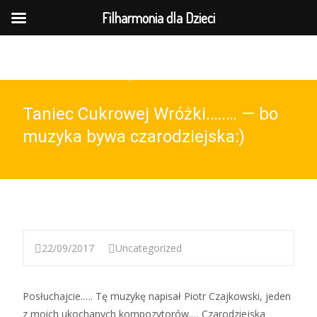
MENU
Filharmonia dla Dzieci
737-169-961(wt-pt 10-15)
Taniec Cukrowej Wróżki.….… — bo
muzyka bywa czarodziejska:)
22/09/2017
Uncategorized
Posłuchajcie.…. Tę muzykę napisał Piotr Czajkowski, jeden
z moich ukochanych kompozytorów.… Czarodziejska