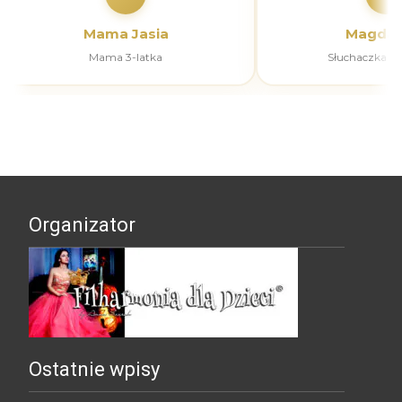
Mama Jasia
Magdal
Mama 3-latka
Słuchaczka k
Organizator
Ostatnie wpisy