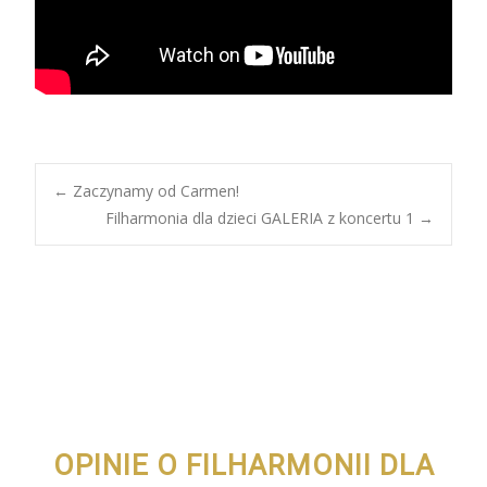
Post
←
Zaczynamy od Carmen!
Filharmonia dla dzieci GALERIA z koncertu 1
→
navigation
OPINIE O FILHARMONII DLA