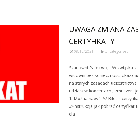
UWAGA ZMIANA ZAS
CERTYFIKATY
09/12/2021
Uncategorized
Szanowni Państwo, W związku z 
widowni bez konieczności okazani
na starych zasadach uczestnictwa
udziału w koncertach , zmuszeni 
1. Można nabyć :A/ Bilet z certyfi
»>instrukcja jak pobrać certyfikat B
dla
Zobacz więcej…