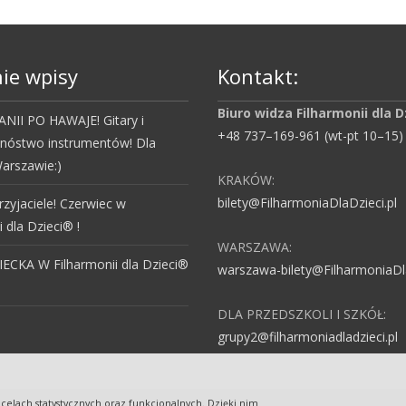
ie wpisy
Kontakt:
Biuro widza Filharmonii dla D
NII PO HAWAJE! Gitary i
+48 737–169-961 (wt-pt 10–15)
mnóstwo instrumentów! Dla
arszawie:)
KRAKÓW:
bilety@FilharmoniaDlaDzieci.pl
rzyjaciele! Czerwiec w
i dla Dzieci® !
WARSZAWA:
ECKA W Filharmonii dla Dzieci®
warszawa-bilety@FilharmoniaDla
DLA PRZEDSZKOLI I SZKÓŁ:
grupy2@filharmoniadladzieci.pl
 celach statystycznych oraz funkcjonalnych. Dzięki nim