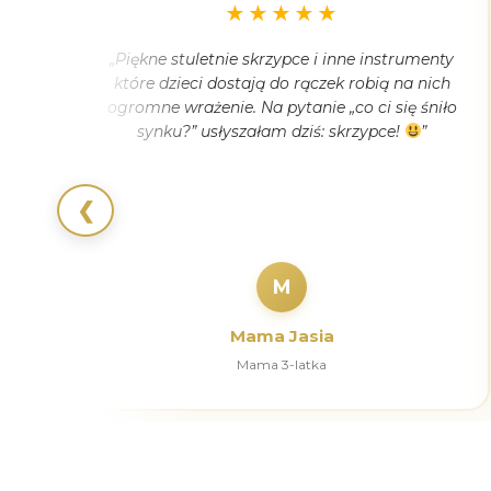
★★★★★
e się
„Piękne stuletnie skrzypce i inne instrumenty
ye
które dzieci dostają do rączek robią na nich
nię.
ogromne wrażenie. Na pytanie „co ci się śniło
etnie
synku?” usłyszałam dziś: skrzypce!
”
na
❮
M
Mama Jasia
Mama 3-latka