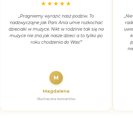
★★★★★
„Pragniemy wyrazić nasz podziw. To
„Nie
nadzwyczajne jak Pani Ania umie rozkochać
rad
dzieciaki w muzyce. Nikt w rodzinie tak się na
uwie
muzyce nie zna jak nasze dzieci a to tylko po
k
roku chodzenia do Was!”
p
ni
M
Magdalena
Słuchaczka koncertów