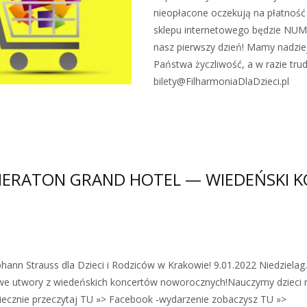
nieopłacone oczekują na płatność
sklepu internetowego będzie 
nasz pierwszy dzień! Mamy nadziej
Państwa życzliwość, a w razie tru
bilety@FilharmoniaDlaDzieci.pl
Zobacz więcej…
HERATON GRAND HOTEL — WIEDEŃSKI
hann Strauss dla Dzieci i Rodziców w Krakowie! 9.01.2022 Niedzielag
arowe utwory z wiedeńskich koncertów noworocznych!Nauczymy dzieci
iecznie przeczytaj TU »> Facebook ‑wydarzenie zobaczysz TU »>