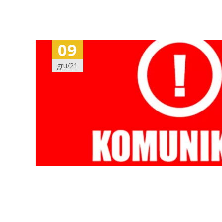
09
gru/21