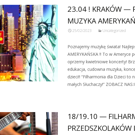
23.04 ! KRAKÓW —
MUZYKA AMERYKAŃSK
25/02/2023
Uncategorized
Poznajemy muzykę świata! Najleps
AMERYKAŃSKA !! To w Ameryce p
oprzemy kwietniowe koncerty! B
edukacja, cudowna muzyka, koncer
dzieci!! “Filharmonia dla Dzieci to 
małych Słuchaczy!” ZOBACZ NAS
18/19.10 — FILHAR
PRZEDSZKOLAKÓW I 