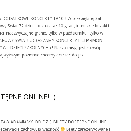
y DODATKOWE KONCERTY 19.10 !! W przepięknej Sali
y Świat 72 dzieci poznają aż 10 gitar , irlandzkie buzuki i
ki. Nadzwyczajne granie, tylko w październiku i tylko w
I GITAROWY ŚWIAT! OGŁASZAMY KONCERTY FILHARMONII
I DZIECI SZKOLNYCH:) ! Naszą misją jest rozwój
a najwyższym poziomie chcemy dotrzeć do jak
TĘPNE ONLINE! :)
IĄ ZAWIADAMIAMY! OD DZIŚ BILETY DOSTĘPNE ONLINE !
 Rezerwacje zachowują ważność
Bilety zarezerwowane i