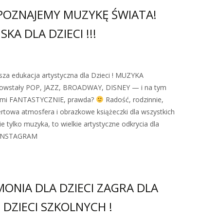
 POZNAJEMY MUZYKĘ ŚWIATA!
A DLA DZIECI !!!
za edukacja artystyczna dla Dzieci ! MUZYKA
owstały POP, JAZZ, BROADWAY, DISNEY — i na tym
rzmi FANTASTYCZNIE, prawda?
Radość, rodzinnie,
towa atmosfera i obrazkowe książeczki dla wszystkich
nie tylko muzyka, to wielkie artystyczne odkrycia dla
:INSTAGRAM
MONIA DLA DZIECI ZAGRA DLA
DZIECI SZKOLNYCH !