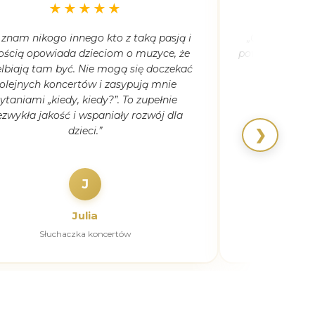
★★★★★
 znam nikogo innego kto z taką pasją i
„Córka ma 5,5
ością opowiada dzieciom o muzyce, że
powiedziała, że
lbiają tam być. Nie mogą się doczekać
kiedyk
olejnych koncertów i zasypują mnie
ytaniami „kiedy, kiedy?”. To zupełnie
ezwykła jakość i wspaniały rozwój dla
dzieci.”
❯
J
Julia
Słuchaczka koncertów
Pierw