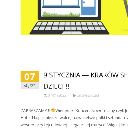
07
9 STYCZNIA — KRAKÓW S
DZIECI !!
sty/22
07/01/2022
Uncategorized
ZAPRASZAMY !!
Wiedeński Koncert Noworoczny czyli Jo
Hotel Najpiękniejsze walce, najweselsze polki i sztand
wesoło przy tejcudownej eleganckiej muzyce! Więcej kon