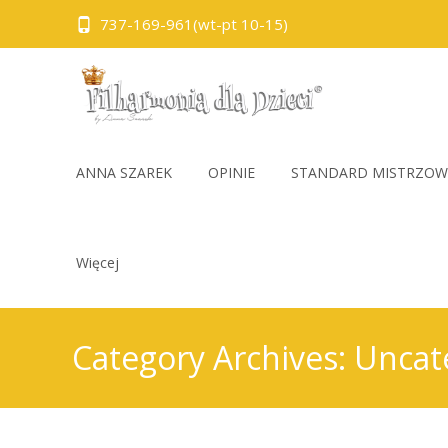
737-169-961(wt-pt 10-15)
Skip
to
ANNA SZAREK
OPINIE
STANDARD MISTRZOW
content
Więcej
Category Archives: Uncat