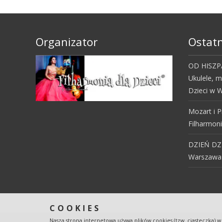
Organizator
Ostatn
OD HISZPA
Ukulele, 
Dzieci w W
Mozart i P
Filharmoni
DZIEŃ DZI
Warszawa
COOKIES
Nasza strona internetowa używa plików cookies (tzw. ciasteczka) w