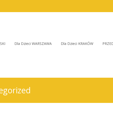
SKI
Dla Dzieci WARSZAWA
Dla Dzieci KRAKÓW
PRZED
egorized