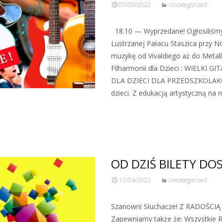
07/09/2022
Uncategorized
18.10 — Wyprzedane! Ogłosiliśm
Lustrzanej Pałacu Staszica przy Now
muzykę od Vivaldiego aż do Metalli
Filharmonii dla Dzieci : WIELK
DLA DZIECI DLA PRZEDSZKOLAKÓW 
dzieci. Z edukacją artystyczną n
Zobacz więcej…
OD DZIŚ BILETY DOS
15/04/2022
Uncategorized
Szanowni Słuchacze! Z RADOŚC
Zapewniamy także że: Wszystkie