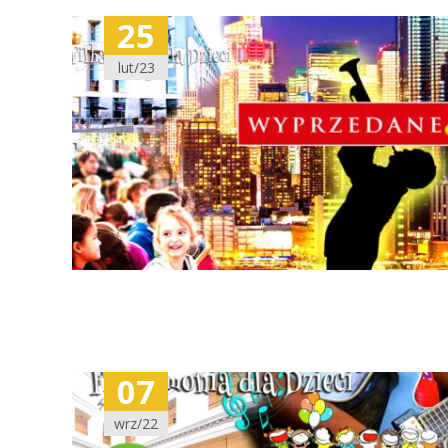
25
lut/23
07
wrz/22