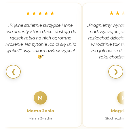
★★★★★
★★★
„Piękne stuletnie skrzypce i inne
„Pragniemy wyrazić 
instrumenty które dzieci dostają do
nadzwyczajne jak 
rączek robią na nich ogromne
rozkochać dzieciaki
wrażenie. Na pytanie „co ci się śniło
w rodzinie tak się
synku?” usłyszałam dziś: skrzypce!
zna jak nasze dziec
”
roku chodzeni
❮
❯
M
M
Mama Jasia
Magdal
Mama 3-latka
Słuchaczka k