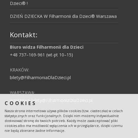
Dzieci® !
DZIEŃ DZIECKA W Filharmonii dla Dzieci® Warszawa
Kontakt:
Biuro widza Filharmonii dla Dzieci
+48 737–169-961 (wt-pt 10–15)
KRAKÓW:
bilety@FilharmoniaDlaDzieci.pl
WARSZAWA:
warszawa-bilety@FilharmoniaDlaDzieci.pl
COOKIES
Nasza strona internetowa używa plików cookies (tzw. ciasteczka) w celach
DLA PRZEDSZKOLI I SZKÓŁ:
statystycznych oraz funkcjonalnych. Dzięki nim możemy indywidualnie
dostosować stronę do twoich potrzeb. Każdy może zaakceptować pliki
grupy2@filharmoniadladzieci.pl
cookies albo ma możliwość wyłączenia ich w przeglądarce, dzięki czemu
nie będą zbierane żadne informacje.