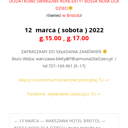
DODATKOWE SWINGOWE KONCERTY ! BOSSA NOVA DLA
DZIECI
również
w Bristolu
!
12 marca ( sobota ) 2022
g.15.00 , g.17.00
ZAPRASZAMY DO SKŁADANIA ZAMÓWIEŃ
Biuro Widza: warszawa-bilety@FilharmoniaDlaDzieci.pl /
tel.737–169-961 (9–17)
Więcej o koncertach koniecznie przeczytaj TU »>
Facebook ‑wydarzenie zobaczysz TU »>
Post
←
13 MARCA — WARSZAWA HOTEL BRISTOL —
BOSSA NOVA DLA DZIECI ! i znane melodie na