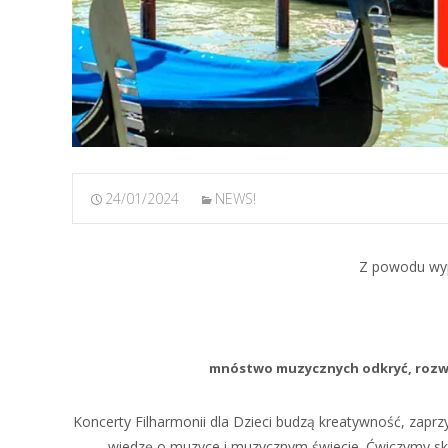
24/01/2024
NEWS!
Z powodu wy
mnóstwo muzycznych odkryć, rozwoj
Koncerty Filharmonii dla Dzieci budzą kreatywność, zapr
wiedzę o muzyce i muzycznym świecie. Ćwiczymy skup