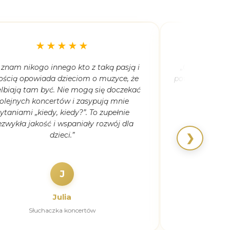
★★★★★
 znam nikogo innego kto z taką pasją i
„Córka ma 5,5
ością opowiada dzieciom o muzyce, że
powiedziała, że
lbiają tam być. Nie mogą się doczekać
kiedyk
olejnych koncertów i zasypują mnie
ytaniami „kiedy, kiedy?”. To zupełnie
ezwykła jakość i wspaniały rozwój dla
dzieci.”
❯
J
Julia
Słuchaczka koncertów
Pierw