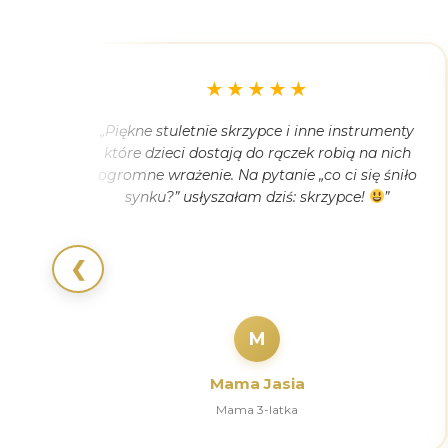
★★★★★
e się
„Piękne stuletnie skrzypce i inne instrumenty
ye
które dzieci dostają do rączek robią na nich
nię.
ogromne wrażenie. Na pytanie „co ci się śniło
etnie
synku?” usłyszałam dziś: skrzypce!
”
na
❮
M
Mama Jasia
Mama 3-latka