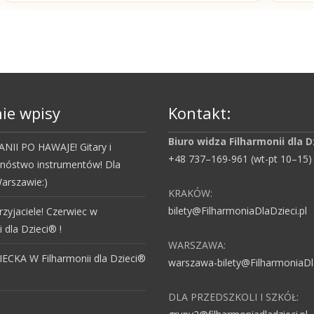
ie wpisy
Kontakt:
Biuro widza Filharmonii dla D
NII PO HAWAJE! Gitary i
+48 737–169-961 (wt-pt 10–15)
mnóstwo instrumentów! Dla
arszawie:)
KRAKÓW:
bilety@FilharmoniaDlaDzieci.pl
rzyjaciele! Czerwiec w
i dla Dzieci® !
WARSZAWA:
ECKA W Filharmonii dla Dzieci®
warszawa-bilety@FilharmoniaDla
DLA PRZEDSZKOLI I SZKÓŁ: