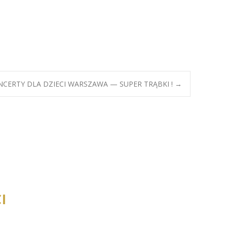
ONCERTY DLA DZIECI WARSZAWA — SUPER TRĄBKI !
→
I