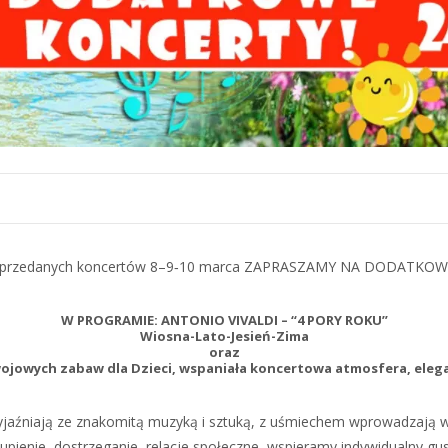
przedanych koncertów 8–9‑10 marca ZAPRASZAMY NA DODATKO
W PROGRAMIE:
ANTONIO VIVALDI – “4 PORY ROKU”
Wiosna-Lato-Jesień-Zima
oraz
owych zabaw dla Dzieci, wspaniała koncertowa atmosfera, elega
zyjaźniają ze znakomitą muzyką i sztuką, z uśmiechem wprowadzają w
ienie, dostrzeganie, relacje społeczne, wspieramy indywidualny gus