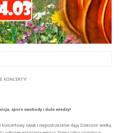
WE KONCERTY!
ncja, sporo swobody i dużo wiedzy!
 koncertowy świat i niepostrzeżenie dają Dzieciom wielką
t i odwagę wyrażania emocji. Dzieci robią postępy w