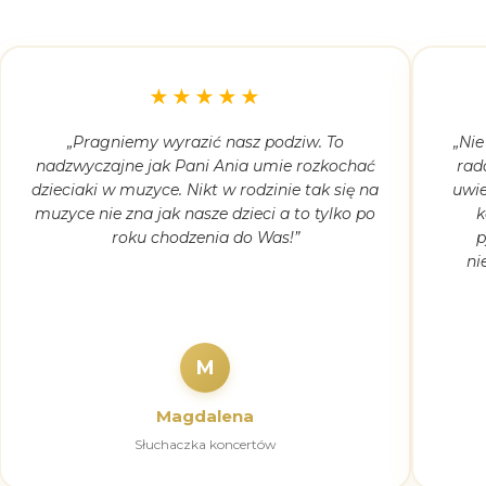
★★★★★
„Pragniemy wyrazić nasz podziw. To
„Nie
nadzwyczajne jak Pani Ania umie rozkochać
rad
dzieciaki w muzyce. Nikt w rodzinie tak się na
uwie
muzyce nie zna jak nasze dzieci a to tylko po
k
roku chodzenia do Was!”
p
ni
M
Magdalena
Słuchaczka koncertów