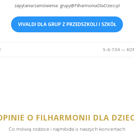
zapytania/zamówienia: grupy@FilharmoniaDlaDzieci.pl
VIVALDI DLA GRUP Z PRZEDSZKOLI I SZKÓŁ
!
5–6‑7.04 — K
OPINIE O FILHARMONII DLA DZIEC
Co mówią rodzice i najmłodsi o naszych koncertach