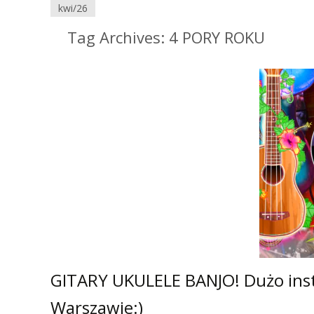
maj/26
cze/26
kwi/26
kwi/26
lip/26
Tag Archives: 4 PORY ROKU
GITARY UKULELE BANJO! Dużo inst
Warszawie:)