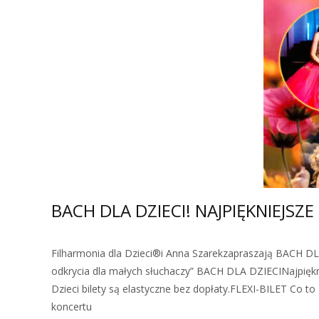
BACH DLA DZIECI! NAJPIĘKNIEJSZ
Filharmonia dla Dzieci®i Anna Szarekzapraszają BACH DLA
odkrycia dla małych słuchaczy” BACH DLA DZIECINajpiękn
Dzieci bilety są elastyczne bez dopłaty.FLEXI-BILET Co t
koncertu