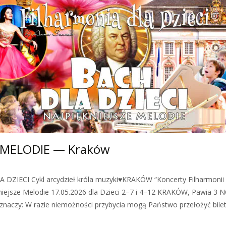
E MELODIE — Kraków
 DZIECI Cykl arcydzieł króla muzyki♥KRAKÓW “Koncerty Filharmonii d
iejsze Melodie 17.05.2026 dla Dzieci 2–7 i 4–12 KRAKÓW, Pawia 3 
o znaczy: W razie niemożności przybycia mogą Państwo przełożyć bile