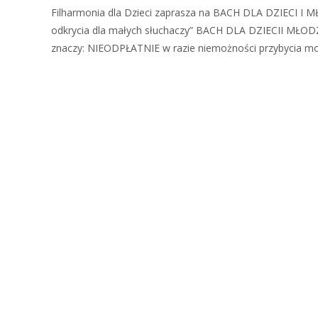
Filharmonia dla Dzieci zaprasza na BACH DLA DZIECI I MŁO
odkrycia dla małych słuchaczy” BACH DLA DZIECII MŁODZI
znaczy: NIEODPŁATNIE w razie niemożności przybycia może
Zobacz więcej…