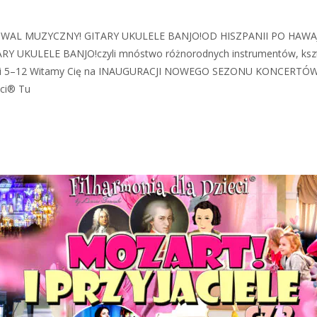
STIWAL MUZYCZNY! GITARY UKULELE BANJO!OD HISZPANII PO HAWAJE! “
GITARY UKULELE BANJO!czyli mnóstwo różnorodnych instrumentów, kszt
 Dzieci 5–12 Witamy Cię na INAUGURACJI NOWEGO SEZONU KONCERTÓW!
eci® Tu