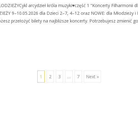
DZIEŻYCykl arcydzieł króla muzyki♥część 1 “Koncerty Filharmonii dla
EŻY 9–10.05.2026 dla Dzieci 2–7, 4–12 oraz NOWE: dla Młodzieży i
sz przełożyć bilety na najbliższe koncerty. Potrzebujesz zmienić go
1
2
3
…
7
Next »