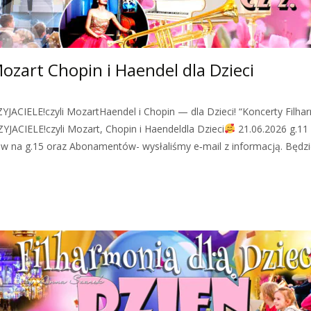
ozart Chopin i Haendel dla Dzieci
JACIELE!czyli MozartHaendel i Chopin — dla Dzieci! “Koncerty Filharm
YJACIELE!czyli Mozart, Chopin i Haendeldla Dzieci
21.06.2026 g.11 
tów na g.15 oraz Abonamentów- wysłaliśmy e‑mail z informacją. Będzi