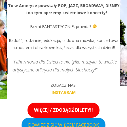
To w Ameryce powstały POP, JAZZ, BROADWAY, DISNEY
— i na tym oprzemy kwietniowe koncerty!
Brzmi FANTASTYCZNIE, prawda?
Radość, rodzinnie, edukacja, cudowna muzyka, koncertowa
atmosfera i obrazkowe książeczki dla wszystkich dzieci!!
“Filharmonia dla Dzieci to nie tylko muzyka, to wielkie
artystyczne odkrycia dla małych Słuchaczy!”
ZOBACZ NAS:
INSTAGRAM
WIĘCEJ / ZDOBĄDŹ BILETY!!
DOWIEDZ SIĘ WIĘCEJ/ FACEBOOK