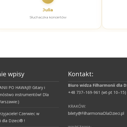
Julia
Słuchaczka koncertów
ie wpisy
Kontakt:
Biuro widza Filharmonii dla D
NII PO HAWAJE! Gitary i
+48 737–169-961 (wt-pt 10–15)
mnóstwo instrumentów! Dla
arszawie:)
KRAKÓW:
bilety@FilharmoniaDlaDzieci.pl
rzyjaciele! Czerwiec w
i dla Dzieci® !