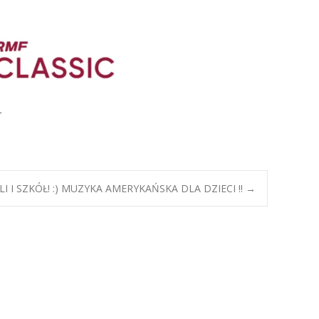
r
I I SZKÓŁ! :) MUZYKA AMERYKAŃSKA DLA DZIECI !!
→