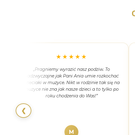
★★★★★
nty
„Pragniemy wyrazić nasz podziw. To
ch
nadzwyczajne jak Pani Ania umie rozkochać
iło
dzieciaki w muzyce. Nikt w rodzinie tak się na
muzyce nie zna jak nasze dzieci a to tylko po
roku chodzenia do Was!”
❮
M