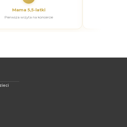
Mama 5,5-latki
Dzie
Pierwsza wizyta na koncercie
Filharmon
zieci