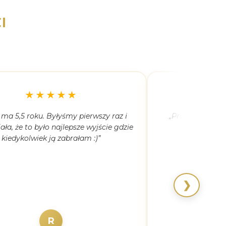
I
★★★★★
 ma 5,5 roku. Byłyśmy pierwszy raz i
„Proszę Pani, To
ała, że to było najlepsze wyjście gdzie
ja
kiedykolwiek ją zabrałam :)”
❯
R