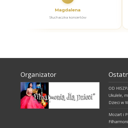
Magdalena
Słuchaczka koncertów
Organizator
Ostatn
OD HISZPA
Ukulele, 
Dzieci w W
Mozart i P
Filharmoni