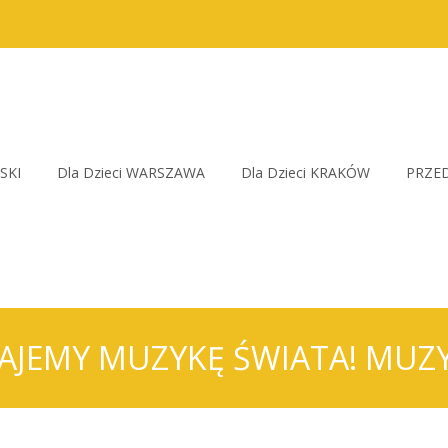
SKI
Dla Dzieci WARSZAWA
Dla Dzieci KRAKÓW
PRZED
NAJEMY MUZYKĘ ŚWIATA! MU