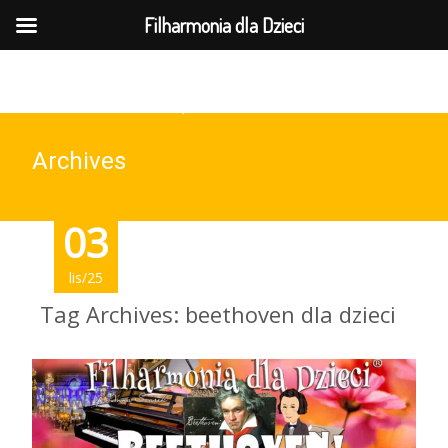
MENU
Filharmonia dla Dzieci
737-169-961(wt-pt 10-15)
Archives
03
lis/25
Tag Archives: beethoven dla dzieci