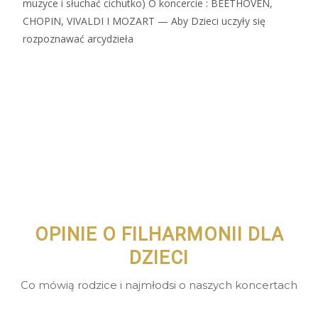
muzyce i słuchać cichutko) O koncercie : BEETHOVEN,
CHOPIN, VIVALDI I MOZART — Aby Dzieci uczyły się
rozpoznawać arcydzieła
Zobacz więcej…
OPINIE O FILHARMONII DLA
DZIECI
Co mówią rodzice i najmłodsi o naszych koncertach