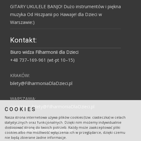
GITARY UKULELE BANJO! Dużo instrumentów i piękna
muzyka Od Hiszpanii po Hawaje! dla Dzieci w
Warszawie:)
Kontakt:
Biuro widza Filharmonii dla Dzieci
+48 737–169-961 (wt-pt 10–15)
KRAKÓW:
bilety@FilharmoniaDlaDzieci.pl
WARSZAWA:
warszawa-bilety@FilharmoniaDlaDzieci.pl
COOKIES
Nasza strona internetowa używa plików cookies (tzw. ciasteczka) w celach
DLA PRZEDSZKOLI I SZKÓŁ:
statystycznych oraz funkcjonalnych. Dzięki nim możemy indywidualnie
dostosować stronę do twoich potrzeb. Każdy może zaakceptować pliki
grupy2@filharmoniadladzieci.pl
cookies albo ma możliwość wyłączenia ich w przeglądarce, dzięki czemu
nie będą zbierane żadne informacje.