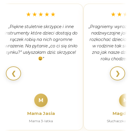
★★★★★
★★★
„Piękne stuletnie skrzypce i inne
„Pragniemy wyrazić 
instrumenty które dzieci dostają do
nadzwyczajne jak 
rączek robią na nich ogromne
rozkochać dzieciaki
wrażenie. Na pytanie „co ci się śniło
w rodzinie tak się
synku?” usłyszałam dziś: skrzypce!
zna jak nasze dziec
”
roku chodzeni
❮
❯
M
M
Mama Jasia
Magdal
Mama 3-latka
Słuchaczka k