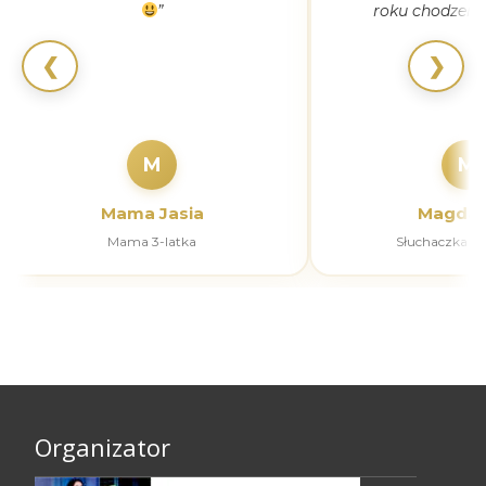
”
roku chodzeni
❮
❯
M
M
Mama Jasia
Magdal
Mama 3-latka
Słuchaczka k
Organizator