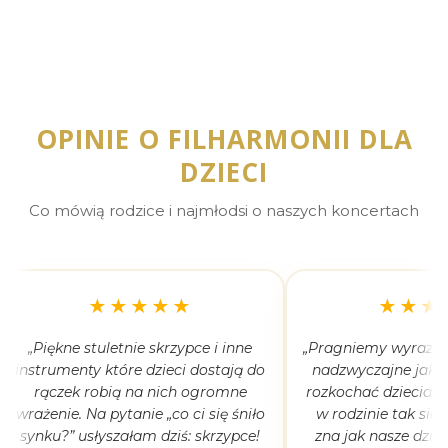
OPINIE O FILHARMONII DLA
DZIECI
Co mówią rodzice i najmłodsi o naszych koncertach
★★★★★
★★★
„Piękne stuletnie skrzypce i inne
„Pragniemy wyrazić 
instrumenty które dzieci dostają do
nadzwyczajne jak 
rączek robią na nich ogromne
rozkochać dzieciaki
wrażenie. Na pytanie „co ci się śniło
w rodzinie tak się
synku?” usłyszałam dziś: skrzypce!
zna jak nasze dziec