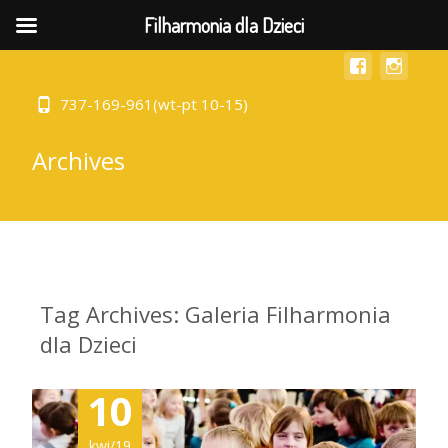
MENU
Filharmonia dla Dzieci
737-169-961(wt-pt 10-15)
Archives
Tag Archives: Galeria Filharmonia
dla Dzieci
10
kwi/19