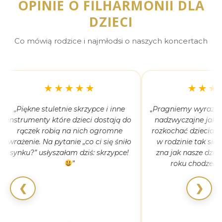
OPINIE O FILHARMONII DLA
DZIECI
Co mówią rodzice i najmłodsi o naszych koncertach
★★★★★
★★★
„Piękne stuletnie skrzypce i inne
„Pragniemy wyrazić 
instrumenty które dzieci dostają do
nadzwyczajne jak 
rączek robią na nich ogromne
rozkochać dzieciaki
wrażenie. Na pytanie „co ci się śniło
w rodzinie tak się
synku?” usłyszałam dziś: skrzypce!
zna jak nasze dziec
”
roku chodzeni
❮
❯