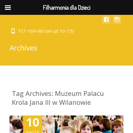
MENU
Filharmonia dla Dzieci
737-169-961(wt-pt 10-15)
Archives
Tag Archives: Muzeum Palacu
Krola Jana III w Wilanowie
10
kwi/19