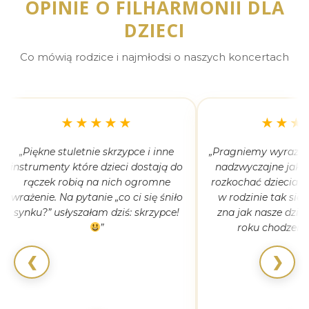
OPINIE O FILHARMONII DLA
DZIECI
Co mówią rodzice i najmłodsi o naszych koncertach
★★★★★
★★★
„Piękne stuletnie skrzypce i inne
„Pragniemy wyrazić 
instrumenty które dzieci dostają do
nadzwyczajne jak 
rączek robią na nich ogromne
rozkochać dzieciaki
wrażenie. Na pytanie „co ci się śniło
w rodzinie tak się
synku?” usłyszałam dziś: skrzypce!
zna jak nasze dziec
”
roku chodzeni
❮
❯