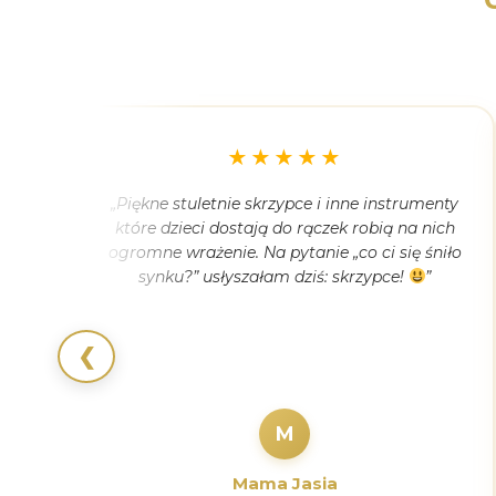
★★★★★
e się
„Piękne stuletnie skrzypce i inne instrumenty
ye
które dzieci dostają do rączek robią na nich
nię.
ogromne wrażenie. Na pytanie „co ci się śniło
etnie
synku?” usłyszałam dziś: skrzypce!
”
na
❮
M
Mama Jasia