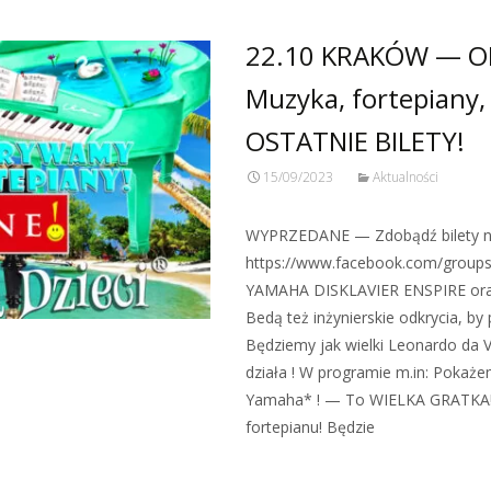
22.10 KRAKÓW — 
Muzyka, fortepiany,
OSTATNIE BILETY!
15/09/2023
Aktualności
WYPRZEDANE — Zdobądź bilety na 
https://www.facebook.com/grou
YAMAHA DISKLAVIER ENSPIRE oraz 
Bedą też inżynierskie odkrycia, by
Będziemy jak wielki Leonardo da 
działa ! W programie m.in: Pokaże
Yamaha* ! — To WIELKA GRATKA! 
fortepianu! Będzie
Zobacz więcej…