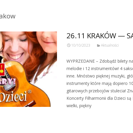
rakow
26.11 KRAKÓW — SA
10/10/2023
Aktualności
WYPRZEDANE – Zdobądź bilety na
melodie i 12 instrumentów! 4 sakso
inne. Mnóstwo pięknej muzyki, gł
instrumenty które mają dopiero 100
gitarowych przebojów stulecia! Zn
Koncerty Filharmonii dla Dzieci
wielki, piękny
Zobacz więcej…