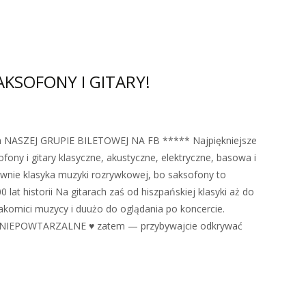
KSOFONY I GITARY!
 NASZEJ GRUPIE BILETOWEJ NA FB ***** Najpiękniejsze
fony i gitary klasyczne, akustyczne, elektryczne, basowa i
ównie klasyka muzyki rozrywkowej, bo saksofony to
 lat historii Na gitarach zaś od hiszpańskiej klasyki aż do
akomici muzycy i duużo do oglądania po koncercie.
 są NIEPOWTARZALNE ♥ zatem — przybywajcie odkrywać