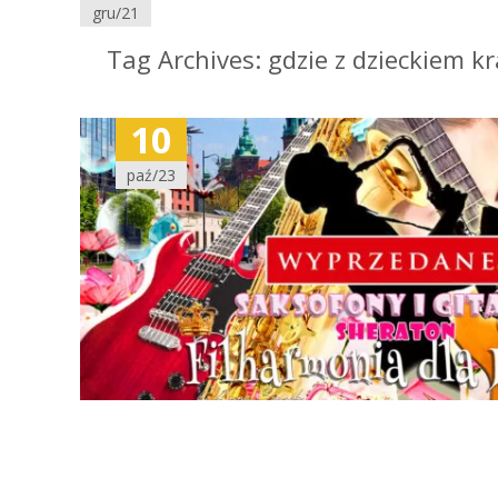
gru/21
Tag Archives: gdzie z dzieckiem k
10
paź/23