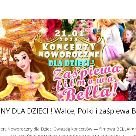
LA DZIECI ! Walce, Polki i zaśpiewa B
cert Noworoczny dla Dzieci!Gwiazdą koncertów — filmowa BELLA! ♥