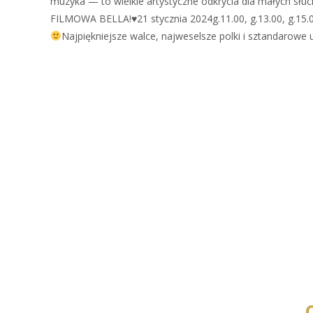
muzyka — to wielkie artystyczne odkrycia dla małych
FILMOWA BELLA!♥21 stycznia 2024g.11.00, g.13.00, g.15.
Najpiękniejsze walce, najweselsze polki i sztandarowe 
Zobacz więcej…