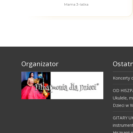
Mama 3-latka
Organizator
Ostatn
Koncerty d
OD HISZPA
Ukulele, 
Dzieci w W
GITARY U
instrumen
Hiszpanii 