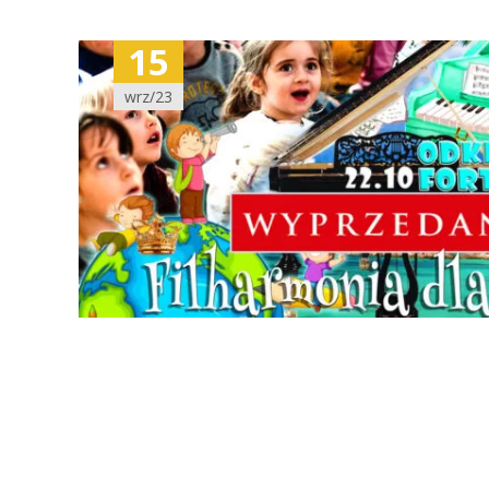
15
wrz/23