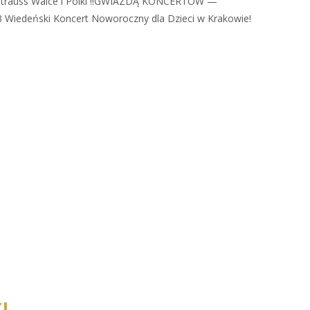
 Strauss Walce i Polki !!GWIAZDĄ KONCERTÓW —
3 Wiedeński Koncert Noworoczny dla Dzieci w Krakowie!
I