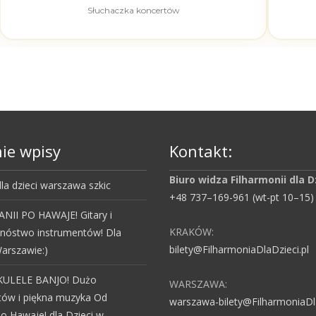
Słuchaczka koncertów
ie wpisy
Kontakt:
Biuro widza Filharmonii dla D
la dzieci warszawa szkic
+48 737–169-961 (wt-pt 10–15)
NII PO HAWAJE! Gitary i
KRAKÓW:
mnóstwo instrumentów! Dla
bilety@FilharmoniaDlaDzieci.pl
arszawie:)
KULELE BANJO! Dużo
WARSZAWA:
tów i piękna muzyka Od
warszawa-bilety@FilharmoniaDla
po Hawaje! dla Dzieci w