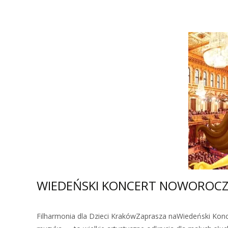
WIEDEŃSKI KONCERT NOWOROCZNY D
Filharmonia dla Dzieci KrakówZaprasza naWiedeński Kon