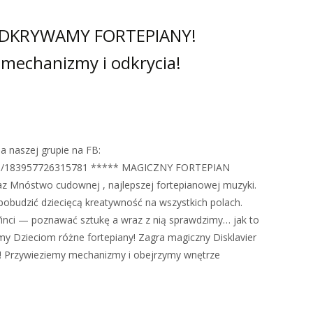
ODKRYWAMY FORTEPIANY!
 mechanizmy i odkrycia!
naszej grupie na FB:
ps/183957726315781 ***** MAGICZNY FORTEPIAN
Mnóstwo cudownej , najlepszej fortepianowej muzyki.
 pobudzić dziecięcą kreatywność na wszystkich polach.
Vinci — poznawać sztukę a wraz z nią sprawdzimy… jak to
my Dzieciom różne fortepiany! Zagra magiczny Disklavier
Przywieziemy mechanizmy i obejrzymy wnętrze