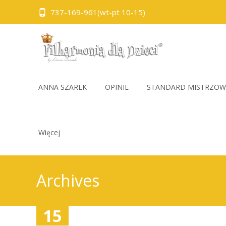
737-169-961(wt-pt 10-15)
Skip
to
ANNA SZAREK
OPINIE
STANDARD MISTRZOW
content
Więcej
Archives
15