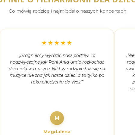
Co mówią rodzice i najmłodsi o naszych koncertach
★★★★★
„Pragniemy wyrazić nasz podziw. To
„Nie
nadzwyczajne jak Pani Ania umie rozkochać
rad
dzieciaki w muzyce. Nikt w rodzinie tak się na
uwie
muzyce nie zna jak nasze dzieci a to tylko po
k
roku chodzenia do Was!”
p
ni
M
Magdalena