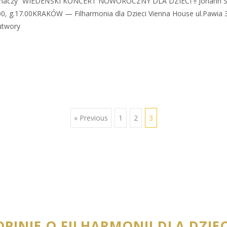
 słuchaczy” WIEDEŃSKI KONCERT NOWOROCZNY DLA DZIECI !! Johann
00, g.17.00KRAKÓW — Filharmonia dla Dzieci Vienna House ul.Pawia 
utwory
« Previous
1
2
3
OPINIE O FILHARMONII DLA DZIEC