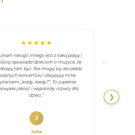
★★★★★
 znam nikogo innego kto z taką pasją i
„Córka ma 5,5
ością opowiada dzieciom o muzyce, że
powiedziała, że
lbiają tam być. Nie mogą się doczekać
kiedyk
olejnych koncertów i zasypują mnie
ytaniami „kiedy, kiedy?”. To zupełnie
ezwykła jakość i wspaniały rozwój dla
dzieci.”
❯
J
Julia