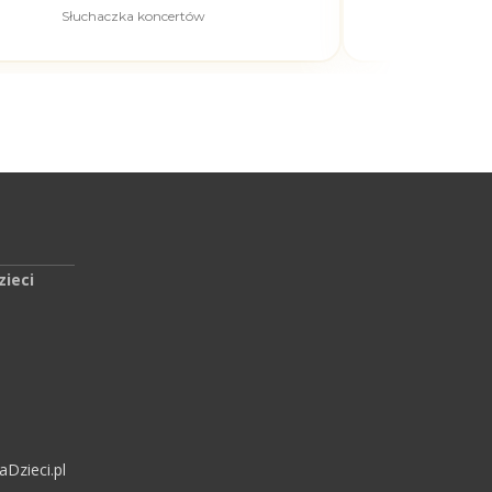
Słuchaczka koncertów
Pierw
zieci
Dzieci.pl