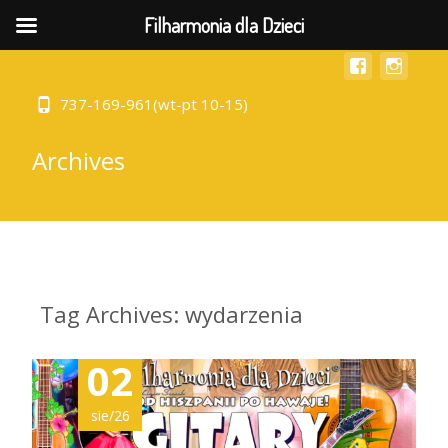
MENU
Filharmonia dla Dzieci
737-169-961(wt-pt 10-15)
Archives
Tag Archives: wydarzenia
02
sie/26