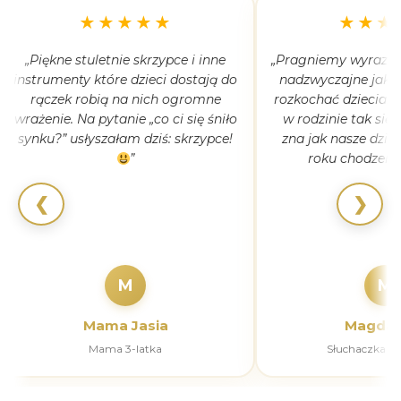
★★★★★
★★★
„Piękne stuletnie skrzypce i inne
„Pragniemy wyrazić 
instrumenty które dzieci dostają do
nadzwyczajne jak 
rączek robią na nich ogromne
rozkochać dzieciaki
wrażenie. Na pytanie „co ci się śniło
w rodzinie tak się
synku?” usłyszałam dziś: skrzypce!
zna jak nasze dziec
”
roku chodzeni
❮
❯
M
M
Mama Jasia
Magdal
Mama 3-latka
Słuchaczka k