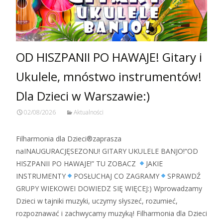
OD HISZPANII PO HAWAJE! Gitary i
Ukulele, mnóstwo instrumentów!
Dla Dzieci w Warszawie:)
02/08/2026
Aktualności
Filharmonia dla Dzieci®zaprasza
naINAUGURACJĘSEZONU! GITARY UKULELE BANJO!“OD
HISZPANII PO HAWAJE!” TU ZOBACZ
JAKIE
INSTRUMENTY
POSŁUCHAJ CO ZAGRAMY
SPRAWDŹ
GRUPY WIEKOWEI DOWIEDZ SIĘ WIĘCEJ:) Wprowadzamy
Dzieci w tajniki muzyki, uczymy słyszeć, rozumieć,
rozpoznawać i zachwycamy muzyką! Filharmonia dla Dzieci