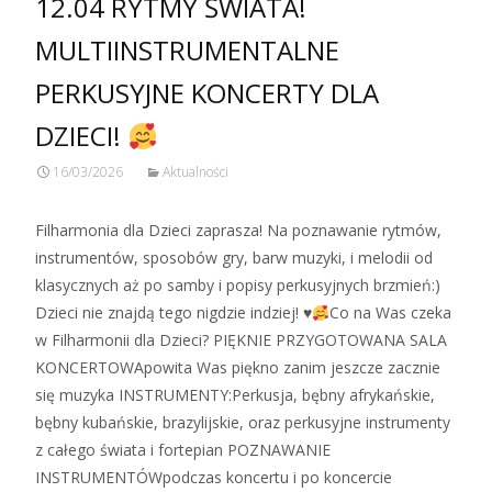
12.04 RYTMY ŚWIATA!
MULTIINSTRUMENTALNE
PERKUSYJNE KONCERTY DLA
DZIECI!
16/03/2026
Aktualności
Filharmonia dla Dzieci zaprasza! Na poznawanie rytmów,
instrumentów, sposobów gry, barw muzyki, i melodii od
klasycznych aż po samby i popisy perkusyjnych brzmień:)
Dzieci nie znajdą tego nigdzie indziej! ♥
Co na Was czeka
w Filharmonii dla Dzieci? PIĘKNIE PRZYGOTOWANA SALA
KONCERTOWApowita Was piękno zanim jeszcze zacznie
się muzyka INSTRUMENTY:Perkusja, bębny afrykańskie,
bębny kubańskie, brazylijskie, oraz perkusyjne instrumenty
z całego świata i fortepian POZNAWANIE
INSTRUMENTÓWpodczas koncertu i po koncercie