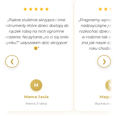
★★★★★
★★★
„Piękne stuletnie skrzypce i inne
„Pragniemy wyrazić 
instrumenty które dzieci dostają do
nadzwyczajne jak 
rączek robią na nich ogromne
rozkochać dzieciaki
wrażenie. Na pytanie „co ci się śniło
w rodzinie tak się
synku?” usłyszałam dziś: skrzypce!
zna jak nasze dziec
”
roku chodzeni
❮
❯
M
M
Mama Jasia
Magdal
Mama 3-latka
Słuchaczka k