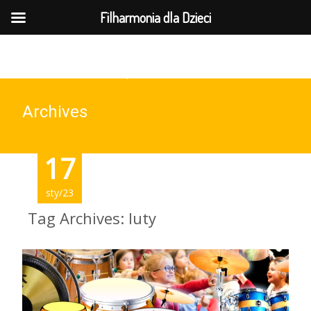
MENU
Filharmonia dla Dzieci
737-169-961(wt-pt 10-15)
Archives
17
sty/23
Tag Archives: luty