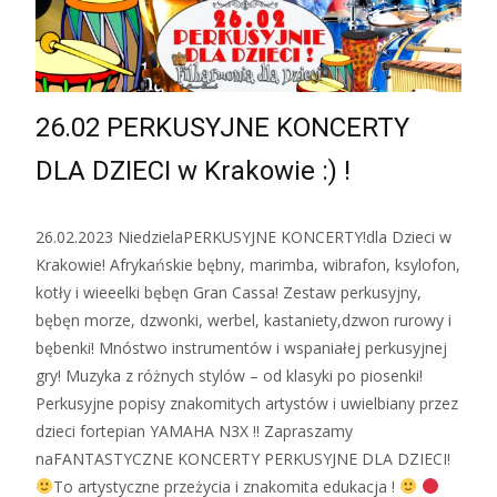
26.02 PERKUSYJNE KONCERTY
DLA DZIECI w Krakowie :) !
26.02.2023 NiedzielaPERKUSYJNE KONCERTY!dla Dzieci w
Krakowie! Afrykańskie bębny, marimba, wibrafon, ksylofon,
kotły i wieeelki bębęn Gran Cassa! Zestaw perkusyjny,
bębęn morze, dzwonki, werbel, kastaniety,dzwon rurowy i
bębenki! Mnóstwo instrumentów i wspaniałej perkusyjnej
gry! Muzyka z różnych stylów – od klasyki po piosenki!
Perkusyjne popisy znakomitych artystów i uwielbiany przez
dzieci fortepian YAMAHA N3X !! Zapraszamy
naFANTASTYCZNE KONCERTY PERKUSYJNE DLA DZIECI!
To artystyczne przeżycia i znakomita edukacja !