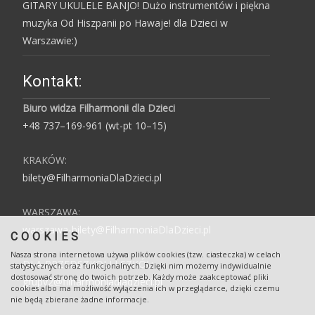
GITARY UKULELE BANJO! Dużo instrumentów i piękna
muzyka Od Hiszpanii po Hawaje! dla Dzieci w
Warszawie:)
Kontakt:
Biuro widza Filharmonii dla Dzieci
+48 737–169-961 (wt-pt 10–15)
KRAKÓW:
bilety@FilharmoniaDlaDzieci.pl
WARSZAWA:
warszawa-bilety@FilharmoniaDlaDzieci.pl
COOKIES
Nasza strona internetowa używa plików cookies (tzw. ciasteczka) w celach
DLA PRZEDSZKOLI I SZKÓŁ:
statystycznych oraz funkcjonalnych. Dzięki nim możemy indywidualnie
dostosować stronę do twoich potrzeb. Każdy może zaakceptować pliki
grupy2@filharmoniadladzieci.pl
cookies albo ma możliwość wyłączenia ich w przeglądarce, dzięki czemu
nie będą zbierane żadne informacje.