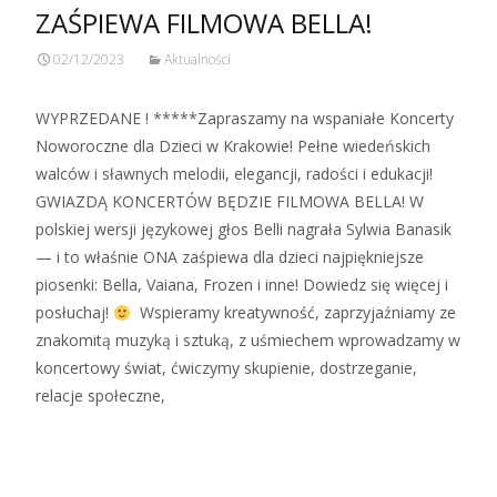
ZAŚPIEWA FILMOWA BELLA!
02/12/2023
Aktualności
WYPRZEDANE ! *****Zapraszamy na wspaniałe Koncerty
Noworoczne dla Dzieci w Krakowie! Pełne wiedeńskich
walców i sławnych melodii, elegancji, radości i edukacji!
GWIAZDĄ KONCERTÓW BĘDZIE FILMOWA BELLA! W
polskiej wersji językowej głos Belli nagrała Sylwia Banasik
— i to właśnie ONA zaśpiewa dla dzieci najpiękniejsze
piosenki: Bella, Vaiana, Frozen i inne! Dowiedz się więcej i
posłuchaj!
Wspieramy kreatywność, zaprzyjaźniamy ze
znakomitą muzyką i sztuką, z uśmiechem wprowadzamy w
koncertowy świat, ćwiczymy skupienie, dostrzeganie,
relacje społeczne,
Zobacz więcej…