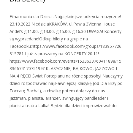
Filharmonia dla Dzieci ‑Najpiękniejsze odkrycia muzyczne!
23.10.2022 NiedzielaKRAKÓW, ul.Pawia 3Vienna House
Andel’s g.11.00, g.13.00, g.15.00, g.16.30 UWAGA! Koncerty
są wyprzedane!Odkup bilety na grupie na
Facebooku:https://www.facebook.com/groups/183957726
315781 I już zapraszamy na KONCERTY 20.11!
https://www.facebook.com/events/1533633760411898/15
33667417075199? KLASYCZNIE, BAJKOWO, JAZZOWO I
NA 4 RĘCE! Świat Fortepianu na różne sposoby! Nauczymy
dzieci rozpoznawać najsławniejszą klasykę (od Dla Elizy po
Toccatę Bacha!), a chwilkę potem dołączy do nas
jazzman, pianista, aranżer, swingujący bandleader i
pianista teatru Lalka! Będzie dla dzieci improwizował do
Zobacz więcej…