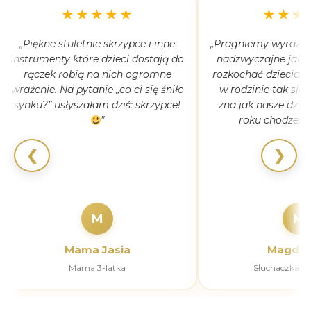
★★★★★
★★★
„Piękne stuletnie skrzypce i inne
„Pragniemy wyrazić 
instrumenty które dzieci dostają do
nadzwyczajne jak 
rączek robią na nich ogromne
rozkochać dzieciaki
wrażenie. Na pytanie „co ci się śniło
w rodzinie tak się
synku?” usłyszałam dziś: skrzypce!
zna jak nasze dziec
”
roku chodzeni
❮
❯
M
M
Mama Jasia
Magdal
Mama 3-latka
Słuchaczka k