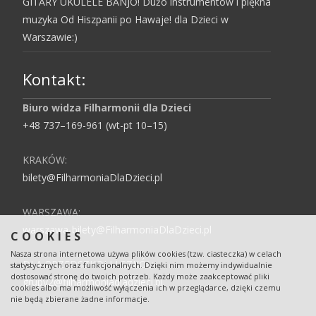
GITARY UKULELE BANJO! Dużo instrumentów i piękna
muzyka Od Hiszpanii po Hawaje! dla Dzieci w
Warszawie:)
Kontakt:
Biuro widza Filharmonii dla Dzieci
+48 737–169-961 (wt-pt 10–15)
KRAKÓW:
bilety@FilharmoniaDlaDzieci.pl
WARSZAWA:
warszawa-bilety@FilharmoniaDlaDzieci.pl
COOKIES
Nasza strona internetowa używa plików cookies (tzw. ciasteczka) w celach
DLA PRZEDSZKOLI I SZKÓŁ:
statystycznych oraz funkcjonalnych. Dzięki nim możemy indywidualnie
dostosować stronę do twoich potrzeb. Każdy może zaakceptować pliki
grupy2@filharmoniadladzieci.pl
cookies albo ma możliwość wyłączenia ich w przeglądarce, dzięki czemu
nie będą zbierane żadne informacje.