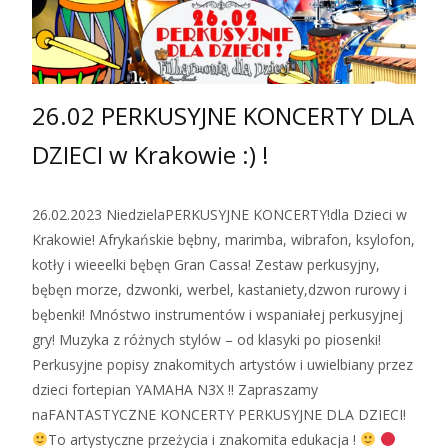
26.02 PERKUSYJNE KONCERTY DLA
DZIECI w Krakowie :) !
26.02.2023 NiedzielaPERKUSYJNE KONCERTY!dla Dzieci w
Krakowie! Afrykańskie bębny, marimba, wibrafon, ksylofon,
kotły i wieeelki bębęn Gran Cassa! Zestaw perkusyjny,
bębęn morze, dzwonki, werbel, kastaniety,dzwon rurowy i
bębenki! Mnóstwo instrumentów i wspaniałej perkusyjnej
gry! Muzyka z różnych stylów – od klasyki po piosenki!
Perkusyjne popisy znakomitych artystów i uwielbiany przez
dzieci fortepian YAMAHA N3X !! Zapraszamy
naFANTASTYCZNE KONCERTY PERKUSYJNE DLA DZIECI!
To artystyczne przeżycia i znakomita edukacja !