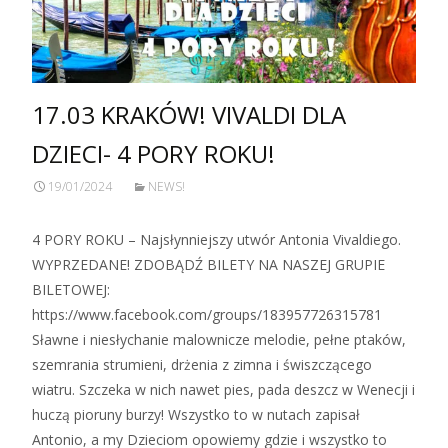
17.03 KRAKÓW! VIVALDI DLA
DZIECI- 4 PORY ROKU!
19/01/2024
NEWS!
4 PORY ROKU – Najsłynniejszy utwór Antonia Vivaldiego.
WYPRZEDANE! ZDOBĄDŹ BILETY NA NASZEJ GRUPIE
BILETOWEJ:
https://www.facebook.com/groups/183957726315781
Sławne i niesłychanie malownicze melodie, pełne ptaków,
szemrania strumieni, drżenia z zimna i świszczącego
wiatru. Szczeka w nich nawet pies, pada deszcz w Wenecji i
huczą pioruny burzy! Wszystko to w nutach zapisał
Antonio, a my Dzieciom opowiemy gdzie i wszystko to