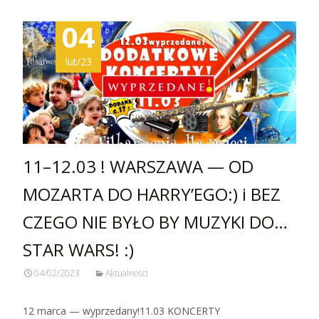
04
lut/23
11–12.03 ! WARSZAWA — OD
MOZARTA DO HARRY’EGO:) i BEZ
CZEGO NIE BYŁO BY MUZYKI DO…
STAR WARS! :)
04/02/2023
Aktualności
12 marca — wyprzedany!11.03 KONCERTY