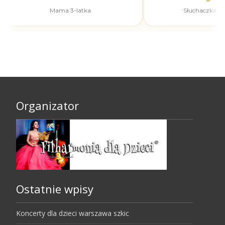
Mama 3-latka
Słuchaczka k
Organizator
Ostatnie wpisy
Koncerty dla dzieci warszawa szkic