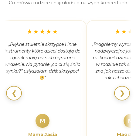
Co mówią rodzice i najmłodsi o naszych koncertach
★★★★★
★★★
„Piękne stuletnie skrzypce i inne
„Pragniemy wyrazić 
instrumenty które dzieci dostają do
nadzwyczajne jak 
rączek robią na nich ogromne
rozkochać dzieciaki
wrażenie. Na pytanie „co ci się śniło
w rodzinie tak się
synku?” usłyszałam dziś: skrzypce!
zna jak nasze dziec
”
roku chodzeni
❮
❯
M
M
Mama Jasia
Magdal