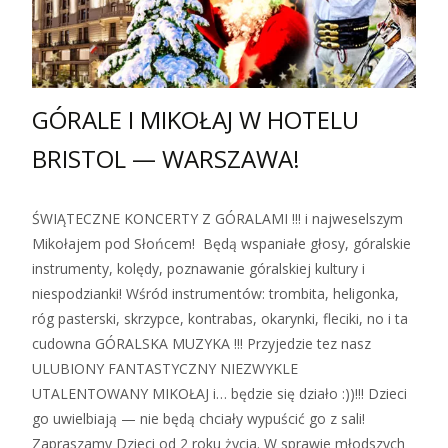
GÓRALE I MIKOŁAJ W HOTELU
BRISTOL — WARSZAWA!
ŚWIĄTECZNE KONCERTY Z GÓRALAMI !!! i najweselszym
Mikołajem pod Słońcem! Będą wspaniałe głosy, góralskie
instrumenty, kolędy, poznawanie góralskiej kultury i
niespodzianki! Wśród instrumentów: trombita, heligonka,
róg pasterski, skrzypce, kontrabas, okarynki, fleciki, no i ta
cudowna GÓRALSKA MUZYKA !!! Przyjedzie tez nasz
ULUBIONY FANTASTYCZNY NIEZWYKLE
UTALENTOWANY MIKOŁAJ i… będzie się działo :))!!! Dzieci
go uwielbiają — nie będą chciały wypuścić go z sali!
Zapraszamy Dzieci od 2 roku życia. W sprawie młodszych