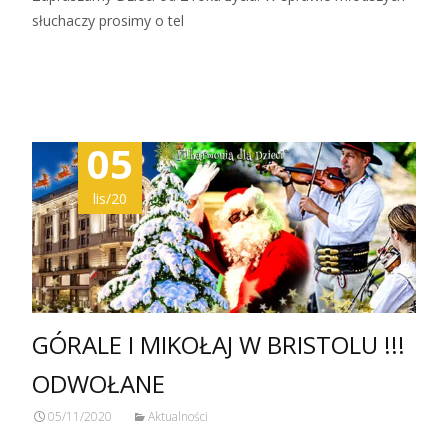
słuchaczy prosimy o tel
Zobacz więcej…
05
lis/20
GÓRALE I MIKOŁAJ W BRISTOLU !!!
ODWOŁANE
05/11/2020
Aktualności