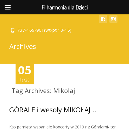
MENU
Filharmonia dla Dzieci
737-169-961(wt-pt 10-15)
Archives
05
lis/20
Tag Archives: Mikolaj
GÓRALE i wesoły MIKOŁAJ !!
Kto pamięta wspaniałe koncerty w 2019 r z Góralami- ten