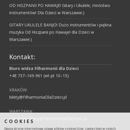
OD HISZPANII PO HAWAJE! Gitary i Ukulele, mnóstwo
instrumentów! Dla Dzieci w Warszawie:)
GITARY UKULELE BANJO! Dużo instrumentów i piękna
muzyka Od Hiszpanii po Hawaje! dla Dzieci w
Warszawie:)
Kontakt:
Biuro widza Filharmonii dla Dzieci
+48 737–169-961 (wt-pt 10–15)
KRAKÓW:
bilety@FilharmoniaDlaDzieci.pl
WARSZAWA:
warszawa-bilety@FilharmoniaDlaDzieci.pl
COOKIES
Nasza strona internetowa używa plików cookies (tzw. ciasteczka) w celach