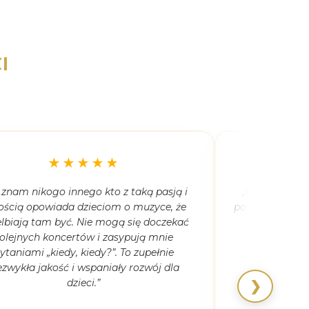
I
★★★★★
 znam nikogo innego kto z taką pasją i
„Córka ma 5,5
ością opowiada dzieciom o muzyce, że
powiedziała, że
lbiają tam być. Nie mogą się doczekać
kiedyk
olejnych koncertów i zasypują mnie
ytaniami „kiedy, kiedy?”. To zupełnie
ezwykła jakość i wspaniały rozwój dla
dzieci.”
❯