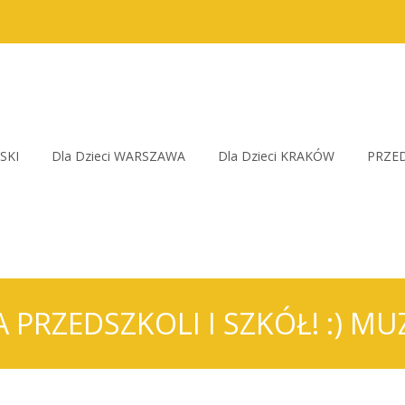
SKI
Dla Dzieci WARSZAWA
Dla Dzieci KRAKÓW
PRZED
A PRZEDSZKOLI I SZKÓŁ! :) 