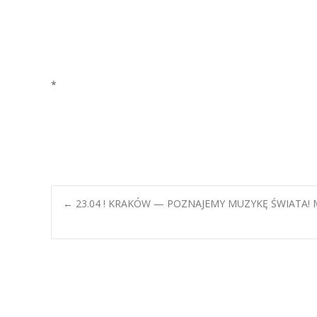
*
koncerty dla dzieci warszawa, warszawa koncerty dla dz
dzieckiem w ten weekend warszawa, muzyka dla dzieci
koncerty, koncert, muzyka, atrakcje, w
Post
←
23.04 ! KRAKÓW — POZNAJEMY MUZYKĘ ŚWIATA! M
navigation