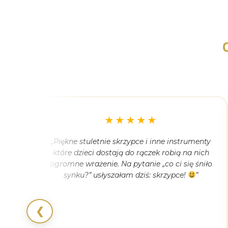
★★★★★
e się
„Piękne stuletnie skrzypce i inne instrumenty
ye
które dzieci dostają do rączek robią na nich
nię.
ogromne wrażenie. Na pytanie „co ci się śniło
etnie
synku?” usłyszałam dziś: skrzypce!
”
na
❮