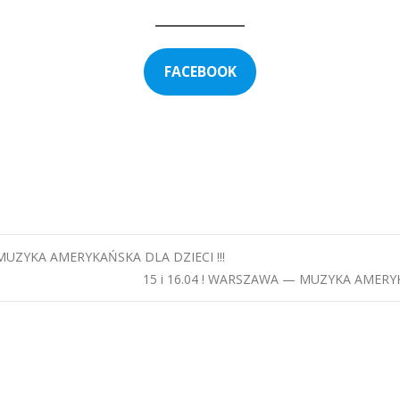
FACEBOOK
ieci, atrakcje dla dzieci warszawa, wydarzenia dla dzieci warsza
 warszawa, teatrzyk dla dzieci warszawa, co robić z dzieckiem w wa
ydarzenia, tuba, instrument, gitara, pianino, lekcje pianina, co i
UZYKA AMERYKAŃSKA DLA DZIECI !!!
15 i 16.04 ! WARSZAWA — MUZYKA AMERYKAŃ