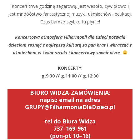
Koncert trwa godzinę zegarową. Jest wesoło, żywiołowo i
jest mnóóóstwo fantastycznej muzyki, uśmiechów i edukacji.
Czas bardzo szybko tu płynie!
Koncertowa atmosfera Filharmonii dla Dzieci pozwala
dzieciom rosnąć z najlepszą kulturą za pan brat i wkraczać z
uśmiechem w świat sztuki i koncertowy savoir vivre.
KONCERTY:
g.9:30 // g.11.00 // g.12:30
BIURO WIDZA-ZAMÓWIENIA:
napisz email na adres
GRUPY@FilharmoniaDlaDzieci.pl
tel do Biura Widza
737–169-961
(pon-pt 10–16)