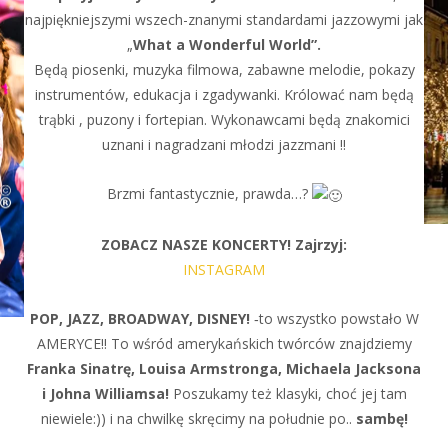
najpiękniejszymi wszech-znanymi standardami jazzowymi jak
„
What a Wonderful World”.
Będą piosenki, muzyka filmowa, zabawne melodie, pokazy
instrumentów, edukacja i zgadywanki. Królować nam będą
trąbki , puzony i fortepian. Wykonawcami będą znakomici
uznani i nagradzani młodzi jazzmani !!
Brzmi fantastycznie, prawda…?
ZOBACZ NASZE KONCERTY! Zajrzyj:
INSTAGRAM
POP, JAZZ, BROADWAY, DISNEY!
‑to wszystko powstało W
AMERYCE!! To wśród amerykańskich twórców znajdziemy
Franka Sinatrę, Louisa Armstronga, Michaela Jacksona
i Johna Williamsa!
Poszukamy też klasyki, choć jej tam
niewiele:)) i na chwilkę skręcimy na południe po..
sambę!