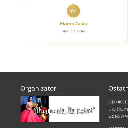
M
Mama Jasia
Mama 3-latka
Organizator
Ostatn
OD HISZPA
Ukulele, 
Dzieci w W