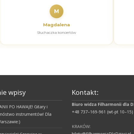
M
Magdalena
Słuchaczka koncertów
ie wpisy
Kontakt:
Biuro widza Filharmonii dla D
NII PO HAWAJE! Gitary i
+48 737–169-961 (wt-pt 10–15)
mnóstwo instrumentów! Dla
arszawie:)
KRAKÓW:
bilety@FilharmoniaDlaDzieci.pl