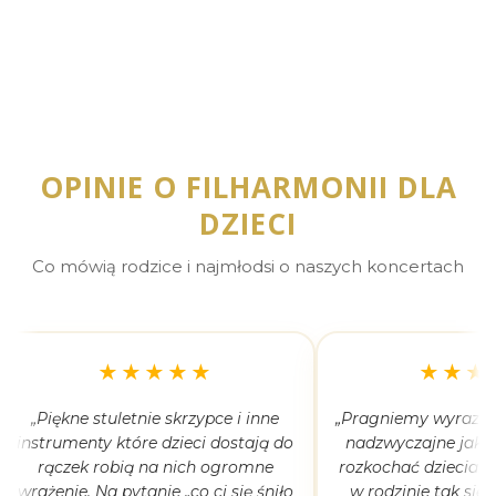
OPINIE O FILHARMONII DLA
DZIECI
Co mówią rodzice i najmłodsi o naszych koncertach
★★★★★
★★★
„Piękne stuletnie skrzypce i inne
„Pragniemy wyrazić 
instrumenty które dzieci dostają do
nadzwyczajne jak 
rączek robią na nich ogromne
rozkochać dzieciaki
wrażenie. Na pytanie „co ci się śniło
w rodzinie tak się