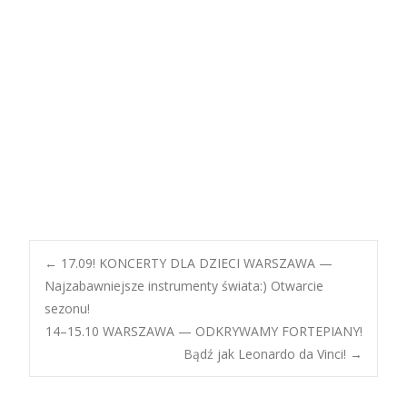
dzieci warszawa, gdzie z dzieckiem warszawa, warszawa
z dzieckiem, z dzieckiem w ten weekend warszawa,
muzyka dla dzieci warszawa, teatrzyk dla dzieci
warszawa, co robić z dzieckiem w warszawie, dla dzieci w
warszawie, dzieci, dla dzieci, koncerty, koncert, muzyka,
atrakcje, wydarzenia, tuba, instrument, gitara, pianino,
lekcje pianina, co i gdzie w warszawie, kulturalna
warszawa
koncerty dla dzieci warszawa, koncerty dla przedszkoli,
koncerty dla szkół, wydarzenia dla dzieci, wydarzenia
dla przedszkoli, oferty dla szkół warszawa
Post
←
17.09! KONCERTY DLA DZIECI WARSZAWA —
Najzabawniejsze instrumenty świata:) Otwarcie
sezonu!
navigation
14–15.10 WARSZAWA — ODKRYWAMY FORTEPIANY!
Bądź jak Leonardo da Vinci!
→