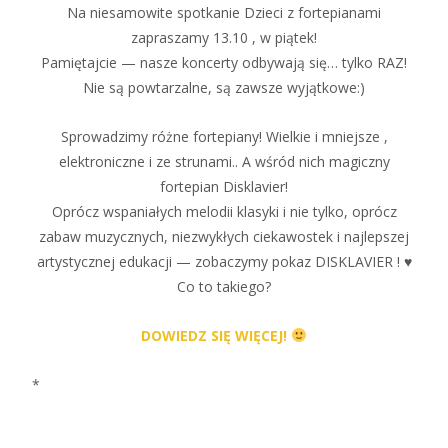
Na niesamowite spotkanie Dzieci z fortepianami
zapraszamy 13.10 , w piątek!
Pamiętajcie — nasze koncerty odbywają się… tylko RAZ!
Nie są powtarzalne, są zawsze wyjątkowe:)
Sprowadzimy różne fortepiany! Wielkie i mniejsze ,
elektroniczne i ze strunami.. A wśród nich magiczny
fortepian Disklavier!
Oprócz wspaniałych melodii klasyki i nie tylko, oprócz
zabaw muzycznych, niezwykłych ciekawostek i najlepszej
artystycznej edukacji — zobaczymy pokaz DISKLAVIER ! ♥
Co to takiego?
DOWIEDZ SIĘ WIĘCEJ!
*
koncerty dla dzieci warszawa, warszawa koncerty dla
dzieci, atrakcje dla dzieci warszawa, wydarzenia dla