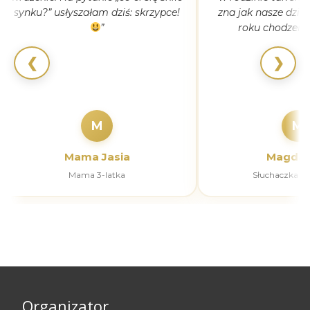
synku?” usłyszałam dziś: skrzypce!
zna jak nasze dziec
”
roku chodzeni
❮
❯
M
M
Mama Jasia
Magdal
Mama 3-latka
Słuchaczka k
Organizator