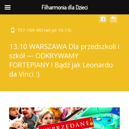
MENU
Filharmonia dla Dzieci
737-169-961(wt-pt 10-15)
13.10 WARSZAWA Dla przedszkoli i
szkół — ODKRYWAMY
FORTEPIANY ! Bądź jak Leonardo
da Vinci :)