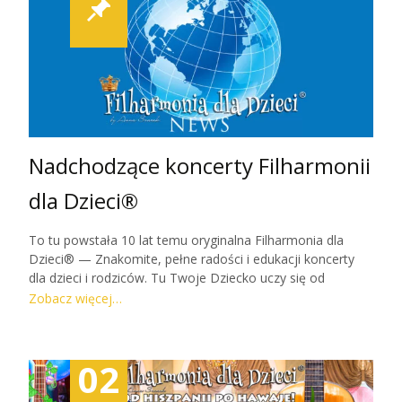
Nadchodzące koncerty Filharmonii
dla Dzieci®
To tu powstała 10 lat temu oryginalna Filharmonia dla
Dzieci® — Znakomite, pełne radości i edukacji koncerty
dla dzieci i rodziców. Tu Twoje Dziecko uczy się od
Mistrzów, a najlepsza muzyka klasyczna, filmowa i
Zobacz więcej…
rozrywkowa podawana jest radośnie i z klasą. Zabawa,
wiedza, ciekawostki, zagadki, Obrazkowe Programy
Koncertowe dla wszystkich dzieci i pokoncertowe
02
próbowanie instrumentów- to stałe części naszej edukacji
premium. Wynikają z dekad pedagogicznych i artystycznych