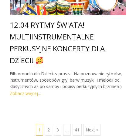
12.04 RYTMY ŚWIATA!
MULTIINSTRUMENTALNE
PERKUSYJNE KONCERTY DLA
DZIECI!
Filharmonia dla Dzieci zaprasza! Na poznawanie rytmów,
instrumentów, sposobów gry, barw muzyki, i melodii od
klasycznych aż po samby i popisy perkusyjnych brzmień:)
Dzieci nie znajdą tego nigdzie indziej! ♥
Co na Was czeka
Zobacz więcej…
w Filharmonii dla Dzieci? PIĘKNIE PRZYGOTOWANA SALA
KONCERTOWApowita Was piękno zanim jeszcze zacznie
się muzyka INSTRUMENTY:Perkusja, bębny afrykańskie,
bębny kubańskie, brazylijskie, oraz perkusyjne instrumenty
z całego świata i fortepian POZNAWANIE
1
2
3
…
41
Next »
INSTRUMENTÓWpodczas koncertu i po koncercie