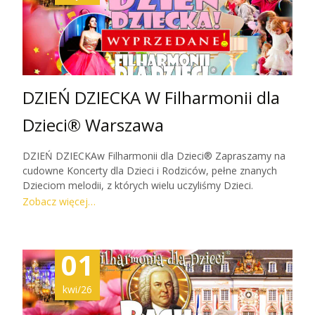
Zobacz więcej…
DZIEŃ DZIECKA W Filharmonii dla
Dzieci® Warszawa
DZIEŃ DZIECKAw Filharmonii dla Dzieci® Zapraszamy na
cudowne Koncerty dla Dzieci i Rodziców, pełne znanych
Dzieciom melodii, z których wielu uczyliśmy Dzieci.
Zapraszamy na wspólne zabawy muzyczne, zgadywanki,
Zobacz więcej…
spotkanie z instrumentami i znakomitymi artystami. Jeśli
jeszcze u nas nie byliście ‑koniecznie dołączcie!
Odwiedziło nas już ponad 200tys widzów! TWOJE DZIECKO
01
POD OKIEM MISTRZA — BEZCENNEKoncerty tworzy i
prowadzi uwielbiana przez Dzieci Pani Ania
Anna Szarek,
dyrektor międzynarodowych muzycznych festiwali, wybitna
kwi/26
artystka i pedagog odznaczona medalem