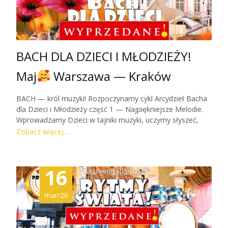
Zobacz więcej…
BACH DLA DZIECI I MŁODZIEŻY!
Maj
Warszawa — Kraków
BACH — król muzyki! Rozpoczynamy cykl Arcydzieł Bacha
dla Dzieci i Młodzieży część 1 — Najpiękniejsze Melodie.
Wprowadzamy Dzieci w tajniki muzyki, uczymy słyszeć,
rozumieć, rozpoznawać i zachwycamy muzyką! Koncerty :
Zobacz więcej…
dla Rodziców i Dzieci 2–7 (początkujący♥) dla Rodziców i
Dzieci 4–12 (umiejący już słuchać cichutko♥ — wyższy
poziom) oraz NOWE KONCERTY dla Dzieci 7+ i dla
16
Młodzieży w Warszawie Warszawa 9–10 MAJA
2026Kraków 17.05dyrekcja i prowadzenie: Anna Szarek W
FILHARMONII DLA DZIECI KAŻDY BILET
mar/26
Zobacz więcej…