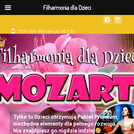
MENU
Filharmonia dla Dzieci
737-169-961(wt-pt 10-15)
Tylko tu Dzieci otrzymują Pakiet Premium,
niezbędne elementy dla pełnego rozwoju.
Nie znajdziesz go nigdzie indziej