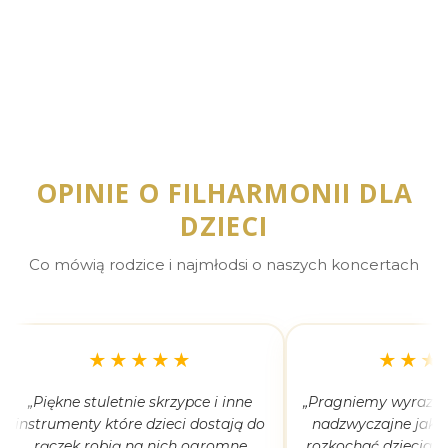
KSIĄŻECZKI KONCERTOWE z wiedzą, obrazkami,
zagadkami dla
Zobacz więcej…
OPINIE O FILHARMONII DLA
DZIECI
Co mówią rodzice i najmłodsi o naszych koncertach
★★★★★
★★★
„Piękne stuletnie skrzypce i inne
„Pragniemy wyrazić 
instrumenty które dzieci dostają do
nadzwyczajne jak 
rączek robią na nich ogromne
rozkochać dzieciaki