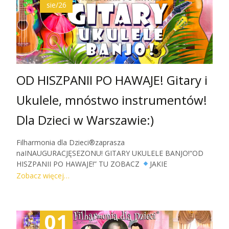
doświadczeń, i stanowią elementy niezbędne dla pełnego
sie/26
artystycznego
Zobacz więcej…
OD HISZPANII PO HAWAJE! Gitary i
Ukulele, mnóstwo instrumentów!
Dla Dzieci w Warszawie:)
Filharmonia dla Dzieci®zaprasza
naINAUGURACJĘSEZONU! GITARY UKULELE BANJO!“OD
HISZPANII PO HAWAJE!” TU ZOBACZ
JAKIE
INSTRUMENTY
POSŁUCHAJ CO ZAGRAMY
SPRAWDŹ
Zobacz więcej…
GRUPY WIEKOWEI DOWIEDZ SIĘ WIĘCEJ:) Wprowadzamy
Dzieci w tajniki muzyki, uczymy słyszeć, rozumieć,
rozpoznawać i zachwycamy muzyką! Filharmonia dla Dzieci
01
to nie tylko słuchanie, wrażenia i radość TU DZIECI UCZĄ
SIĘ MUZYKI♥☺ koncerty dla Dzieci Warszawa, dla dzieci,