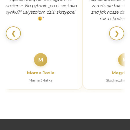
wrażenie. Na pytanie „co ci się śniło
w rodzinie tak się
synku?” usłyszałam dziś: skrzypce!
zna jak nasze dziec
”
roku chodzeni
❮
❯
M
M
Mama Jasia
Magdal
Mama 3-latka
Słuchaczka k