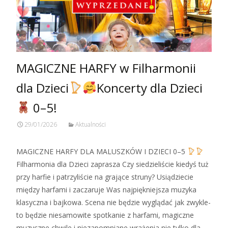
MAGICZNE HARFY w Filharmonii
dla Dzieci
Koncerty dla Dzieci
0–5!
29/01/2026
Aktualności
MAGICZNE HARFY DLA MALUSZKÓW I DZIECI 0–5
Filharmonia dla Dzieci zaprasza Czy siedzieliście kiedyś tuż
przy harfie i patrzyliście na grające struny? Usiądziecie
między harfami i zaczaruje Was najpiękniejsza muzyka
klasyczna i bajkowa. Scena nie będzie wyglądać jak zwykle-
to będzie niesamowite spotkanie z harfami, magiczne
muzyczne chwile i niezapomniane wrażenia nie tylko dla