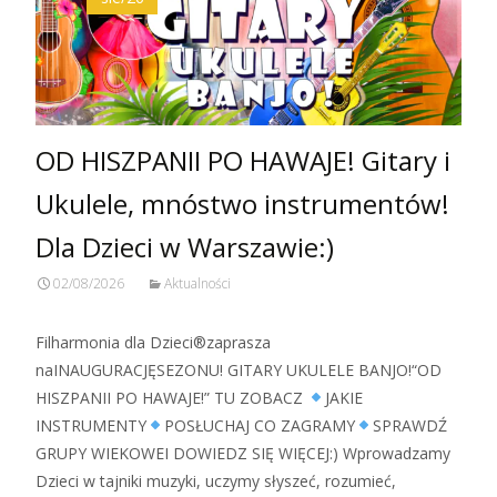
OD HISZPANII PO HAWAJE! Gitary i
Ukulele, mnóstwo instrumentów!
Dla Dzieci w Warszawie:)
02/08/2026
Aktualności
Filharmonia dla Dzieci®zaprasza
naINAUGURACJĘSEZONU! GITARY UKULELE BANJO!“OD
HISZPANII PO HAWAJE!” TU ZOBACZ
JAKIE
INSTRUMENTY
POSŁUCHAJ CO ZAGRAMY
SPRAWDŹ
GRUPY WIEKOWEI DOWIEDZ SIĘ WIĘCEJ:) Wprowadzamy
Dzieci w tajniki muzyki, uczymy słyszeć, rozumieć,