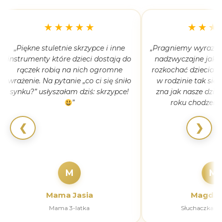
★★★★★
★★★
„Piękne stuletnie skrzypce i inne
„Pragniemy wyrazić 
instrumenty które dzieci dostają do
nadzwyczajne jak 
rączek robią na nich ogromne
rozkochać dzieciaki
wrażenie. Na pytanie „co ci się śniło
w rodzinie tak się
synku?” usłyszałam dziś: skrzypce!
zna jak nasze dziec
”
roku chodzeni
❮
❯
M
M
Mama Jasia
Magdal
Mama 3-latka
Słuchaczka k