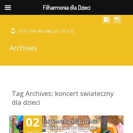
MENU
Filharmonia dla Dzieci
737-169-961(wt-pt 10-15)
Archives
Tag Archives: koncert swiateczny
dla dzieci
02
sie/26