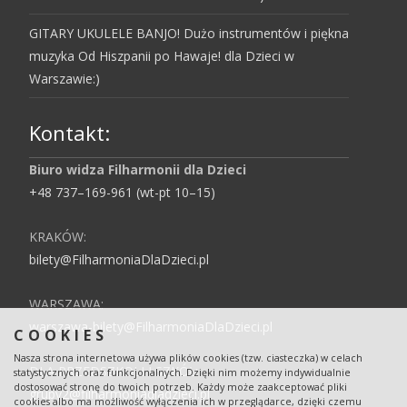
GITARY UKULELE BANJO! Dużo instrumentów i piękna
muzyka Od Hiszpanii po Hawaje! dla Dzieci w
Warszawie:)
Kontakt:
Biuro widza Filharmonii dla Dzieci
+48 737–169-961 (wt-pt 10–15)
KRAKÓW:
bilety@FilharmoniaDlaDzieci.pl
WARSZAWA:
warszawa-bilety@FilharmoniaDlaDzieci.pl
COOKIES
Nasza strona internetowa używa plików cookies (tzw. ciasteczka) w celach
DLA PRZEDSZKOLI I SZKÓŁ:
statystycznych oraz funkcjonalnych. Dzięki nim możemy indywidualnie
dostosować stronę do twoich potrzeb. Każdy może zaakceptować pliki
grupy2@filharmoniadladzieci.pl
cookies albo ma możliwość wyłączenia ich w przeglądarce, dzięki czemu