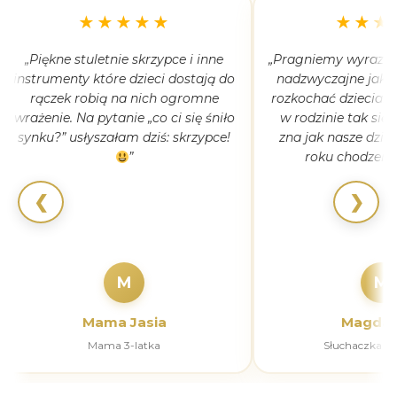
★★★★★
★★★
„Piękne stuletnie skrzypce i inne
„Pragniemy wyrazić 
instrumenty które dzieci dostają do
nadzwyczajne jak 
rączek robią na nich ogromne
rozkochać dzieciaki
wrażenie. Na pytanie „co ci się śniło
w rodzinie tak się
synku?” usłyszałam dziś: skrzypce!
zna jak nasze dziec
”
roku chodzeni
❮
❯
M
M
Mama Jasia
Magdal
Mama 3-latka
Słuchaczka k