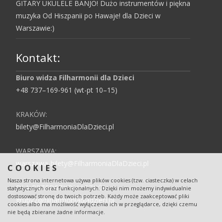
GITARY UKULELE BANJO! Dużo instrumentów i piękna
muzyka Od Hiszpanii po Hawaje! dla Dzieci w
Warszawie:)
Kontakt:
Biuro widza Filharmonii dla Dzieci
+48 737–169-961 (wt-pt 10–15)
KRAKÓW:
bilety@FilharmoniaDlaDzieci.pl
WARSZAWA:
warszawa-bilety@FilharmoniaDlaDzieci.pl
COOKIES
Nasza strona internetowa używa plików cookies (tzw. ciasteczka) w celach
DLA PRZEDSZKOLI I SZKÓŁ:
statystycznych oraz funkcjonalnych. Dzięki nim możemy indywidualnie
dostosować stronę do twoich potrzeb. Każdy może zaakceptować pliki
grupy2@filharmoniadladzieci.pl
cookies albo ma możliwość wyłączenia ich w przeglądarce, dzięki czemu
nie będą zbierane żadne informacje.