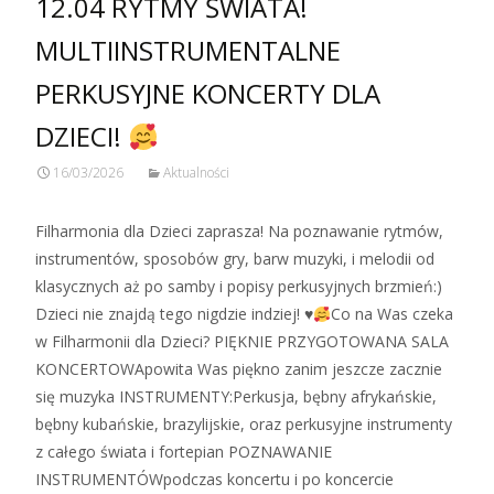
12.04 RYTMY ŚWIATA!
MULTIINSTRUMENTALNE
PERKUSYJNE KONCERTY DLA
DZIECI!
16/03/2026
Aktualności
Filharmonia dla Dzieci zaprasza! Na poznawanie rytmów,
instrumentów, sposobów gry, barw muzyki, i melodii od
klasycznych aż po samby i popisy perkusyjnych brzmień:)
Dzieci nie znajdą tego nigdzie indziej! ♥
Co na Was czeka
w Filharmonii dla Dzieci? PIĘKNIE PRZYGOTOWANA SALA
KONCERTOWApowita Was piękno zanim jeszcze zacznie
się muzyka INSTRUMENTY:Perkusja, bębny afrykańskie,
bębny kubańskie, brazylijskie, oraz perkusyjne instrumenty
z całego świata i fortepian POZNAWANIE
INSTRUMENTÓWpodczas koncertu i po koncercie