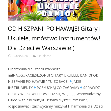
OD HISZPANII PO HAWAJE! Gitary i
Ukulele, mnóstwo instrumentów!
Dla Dzieci w Warszawie:)
02/08/2026
Aktualności
Filharmonia dla Dzieci®zaprasza
naINAUGURACJĘSEZONU! GITARY UKULELE BANJO!“OD
HISZPANII PO HAWAJE!” TU ZOBACZ
JAKIE
INSTRUMENTY
POSŁUCHAJ CO ZAGRAMY
SPRAWDŹ
GRUPY WIEKOWEI DOWIEDZ SIĘ WIĘCEJ:) Wprowadzamy
Dzieci w tajniki muzyki, uczymy słyszeć, rozumieć,
rozpoznawać i zachwycamy muzyką! Filharmonia dla Dzieci