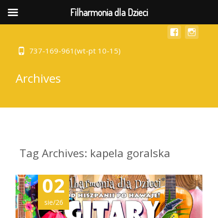
MENU
Filharmonia dla Dzieci
737-169-961(wt-pt 10-15)
Archives
Tag Archives: kapela goralska
02
sie/26