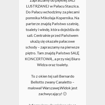
Zapraszamy do pięknej SALI
LUSTRZANEJ w Pałacu Staszica.
Do Pałacu wchodzimy za plecami
pomnika Mikołaja Kopernika. Na
parterze znajdą Państwo szatnię,
toalety i windę, która dojeżdża do
sali. Centralnie przed Państwem
ukażą się okazałe pałacowe
schody – zapraszamy na pierwsze
piętro. Tam znajdą Państwo SALĘ
KONCERTOWĄ , a przy niej Biuro
Widza oraz toalety.
To z okien tej sali Bernardo
Bellotto zwany Canaletto –
malował Warszawę.Widok jest
zachwycający! 🙂