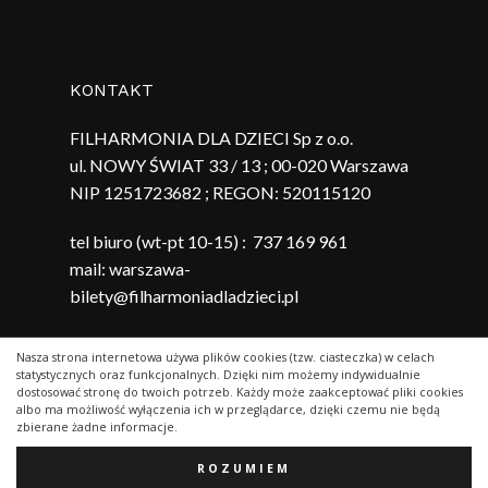
KONTAKT
FILHARMONIA DLA DZIECI Sp z o.o.
ul. NOWY ŚWIAT 33 / 13 ; 00-020 Warszawa
NIP 1251723682 ; REGON:
520115120
tel biuro (wt-pt 10-15) :
737 169 961
mail:
warszawa-
bilety@filharmoniadladzieci.pl
Nasza strona internetowa używa plików cookies (tzw. ciasteczka) w celach
0,00
zł
statystycznych oraz funkcjonalnych. Dzięki nim możemy indywidualnie
Kwota:
dostosować stronę do twoich potrzeb. Każdy może zaakceptować pliki cookies
albo ma możliwość wyłączenia ich w przeglądarce, dzięki czemu nie będą
zbierane żadne informacje.
Zobacz Koszyk
Zamówienie
© 2026 Filharmonia Dla Dzieci
ROZUMIEM