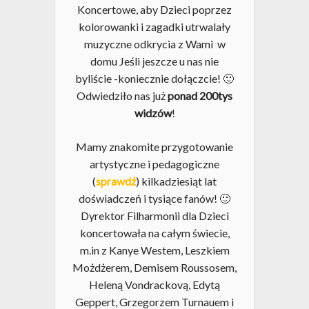
Koncertowe, aby Dzieci poprzez
kolorowanki i zagadki utrwalały
muzyczne odkrycia z Wami w
domu Jeśli jeszcze u nas nie
byliście -koniecznie dołączcie! 🙂
Odwiedziło nas już
ponad 200tys
widzów
!
Mamy znakomite przygotowanie
artystyczne i pedagogiczne
(
sprawdź
) kilkadziesiąt lat
doświadczeń i tysiące fanów! 🙂
Dyrektor Filharmonii dla Dzieci
koncertowała na całym świecie,
m.in z Kanye Westem, Leszkiem
Możdżerem, Demisem Roussosem,
Heleną Vondrackovą, Edytą
Geppert, Grzegorzem Turnauem i