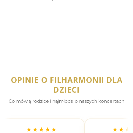
Zobacz więcej…
OPINIE O FILHARMONII DLA
DZIECI
Co mówią rodzice i najmłodsi o naszych koncertach
★★★★★
★★★