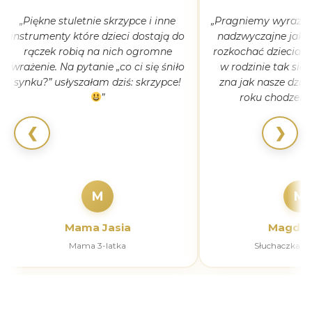
„Piękne stuletnie skrzypce i inne
„Pragniemy wyrazić 
instrumenty które dzieci dostają do
nadzwyczajne jak 
rączek robią na nich ogromne
rozkochać dzieciaki
wrażenie. Na pytanie „co ci się śniło
w rodzinie tak się
synku?” usłyszałam dziś: skrzypce!
zna jak nasze dziec
”
roku chodzeni
❮
❯
M
M
Mama Jasia
Magdal
Mama 3-latka
Słuchaczka k