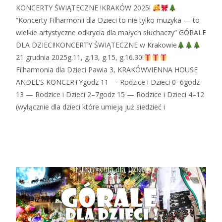
KONCERTY ŚWIĄTECZNE !KRAKÓW 2025!
“Koncerty Filharmonii dla Dzieci to nie tylko muzyka — to
wielkie artystyczne odkrycia dla małych słuchaczy” GÓRALE
DLA DZIECI!KONCERTY ŚWIĄTECZNE w Krakowie
21 grudnia 2025g.11, g.13, g.15, g.16.30!
Filharmonia dla Dzieci Pawia 3, KRAKÓWVIENNA HOUSE
ANDEL’S KONCERTYgodz 11 — Rodzice i Dzieci 0–6godz
13 — Rodzice i Dzieci 2–7godz 15 — Rodzice i Dzieci 4–12
(wyłącznie dla dzieci które umieją już siedzieć i
Zobacz więcej…