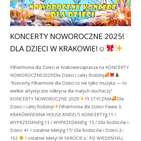
KONCERTY NOWOROCZNE 2025!
DLA DZIECI W KRAKOWIE!☺
Filharmonia dla Dzieci w Krakowiezaprasza na KONCERTY
NOWOROCZNE2025!Dla Dzieci i całej Rodziny
“Koncerty Filharmonii dla Dzieci to nie tylko muzyka — to
wielkie artystyczne odkrycia dla małych słuchaczy”
KONCERTY NOWOROCZNE 2025!
19 STYCZNIA
Dla
Dzieci i całej Rodziny!
Filharmonia dla Dzieci Pawia 3,
KRAKÓWVIENNA HOUSE ANDEL’S KONCERTYg.11 /
WYPRZEDANE!g.13 / WYPRZEDANE!g. 15 / Dla Rodziców i
Dzieci 4+ / ostatnie bilety!g.17/ Dla Rodziców i Dzieci 2–
102
/ ostatnie bilety! W SKRÓCIE☺: PO WIEDEŃSKU,