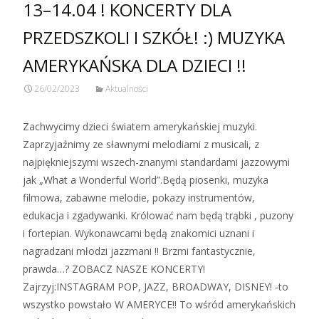
13–14.04 ! KONCERTY DLA
PRZEDSZKOLI I SZKÓŁ! :) MUZYKA
AMERYKAŃSKA DLA DZIECI !!
26/02/2023
Aktualności
Zachwycimy dzieci światem amerykańskiej muzyki.
Zaprzyjaźnimy ze sławnymi melodiami z musicali, z
najpiękniejszymi wszech-znanymi standardami jazzowymi
jak „What a Wonderful World”.Będą piosenki, muzyka
filmowa, zabawne melodie, pokazy instrumentów,
edukacja i zgadywanki. Królować nam będą trąbki , puzony
i fortepian. Wykonawcami będą znakomici uznani i
nagradzani młodzi jazzmani !! Brzmi fantastycznie,
prawda…? ZOBACZ NASZE KONCERTY!
Zajrzyj:INSTAGRAM POP, JAZZ, BROADWAY, DISNEY! ‑to
wszystko powstało W AMERYCE!! To wśród amerykańskich