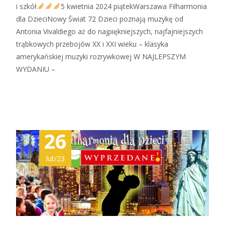
i szkół
5 kwietnia 2024 piątekWarszawa Filharmonia
dla DzieciNowy Świat 72 Dzieci poznają muzykę od
Antonia Vivaldiego aż do najpiękniejszych, najfajniejszych
trąbkowych przebojów XX i XXI wieku – klasyka
amerykańskiej muzyki rozrywkowej W NAJLEPSZYM
WYDANIU –
Zobacz więcej…
26
lut/23