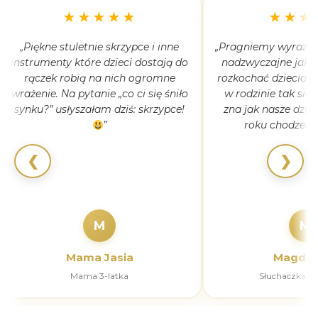
★★★★★
★★★
„Piękne stuletnie skrzypce i inne
„Pragniemy wyrazić 
instrumenty które dzieci dostają do
nadzwyczajne jak 
rączek robią na nich ogromne
rozkochać dzieciaki
wrażenie. Na pytanie „co ci się śniło
w rodzinie tak się
synku?” usłyszałam dziś: skrzypce!
zna jak nasze dziec
”
roku chodzeni
❮
❯
M
M
Mama Jasia
Magdal
Mama 3-latka
Słuchaczka k