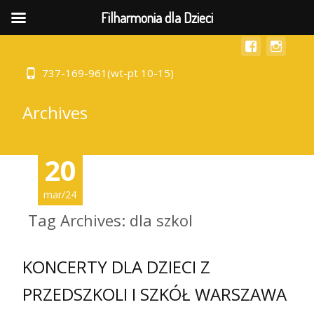
MENU
Filharmonia dla Dzieci
737-169-961(wt-pt 10-15)
Archives
20
mar/24
Tag Archives: dla szkol
KONCERTY DLA DZIECI Z
PRZEDSZKOLI I SZKÓŁ WARSZAWA