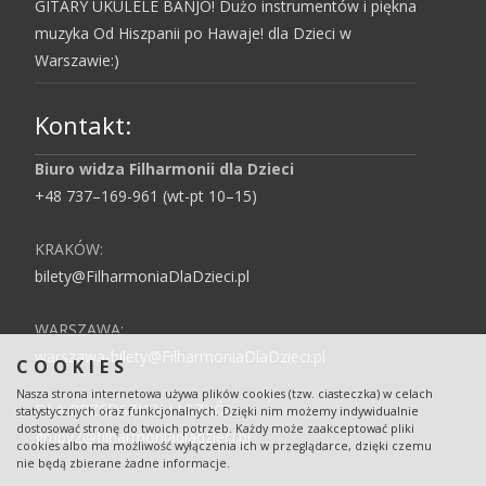
GITARY UKULELE BANJO! Dużo instrumentów i piękna
muzyka Od Hiszpanii po Hawaje! dla Dzieci w
Warszawie:)
Kontakt:
Biuro widza Filharmonii dla Dzieci
+48 737–169-961 (wt-pt 10–15)
KRAKÓW:
bilety@FilharmoniaDlaDzieci.pl
WARSZAWA:
warszawa-bilety@FilharmoniaDlaDzieci.pl
COOKIES
Nasza strona internetowa używa plików cookies (tzw. ciasteczka) w celach
DLA PRZEDSZKOLI I SZKÓŁ:
statystycznych oraz funkcjonalnych. Dzięki nim możemy indywidualnie
dostosować stronę do twoich potrzeb. Każdy może zaakceptować pliki
grupy2@filharmoniadladzieci.pl
cookies albo ma możliwość wyłączenia ich w przeglądarce, dzięki czemu
nie będą zbierane żadne informacje.